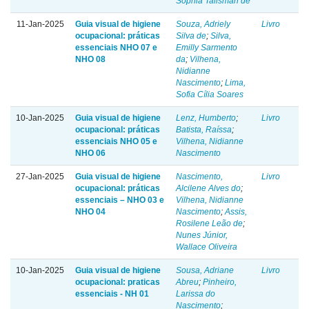
Sophia Talisman de
11-Jan-2025
Guia visual de higiene
Souza, Adriely
Livro
ocupacional: práticas
Silva de
;
Silva,
essenciais NHO 07 e
Emilly Sarmento
NHO 08
da
;
Vilhena,
Nidianne
Nascimento
;
Lima,
Sofia Cília Soares
10-Jan-2025
Guia visual de higiene
Lenz, Humberto
;
Livro
ocupacional: práticas
Batista, Raíssa
;
essenciais NHO 05 e
Vilhena, Nidianne
NHO 06
Nascimento
27-Jan-2025
Guia visual de higiene
Nascimento,
Livro
ocupacional: práticas
Alcilene Alves do
;
essenciais – NHO 03 e
Vilhena, Nidianne
NHO 04
Nascimento
;
Assis,
Rosilene Leão de
;
Nunes Júnior,
Wallace Oliveira
10-Jan-2025
Guia visual de higiene
Sousa, Adriane
Livro
ocupacional: praticas
Abreu
;
Pinheiro,
essenciais - NH 01
Larissa do
Nascimento
;