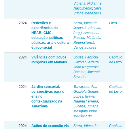
Vilhena, Nidianne
Nascimento
;
Silva,
Vitória Menezes e
2024
Reflexões e
Serra, Vilma de
Livro
experiências do
Jesus de Almeida
NEABI-CMC:
(org.)
;
Amazonas-
educação, políticas
Passos, Mirlândia
públicas, arte e cultura
Regina (org.)
;
étnico-racial
Vários autores
2024
Vivências com povos
Souza, Fabrício
Capítulo
indígenas em Manaus
Filizola
;
Ferreira,
de Livro
Jean Negreiros
;
Botelho, Juvenal
Severino
2024
Jardim sensorial:
Travassos, Ana
Capítulo
perspectivas para o
Graziela Gomes
;
de Livro
ensino
Lopes, Iarima
contextualizado na
Naama Ferreira
;
Amazônia
Lucena, Juliana
Mesquita Vidal
Martínez de
2024
Ações de extensão via
Serra, Vilma de
Capítulo