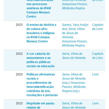
heteroidentificação
Jesus de Almeida
;
de Livro
nos processos
Amazonas-Passos,
seletivos do IFAM
Mirlândia Regina
Campus Manaus
Centro
2023
O ensino da história e
Santos, Yara Araújo
Capítulo
da cultura afro-
dos
;
Serra, Vilma
de Livro
brasileira e indígena
de Jesus de
no IFAM Campus
Almeida
;
Manaus Centro
Amazonas-Passos,
Mirlândia Regina
2023
A cor cabocla do
Serra, Vilma de
Capítulo
amazonense e as
Jesus de Almeida
de Livro
políticas públicas
raciais na educação
2023
Políticas afirmativas
Serra, Vilma de
Livro
raciais e
Jesus de Almeida
procedimentos de
(org.)
;
Amazonas-
heteroidentificação:
Passos, Mirlândia
coletânea de leis,
Regina (org.)
resoluções e portarias
2023
Negritude em pauta:
Serra, Vilma de
Livro
relatos de
Jesus de Almeida