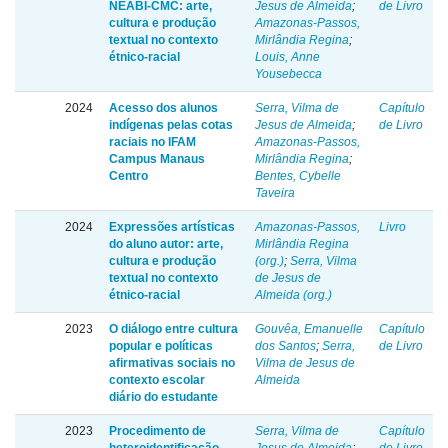
NEABI-CMC: arte,
Jesus de Almeida
;
de Livro
cultura e produção
Amazonas-Passos,
textual no contexto
Mirlândia Regina
;
étnico-racial
Louis, Anne
Yousebecca
2024
Acesso dos alunos
Serra, Vilma de
Capítulo
indígenas pelas cotas
Jesus de Almeida
;
de Livro
raciais no IFAM
Amazonas-Passos,
Campus Manaus
Mirlândia Regina
;
Centro
Bentes, Cybelle
Taveira
2024
Expressões artísticas
Amazonas-Passos,
Livro
do aluno autor: arte,
Mirlândia Regina
cultura e produção
(org.)
;
Serra, Vilma
textual no contexto
de Jesus de
étnico-racial
Almeida (org.)
2023
O diálogo entre cultura
Gouvêa, Emanuelle
Capítulo
popular e políticas
dos Santos
;
Serra,
de Livro
afirmativas sociais no
Vilma de Jesus de
contexto escolar
Almeida
diário do estudante
2023
Procedimento de
Serra, Vilma de
Capítulo