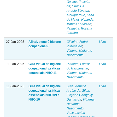
Gustavo Teixeira
da
;
Cruz, De
Angelo Silva da
;
Albuquerque, Lana
de Matos
;
Holanda,
Marcos Farias de
;
Palmeira, Rosana
Ferreira
27-Jan-2025
Afinal, o que é higiene
Oliveira, André
Livro
ocupacional?
Vilhena de
;
Vilhena, Nidianne
Nascimento
11-Jan-2025
Guia visual de higiene
Pinheiro, Larissa
Livro
ocupacional: práticas
do Nascimento
;
essenciais NHO 11
Vilhena, Nidianne
Nascimento
11-Jan-2025
Guia visual de higiene
Silva, Adrielle
Livro
ocupacional: práticas
Araújo da
;
Silva,
essenciais NHO 09 e
Elaynne Gabryelly
NHO 10
Dantas da
;
Vilhena,
Nidianne
Nascimento
;
Vasconcelos,