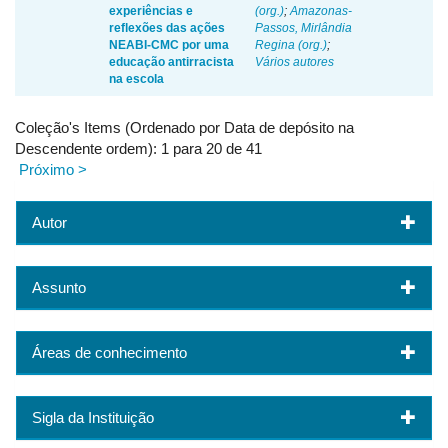
experiências e
(org.)
;
Amazonas-
reflexões das ações
Passos, Mirlândia
NEABI-CMC por uma
Regina (org.)
;
educação antirracista
Vários autores
na escola
Coleção's Items (Ordenado por Data de depósito na
Descendente ordem): 1 para 20 de 41
Próximo >
Autor
Assunto
Áreas de conhecimento
Sigla da Instituição