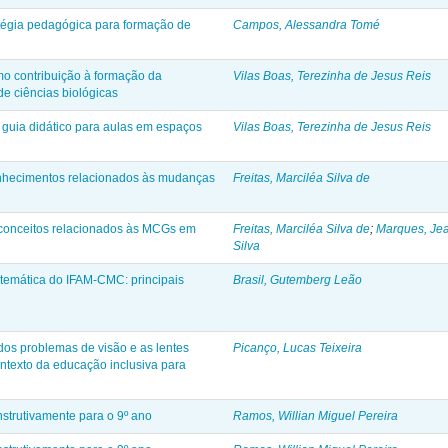
atégia pedagógica para formação de
Campos, Alessandra Tomé
mo contribuição à formação da
Vilas Boas, Terezinha de Jesus Reis
e ciências biológicas
 guia didático para aulas em espaços
Vilas Boas, Terezinha de Jesus Reis
conhecimentos relacionados às mudanças
Freitas, Marciléa Silva de
 conceitos relacionados às MCGs em
Freitas, Marciléa Silva de
;
Marques, Jea
Silva
atemática do IFAM-CMC: principais
Brasil, Gutemberg Leão
dos problemas de visão e as lentes
Picanço, Lucas Teixeira
ntexto da educação inclusiva para
nstrutivamente para o 9º ano
Ramos, Willian Miguel Pereira