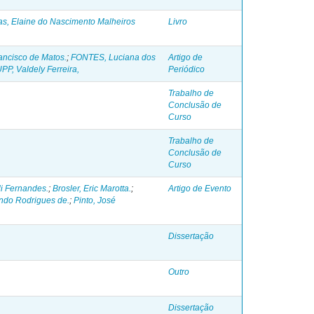
tas, Elaine do Nascimento Malheiros
Livro
ncisco de Matos.
;
FONTES, Luciana dos
Artigo de
PP, Valdely Ferreira,
Periódico
Trabalho de
Conclusão de
Curso
Trabalho de
Conclusão de
Curso
li Fernandes.
;
Brosler, Eric Marotta.
;
Artigo de Evento
ndo Rodrigues de.
;
Pinto, José
Dissertação
Outro
Dissertação