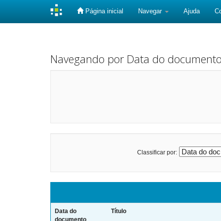
Página inicial
Navegar
Ajuda
C
Skip
navigation
Navegando por Data do document
Classificar por:
Data do
Título
documento