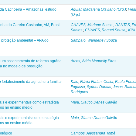
l da Cachoeira – Amazonas, estudo
Aguiar, Madalena Otaviano (Org.)
;
Frei
(Org.)
nha do Careiro Castanho, AM, Brasil
CHAVES, Mariane Sousa.
;
DANTAS, Fra
Santos.
;
CHAVES, Raquel Sousa,
;
KINU
 proteção ambiental – APA do
Sampaio, Wanderley Souza
 um assentamento de reforma agrária
Arcos, Adria Manuelly Pires
a no modelo de produção.
fortalecimento da agricultura familiar
Kato, Flávia Furlan
;
Costa, Paula Ponte
Fogassa, Sydnei Dantas
;
Jesus, Raimu
Rodrigues.
ais e experimentais como estratégia
Maia, Glauco Denes Galvão
icos no ensino médio
ais e experimentais como estratégia
Maia, Glauco Denes Galvão
icos no ensino médio
nológico
Campos, Alessandra Tomé