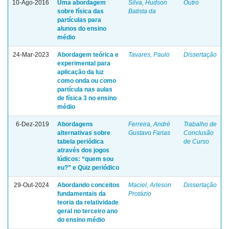
10-Ago-2016
Uma abordagem
Silva, Hudson
Outro
sobre física das
Batista da
partículas para
alunos do ensino
médio
24-Mar-2023
Abordagem teórica e
Tavares, Paulo
Dissertação
experimental para
aplicação da luz
como onda ou como
partícula nas aulas
de física 3 no ensino
médio
6-Dez-2019
Abordagens
Ferreira, André
Trabalho de
alternativas sobre
Gustavo Farias
Conclusão
tabela periódica
de Curso
através dos jogos
lúdicos: “quem sou
eu?” e Quiz periódico
29-Out-2024
Abordando conceitos
Maciel, Arleson
Dissertação
fundamentais da
Protázio
teoria da relatividade
geral no terceiro ano
do ensino médio