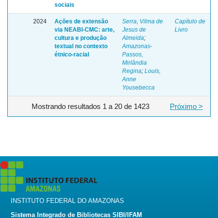
sociais
2024
Ações de extensão
Serra, Vilma de
Capítulo de
via NEABI-CMC: arte,
Jesus de
Livro
cultura e produção
Almeida
;
textual no contexto
Amazonas-
étnico-racial
Passos,
Mirlândia
Regina
;
Louis,
Anne
Yousebecca
Mostrando resultados 1 a 20 de 1423
Próximo >
INSTITUTO FEDERAL DO AMAZONAS
Sistema Integrado de Bibliotecas SIBI/IFAM