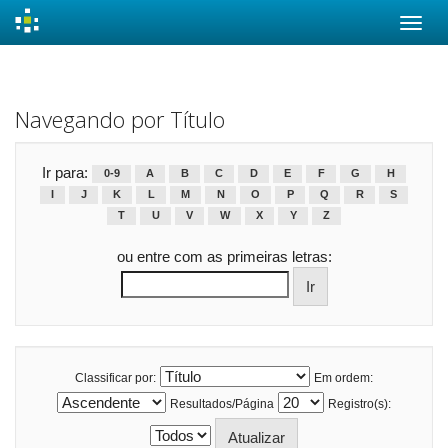
Skip
navigation
Navegando por Título
Ir para:
0-9
A
B
C
D
E
F
G
H
I
J
K
L
M
N
O
P
Q
R
S
T
U
V
W
X
Y
Z
ou entre com as primeiras letras:
Classificar por:
Em ordem:
Resultados/Página
Registro(s):