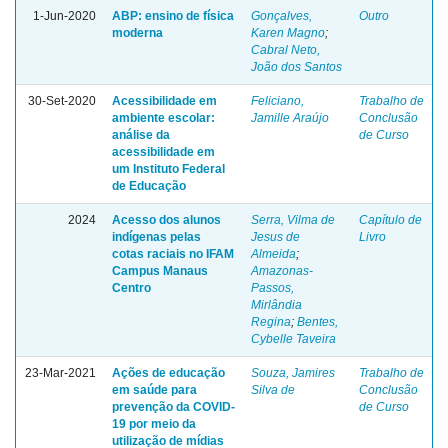
1-Jun-2020
ABP: ensino de física
Gonçalves,
Outro
moderna
Karen Magno
;
Cabral Neto,
João dos Santos
30-Set-2020
Acessibilidade em
Feliciano,
Trabalho de
ambiente escolar:
Jamille Araújo
Conclusão
análise da
de Curso
acessibilidade em
um Instituto Federal
de Educação
2024
Acesso dos alunos
Serra, Vilma de
Capítulo de
indígenas pelas
Jesus de
Livro
cotas raciais no IFAM
Almeida
;
Campus Manaus
Amazonas-
Centro
Passos,
Mirlândia
Regina
;
Bentes,
Cybelle Taveira
23-Mar-2021
Ações de educação
Souza, Jamires
Trabalho de
em saúde para
Silva de
Conclusão
prevenção da COVID-
de Curso
19 por meio da
utilização de mídias