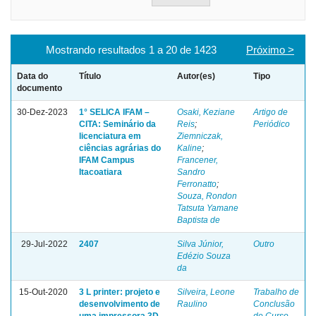
Mostrando resultados 1 a 20 de 1423
Próximo >
Data do
Título
Autor(es)
Tipo
documento
30-Dez-2023
1° SELICA IFAM –
Osaki, Keziane
Artigo de
CITA: Seminário da
Reis
;
Periódico
licenciatura em
Ziemniczak,
ciências agrárias do
Kaline
;
IFAM Campus
Francener,
Itacoatiara
Sandro
Ferronatto
;
Souza, Rondon
Tatsuta Yamane
Baptista de
29-Jul-2022
2407
Silva Júnior,
Outro
Edézio Souza
da
15-Out-2020
3 L printer: projeto e
Silveira, Leone
Trabalho de
desenvolvimento de
Raulino
Conclusão
uma impressora 3D
de Curso