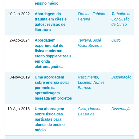
ensino médio
10-Jan-2022
Abordagem do
Firmino, Fabiola
Trabalho de
trauma em cães e
Pereira
Conclusão
gatos: revisão de
de Curso
literatura
2-Ago-2024
Abordagem
Teixeira, José
Outro
experimental de
Victor Bezerra
física moderna:
efeito doppler-fizeau
em onda
eletromagnética
8-Nov-2019
Uma abordagem
Nascimento,
Dissertação
sobre energia solar
Lucielen Nunes
por meio da
Barroso
aprendizagem
baseada em projetos
10-Ago-2016
Uma abordagem
Silva, Hudson
Dissertação
sobre física das
Batista da
partículas para
alunos do ensino
médio