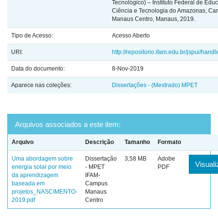
Tecnológico) – Instituto Federal de Edu
Ciência e Tecnologia do Amazonas, C
Manaus Centro, Manaus, 2019.
Tipo de Acesso:
Acesso Aberto
URI:
http://repositorio.ifam.edu.br/jspui/hand
Data do documento:
8-Nov-2019
Aparece nas coleções:
Dissertações - (Mestrado) MPET
Arquivos associados a este item:
Arquivo
Descrição
Tamanho
Formato
Uma abordagem sobre
Dissertação
3,58 MB
Adobe
Visuali
energia solar por meio
- MPET
PDF
da aprendizagem
IFAM-
baseada em
Campus
projetos_NASCIMENTO-
Manaus
2019.pdf
Centro