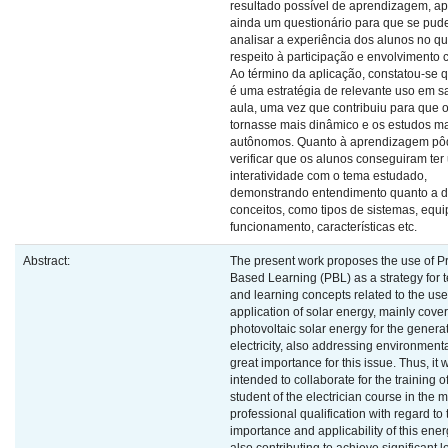
resultado possível de aprendizagem, ap
ainda um questionário para que se pud
analisar a experiência dos alunos no qu
respeito à participação e envolvimento 
Ao término da aplicação, constatou-se 
é uma estratégia de relevante uso em s
aula, uma vez que contribuiu para que 
tornasse mais dinâmico e os estudos m
autônomos. Quanto à aprendizagem pô
verificar que os alunos conseguiram te
interatividade com o tema estudado,
demonstrando entendimento quanto a d
conceitos, como tipos de sistemas, equ
funcionamento, características etc.
Abstract:
The present work proposes the use of Pr
Based Learning (PBL) as a strategy for 
and learning concepts related to the us
application of solar energy, mainly cove
photovoltaic solar energy for the generat
electricity, also addressing environmenta
great importance for this issue. Thus, it 
intended to collaborate for the training o
student of the electrician course in the m
professional qualification with regard to 
importance and applicability of this ene