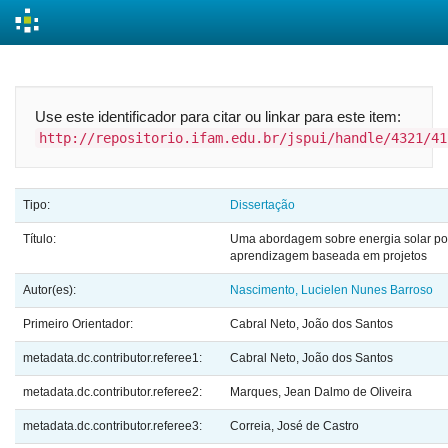
Skip
navigation
Use este identificador para citar ou linkar para este item:
http://repositorio.ifam.edu.br/jspui/handle/4321/41
Tipo:
Dissertação
Título:
Uma abordagem sobre energia solar po
aprendizagem baseada em projetos
Autor(es):
Nascimento, Lucielen Nunes Barroso
Primeiro Orientador:
Cabral Neto, João dos Santos
metadata.dc.contributor.referee1:
Cabral Neto, João dos Santos
metadata.dc.contributor.referee2:
Marques, Jean Dalmo de Oliveira
metadata.dc.contributor.referee3:
Correia, José de Castro