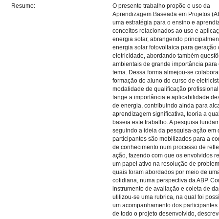
Resumo:
O presente trabalho propõe o uso da
Aprendizagem Baseada em Projetos (
uma estratégia para o ensino e aprend
conceitos relacionados ao uso e aplica
energia solar, abrangendo principalmen
energia solar fotovoltaica para geração
eletricidade, abordando também quest
ambientais de grande importância para
tema. Dessa forma almejou-se colabora
formação do aluno do curso de eletricis
modalidade de qualificação profissiona
tange a importância e aplicabilidade de
de energia, contribuindo ainda para al
aprendizagem significativa, teoria a qua
baseia este trabalho. A pesquisa funda
seguindo a ideia da pesquisa-ação em 
participantes são mobilizados para a c
de conhecimento num processo de refl
ação, fazendo com que os envolvidos r
um papel ativo na resolução de problem
quais foram abordados por meio de um
cotidiana, numa perspectiva da ABP. C
instrumento de avaliação e coleta de da
utilizou-se uma rubrica, na qual foi poss
um acompanhamento dos participantes 
de todo o projeto desenvolvido, descr