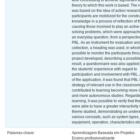
also contributing to achieve significant l
theory to which this work is based. The 
was based on the idea of action researc
participants are mobilized for the constru
knowledge in a process of reflection of t
causing those involved to play an active 
solving problems, which were approach
an everyday question, from a perspective
PBL. As an instrument for evaluation an
collection, a heading was used, in which
possible to monitor the participants thro
project developed, describing a possibl
result, a questionnaire was also applied
the students' experience with regard to
participation and involvement with PBL. 
of the application, it was found that PBL 
strategy of relevant use in the classroom,
contributed to learning becoming more
and more autonomous studies. Regardi
learning, it was possible to verify that th
were able to have a greater interactivity 
theme studied, demonstrating an unders
various concepts, such as system types,
equipment, operation, characteristics etc
Palavras-chave:
Aprendizagem Baseada em Projetos
Ensino profissionalizante