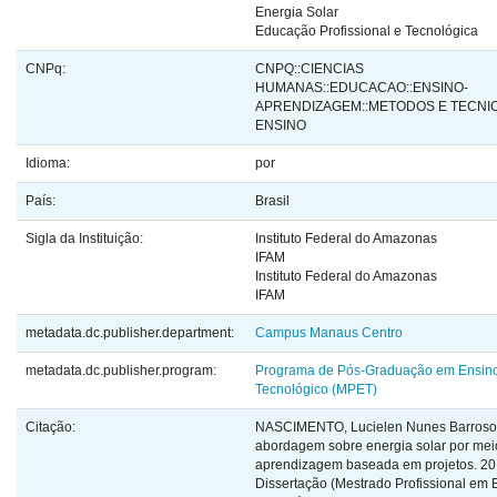
Energia Solar
Educação Profissional e Tecnológica
CNPq:
CNPQ::CIENCIAS
HUMANAS::EDUCACAO::ENSINO-
APRENDIZAGEM::METODOS E TECNI
ENSINO
Idioma:
por
País:
Brasil
Sigla da Instituição:
Instituto Federal do Amazonas
IFAM
Instituto Federal do Amazonas
IFAM
metadata.dc.publisher.department:
Campus Manaus Centro
metadata.dc.publisher.program:
Programa de Pós-Graduação em Ensin
Tecnológico (MPET)
Citação:
NASCIMENTO, Lucielen Nunes Barroso
abordagem sobre energia solar por mei
aprendizagem baseada em projetos. 20
Dissertação (Mestrado Profissional em 