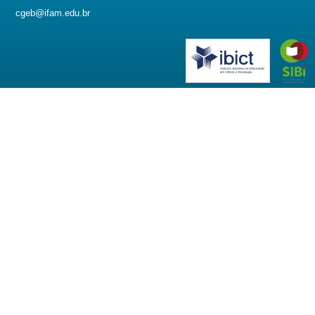
cgeb@ifam.edu.br