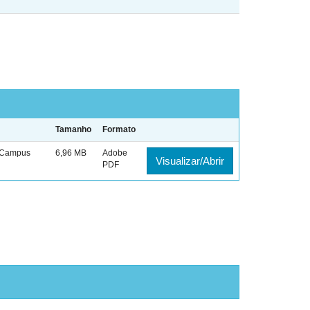
Tamanho
Formato
I Campus
6,96 MB
Adobe
Visualizar/Abrir
PDF