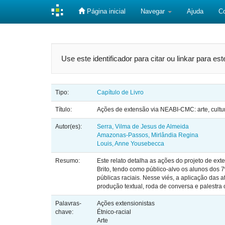
Página inicial
Navegar
Ajuda
C
Skip
navigation
Use este identificador para citar ou linkar para es
Tipo:
Capítulo de Livro
Título:
Ações de extensão via NEABI-CMC: arte, cultura
Autor(es):
Serra, Vilma de Jesus de Almeida
Amazonas-Passos, Mirlândia Regina
Louis, Anne Yousebecca
Resumo:
Este relato detalha as ações do projeto de e
Brito, tendo como público-alvo os alunos dos 7º
públicas raciais. Nesse viés, a aplicação das
produção textual, roda de conversa e palestra
Palavras-
Ações extensionistas
chave:
Étnico-racial
Arte