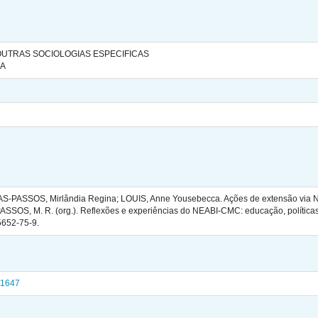
OUTRAS SOCIOLOGIAS ESPECIFICAS
IA
PASSOS, Mirlândia Regina; LOUIS, Anne Yousebecca. Ações de extensão via NEAB
PASSOS, M. R. (org.). Reflexões e experiências do NEABI-CMC: educação, políticas
5652-75-9.
1/1647