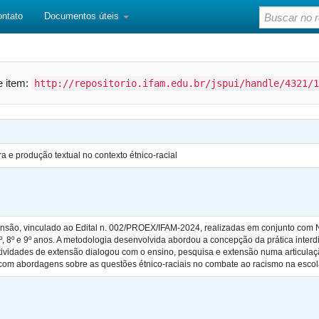
ontato
Documentos úteis
te item:
http://repositorio.ifam.edu.br/jspui/handle/4321/1
 e produção textual no contexto étnico-racial
xtensão, vinculado ao Edital n. 002/PROEX/IFAM-2024, realizadas em conjunto co
, 8º e 9º anos. A metodologia desenvolvida abordou a concepção da prática interdisc
 atividades de extensão dialogou com o ensino, pesquisa e extensão numa articulaç
 com abordagens sobre as questões étnico-raciais no combate ao racismo na escol