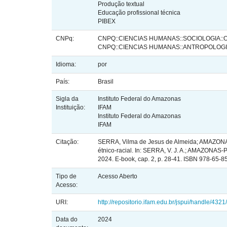
Produção textual
Educação profissional técnica
PIBEX
CNPq:
CNPQ::CIENCIAS HUMANAS::SOCIOLOGIA::
CNPQ::CIENCIAS HUMANAS::ANTROPOLOG
Idioma:
por
País:
Brasil
Sigla da
Instituto Federal do Amazonas
Instituição:
IFAM
Instituto Federal do Amazonas
IFAM
Citação:
SERRA, Vilma de Jesus de Almeida; AMAZONAS-
étnico-racial. In: SERRA, V. J. A.; AMAZONAS-
2024. E-book, cap. 2, p. 28-41. ISBN 978-65-8
Tipo de
Acesso Aberto
Acesso:
URI:
http://repositorio.ifam.edu.br/jspui/handle/432
Data do
2024