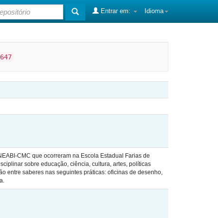
Entrar em:
Idioma
647
m NEABI-CMC que ocorreram na Escola Estadual Farias de
iplinar sobre educação, ciência, cultura, artes, políticas
ão entre saberes nas seguintes práticas: oficinas de desenho,
a.