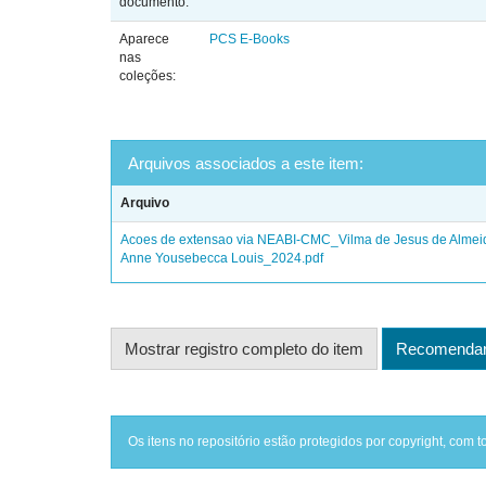
documento:
Aparece
PCS E-Books
nas
coleções:
Arquivos associados a este item:
Arquivo
Acoes de extensao via NEABI-CMC_Vilma de Jesus de Almei
Anne Yousebecca Louis_2024.pdf
Mostrar registro completo do item
Recomendar 
Os itens no repositório estão protegidos por copyright, com t