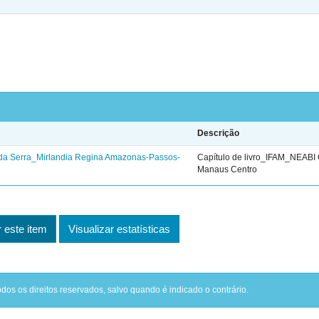
Descrição
da Serra_Mirlandia Regina Amazonas-Passos-
Capítulo de livro_IFAM_NEAB
Manaus Centro
este item
Visualizar estatísticas
odos os direitos reservados, salvo quando é indicado o contrário.