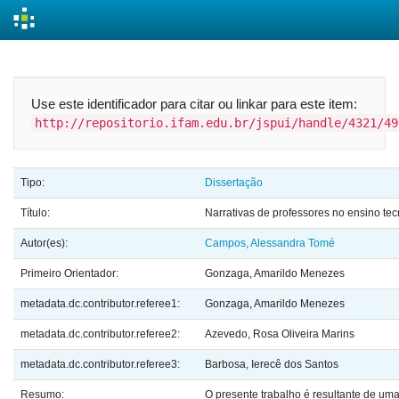
Skip
navigation
Use este identificador para citar ou linkar para este item:
http://repositorio.ifam.edu.br/jspui/handle/4321/49
Tipo:
Dissertação
Título:
Narrativas de professores no ensino te
Autor(es):
Campos, Alessandra Tomé
Primeiro Orientador:
Gonzaga, Amarildo Menezes
metadata.dc.contributor.referee1:
Gonzaga, Amarildo Menezes
metadata.dc.contributor.referee2:
Azevedo, Rosa Oliveira Marins
metadata.dc.contributor.referee3:
Barbosa, Ierecê dos Santos
Resumo:
O presente trabalho é resultante de um