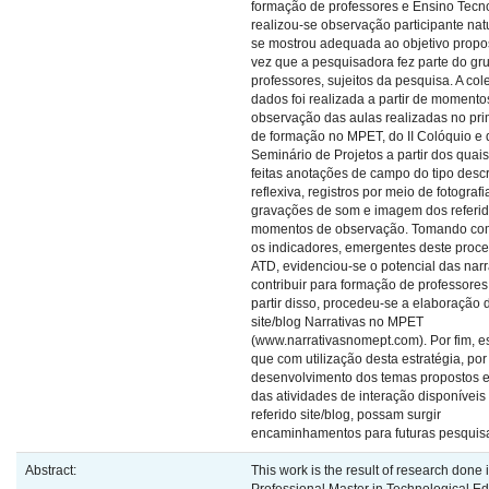
formação de professores e Ensino Tecno
realizou-se observação participante nat
se mostrou adequada ao objetivo prop
vez que a pesquisadora fez parte do gr
professores, sujeitos da pesquisa. A col
dados foi realizada a partir de momento
observação das aulas realizadas no pri
de formação no MPET, do II Colóquio e 
Seminário de Projetos a partir dos quai
feitas anotações de campo do tipo descr
reflexiva, registros por meio de fotografi
gravações de som e imagem dos referi
momentos de observação. Tomando co
os indicadores, emergentes deste proc
ATD, evidenciou-se o potencial das nar
contribuir para formação de professores
partir disso, procedeu-se a elaboração 
site/blog Narrativas no MPET
(www.narrativasnomept.com). Por fim, 
que com utilização desta estratégia, po
desenvolvimento dos temas propostos e 
das atividades de interação disponíveis
referido site/blog, possam surgir
encaminhamentos para futuras pesquis
Abstract:
This work is the result of research done 