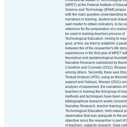
Professional Master in Technological E
(MPET) at the Federal Institute of Educat
Science and Technology (IFAMCampus 
with the main question understanding t
narratives in training, student and resea
said master to obtain indicators, to be u
reference for the preparation of a resourc
be used in training teachers process of
Technological Education. Aiming to reac
goal, at first, we tried to establish a paral
between the of the researcher's life story
experiences in the first year of MPET wit
theoretical and epistemological foundat
Narrative Research subsidized by theoris
Clandinin and Connelly (2011), Ricoeur
among others. Secondly, there was Disc
Textual Analysis (ATD), using as theoreti
support and Galiazzi, Moraes (2011) and
analysis of equipment, the narratives of l
teachers in training the first group of mas
methods and techniques have been us
bibliographical research works concerni
Narrative Research, teacher training an
Technological Education, held natural pa
observation that was adequate to the p
objective since the researcher is part of
of teachers, subjects research. Data coll