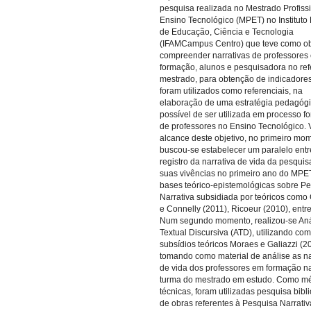
pesquisa realizada no Mestrado Profiss
Ensino Tecnológico (MPET) no Instituto
de Educação, Ciência e Tecnologia
(IFAMCampus Centro) que teve como ob
compreender narrativas de professores
formação, alunos e pesquisadora no ref
mestrado, para obtenção de indicadore
foram utilizados como referenciais, na
elaboração de uma estratégia pedagógi
possível de ser utilizada em processo f
de professores no Ensino Tecnológico. 
alcance deste objetivo, no primeiro mo
buscou-se estabelecer um paralelo entr
registro da narrativa de vida da pesquis
suas vivências no primeiro ano do MPE
bases teórico-epistemológicas sobre P
Narrativa subsidiada por teóricos como
e Connelly (2011), Ricoeur (2010), entre
Num segundo momento, realizou-se Aná
Textual Discursiva (ATD), utilizando co
subsídios teóricos Moraes e Galiazzi (2
tomando como material de análise as na
de vida dos professores em formação na
turma do mestrado em estudo. Como m
técnicas, foram utilizadas pesquisa bibli
de obras referentes à Pesquisa Narrativ