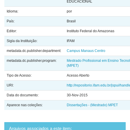
EDUCACIONAL
Idioma:
por
País:
Brasil
Editor:
Instituto Federal do Amazonas
Sigla da Instituição:
IFAM
metadata.dc.publisher.department:
Campus Manaus Centro
metadata.dc.publisher.program:
Mestrado Profissional em Ensino Tecno
(MPET)
Tipo de Acesso:
Acesso Aberto
URI:
http://repositorio.ifam.edu.br/jspui/hand
Data do documento:
30-Nov-2015
Aparece nas coleções:
Dissertações - (Mestrado) MPET
Arquivos associados a este item: