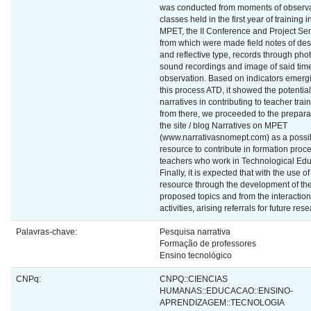
was conducted from moments of observa
classes held in the first year of training i
MPET, the II Conference and Project Se
from which were made field notes of des
and reflective type, records through pho
sound recordings and image of said time
observation. Based on indicators emerg
this process ATD, it showed the potential
narratives in contributing to teacher trai
from there, we proceeded to the prepara
the site / blog Narratives on MPET
(www.narrativasnomept.com) as a possi
resource to contribute in formation proce
teachers who work in Technological Edu
Finally, it is expected that with the use of
resource through the development of th
proposed topics and from the interaction
activities, arising referrals for future res
Palavras-chave:
Pesquisa narrativa
Formação de professores
Ensino tecnológico
CNPq:
CNPQ::CIENCIAS
HUMANAS::EDUCACAO::ENSINO-
APRENDIZAGEM::TECNOLOGIA