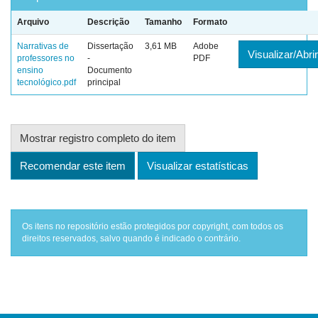
Arquivo
Descrição
Tamanho
Formato
Narrativas de
Dissertação
3,61 MB
Adobe
Visualizar/Abrir
professores no
-
PDF
ensino
Documento
tecnológico.pdf
principal
Mostrar registro completo do item
Recomendar este item
Visualizar estatísticas
Os itens no repositório estão protegidos por copyright, com todos os
direitos reservados, salvo quando é indicado o contrário.