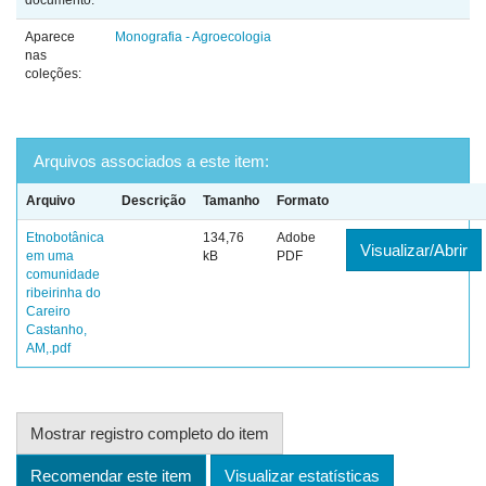
documento:
Aparece
Monografia - Agroecologia
nas
coleções:
Arquivos associados a este item:
Arquivo
Descrição
Tamanho
Formato
Etnobotânica
134,76
Adobe
Visualizar/Abrir
em uma
kB
PDF
comunidade
ribeirinha do
Careiro
Castanho,
AM,.pdf
Mostrar registro completo do item
Recomendar este item
Visualizar estatísticas