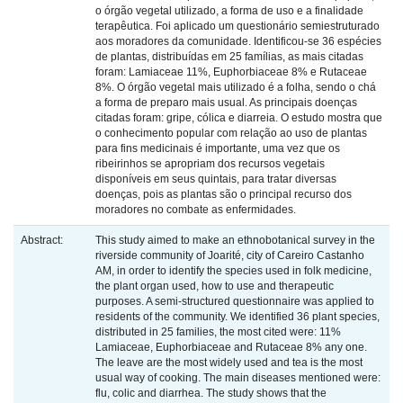
o órgão vegetal utilizado, a forma de uso e a finalidade
terapêutica. Foi aplicado um questionário semiestruturado
aos moradores da comunidade. Identificou-se 36 espécies
de plantas, distribuídas em 25 famílias, as mais citadas
foram: Lamiaceae 11%, Euphorbiaceae 8% e Rutaceae
8%. O órgão vegetal mais utilizado é a folha, sendo o chá
a forma de preparo mais usual. As principais doenças
citadas foram: gripe, cólica e diarreia. O estudo mostra que
o conhecimento popular com relação ao uso de plantas
para fins medicinais é importante, uma vez que os
ribeirinhos se apropriam dos recursos vegetais
disponíveis em seus quintais, para tratar diversas
doenças, pois as plantas são o principal recurso dos
moradores no combate as enfermidades.
Abstract:
This study aimed to make an ethnobotanical survey in the
riverside community of Joarité, city of Careiro Castanho
AM, in order to identify the species used in folk medicine,
the plant organ used, how to use and therapeutic
purposes. A semi-structured questionnaire was applied to
residents of the community. We identified 36 plant species,
distributed in 25 families, the most cited were: 11%
Lamiaceae, Euphorbiaceae and Rutaceae 8% any one.
The leave are the most widely used and tea is the most
usual way of cooking. The main diseases mentioned were:
flu, colic and diarrhea. The study shows that the