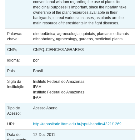
conventional wisdom regarding the use of plants for
medicinal purposes is important, since the riparian take
ownership of the plant resources available in their
backyards, to treat various diseases, as plants are the
main resource of theresidents in the fight diseases.
Palavras-
etnobotânica, agroecologia, quintais, plantas medicinais.
chave:
ethnobotany, agroecology, gardens, medicinal plants
CNPq:
CNPQ::CIENCIAS AGRARIAS
Idioma:
por
País:
Brasil
Sigla da
Instituto Federal do Amazonas
Instituição:
IFAM
Instituto Federal do Amazonas
IFAM
Tipo de
Acesso Aberto
Acesso:
URI:
http://repositorio.ifam.edu.br/jspui/handle/4321/1269
Data do
12-Dez-2011