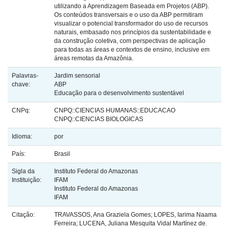
utilizando a Aprendizagem Baseada em Projetos (ABP).
Os conteúdos transversais e o uso da ABP permitiram
visualizar o potencial transformador do uso de recursos
naturais, embasado nos princípios da sustentabilidade e
da construção coletiva, com perspectivas de aplicação
para todas as áreas e contextos de ensino, inclusive em
áreas remotas da Amazônia.
Palavras-
Jardim sensorial
chave:
ABP
Educação para o desenvolvimento sustentável
CNPq:
CNPQ::CIENCIAS HUMANAS::EDUCACAO
CNPQ::CIENCIAS BIOLOGICAS
Idioma:
por
País:
Brasil
Sigla da
Instituto Federal do Amazonas
Instituição:
IFAM
Instituto Federal do Amazonas
IFAM
Citação:
TRAVASSOS, Ana Graziela Gomes; LOPES, Iarima Naama
Ferreira; LUCENA, Juliana Mesquita Vidal Martínez de.