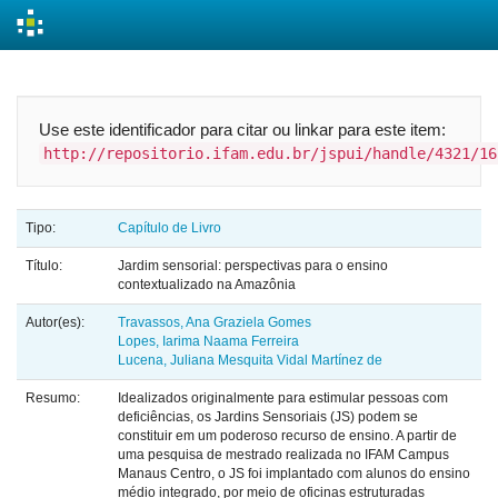
Skip
navigation
Use este identificador para citar ou linkar para este item:
http://repositorio.ifam.edu.br/jspui/handle/4321/16
Tipo:
Capítulo de Livro
Título:
Jardim sensorial: perspectivas para o ensino
contextualizado na Amazônia
Autor(es):
Travassos, Ana Graziela Gomes
Lopes, Iarima Naama Ferreira
Lucena, Juliana Mesquita Vidal Martínez de
Resumo:
Idealizados originalmente para estimular pessoas com
deficiências, os Jardins Sensoriais (JS) podem se
constituir em um poderoso recurso de ensino. A partir de
uma pesquisa de mestrado realizada no IFAM Campus
Manaus Centro, o JS foi implantado com alunos do ensino
médio integrado, por meio de oficinas estruturadas