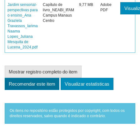
Jardim sensorial-
Capítulo de
9,77 MB
Adobe
Visualiz
perspectivas para
livro_NEABI_IFAM
PDF
o ensino_Ana
Campus Manaus
Graziela
Centro
Travassos_Iarima
Naama
Lopes_Juliana
Mesquita de
Lucena_2024.pdf
Mostrar registro completo do item
Recomendar este item
Visualizar estatísticas
Os itens no repositório estão protegidos por copyright, com todos os
direitos reservados, salvo quando é indicado o contrário.