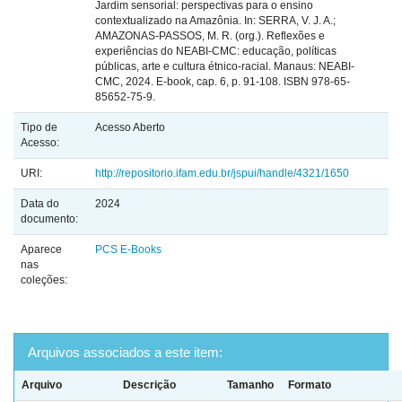
Jardim sensorial: perspectivas para o ensino
contextualizado na Amazônia. In: SERRA, V. J. A.;
AMAZONAS-PASSOS, M. R. (org.). Reflexões e
experiências do NEABI-CMC: educação, políticas
públicas, arte e cultura étnico-racial. Manaus: NEABI-
CMC, 2024. E-book, cap. 6, p. 91-108. ISBN 978-65-
85652-75-9.
Tipo de
Acesso Aberto
Acesso:
URI:
http://repositorio.ifam.edu.br/jspui/handle/4321/1650
Data do
2024
documento:
Aparece
PCS E-Books
nas
coleções:
Arquivos associados a este item:
Arquivo
Descrição
Tamanho
Formato