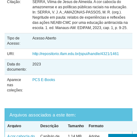
Citação:
SERRA, Vilma de Jesus de Almeida. A cor cabocla do
amazonense e as políticas públicas raciais na educação.
In: SERRA, V. J. A.; AMAZONAS-PASSOS, M. R. (org.).
Negritude em pauta: relatos de experiências e reflexões
das ações NEABI-CMC por uma educação antirracista na
escola. 1. ed. Manaus-AM: EDIFAM, 2023, cap. 1, p. 9-25.
Tipo de
Acesso Aberto
Acesso:
URI:
http://repositorio.ifam.edu.br/jspui/handle/4321/1461
Data do
2023
documento:
Aparece
PCS E-Books
nas
coleções:
Arquivos associados a este item:
Arquivo
Descrição
Tamanho
Formato
A cor cabocla do
Capítulo de
1,14 MB
Adobe