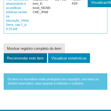
Visualizar/Ab
amazonense e
livro_E-
PDF
as políticas
book_NEABI-
públicas raciais
CMC_IFAM
na
educação_Vilma
Serra_cap-1_p-
9-25.pdf
Mostrar registro completo do item
Recomendar este item
Visualizar estatísticas
Os itens no repositório estão protegidos por copyright, com todos os
direitos reservados, salvo quando é indicado o contrário.