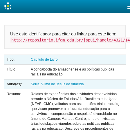
Skip
navigation
Use este identificador para citar ou linkar para este item:
http://repositorio.ifam.edu.br/jspui/handle/4321/14
Tipo:
Capítulo de Livro
Título:
A cor cabocla do amazonense e as políticas públicas
raciais na educação
Autor(es):
Serra, Vilma de Jesus de Almeida
Resumo:
Relatos de experiências das atividades desenvolvidas
perante o Núcleo de Estudos Afro-Brasileiro e Indígena
(NEABI-CMC), voltadas para as questões étnico-raciais,
que visam promover a cultura da educação para a
convivência, compreensão e respeito à diversidade no
âmbito do Campus Manaus Centro, tendo em vista as
árias legislações vigentes sobre as políticas públicas
raciais na educação. Descreve os procedimentos de