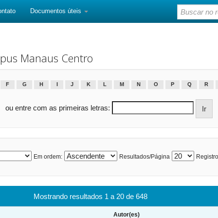
ontato
Documentos úteis
pus Manaus Centro
F
G
H
I
J
K
L
M
N
O
P
Q
R
ou entre com as primeiras letras:
Em ordem:
Resultados/Página
Registro
Mostrando resultados 1 a 20 de 648
Autor(es)