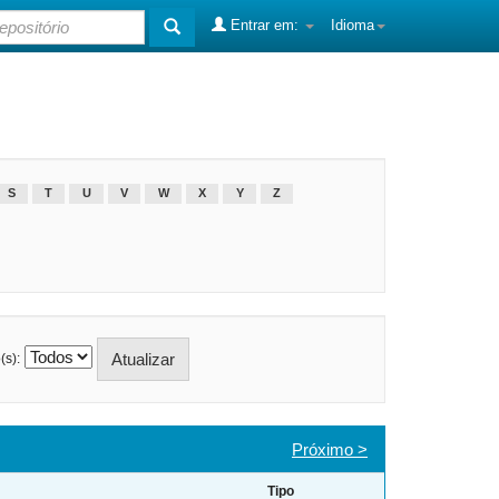
Entrar em:
Idioma
S
T
U
V
W
X
Y
Z
(s):
Próximo >
Tipo