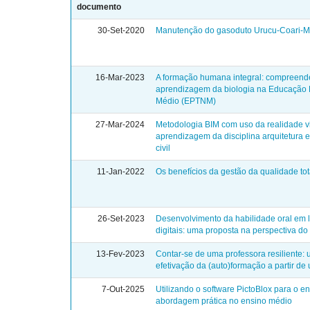
documento
30-Set-2020
Manutenção do gasoduto Urucu-Coari-Ma
16-Mar-2023
A formação humana integral: compreende
aprendizagem da biologia na Educação P
Médio (EPTNM)
27-Mar-2024
Metodologia BIM com uso da realidade vi
aprendizagem da disciplina arquitetura 
civil
11-Jan-2022
Os benefícios da gestão da qualidade tot
26-Set-2023
Desenvolvimento da habilidade oral em 
digitais: uma proposta na perspectiva do 
13-Fev-2023
Contar-se de uma professora resiliente:
efetivação da (auto)formação a partir de
7-Out-2025
Utilizando o software PictoBlox para o en
abordagem prática no ensino médio