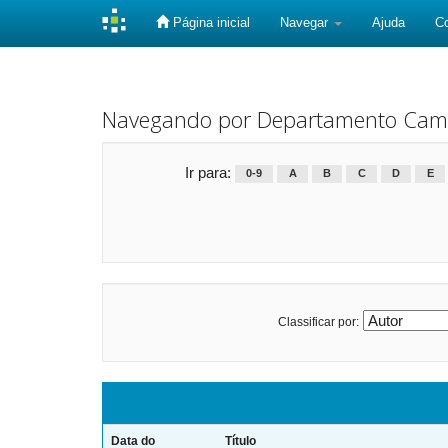
Página inicial
Navegar
Ajuda
C
Skip
navigation
Navegando por Departamento Cam
Ir para:
0-9
A
B
C
D
E
Classificar por:
Data do
Título