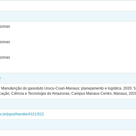
azonas
azonas
azonas
o
 Manutenção do gasoduto Urucu-Coari-Manaus: planejamento e logística. 2020. 5
ducação, Ciência e Tecnologia do Amazonas, Campus Manaus Centro, Manaus, 202
edu.br/jspui/handle/4321/522