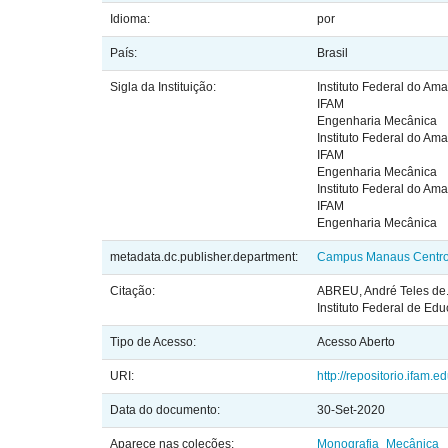
Idioma:
por
País:
Brasil
Sigla da Instituição:
Instituto Federal do Am
IFAM
Engenharia Mecânica
Instituto Federal do Am
IFAM
Engenharia Mecânica
Instituto Federal do Am
IFAM
Engenharia Mecânica
metadata.dc.publisher.department:
Campus Manaus Centr
Citação:
ABREU, André Teles de.
Instituto Federal de E
Tipo de Acesso:
Acesso Aberto
URI:
http://repositorio.ifam.
Data do documento:
30-Set-2020
Aparece nas coleções:
Monografia_Mecânica