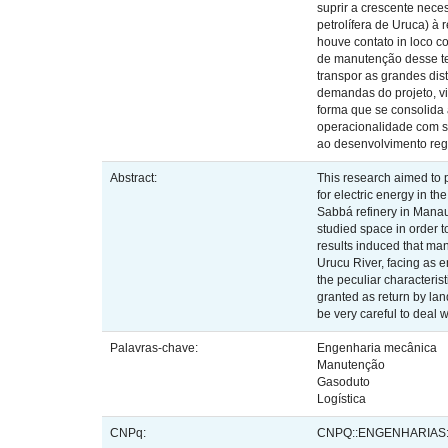
suprir a crescente nece
petrolífera de Uruca) à
houve contato in loco c
de manutenção desse te
transpor as grandes dis
demandas do projeto, vi
forma que se consolida 
operacionalidade com s
ao desenvolvimento reg
Abstract:
This research aimed to 
for electric energy in t
Sabbá refinery in Manaus
studied space in order to
results induced that man
Urucu River, facing as 
the peculiar characterist
granted as return by lan
be very careful to deal 
Palavras-chave:
Engenharia mecânica
Manutenção
Gasoduto
Logística
CNPq:
CNPQ::ENGENHARIAS