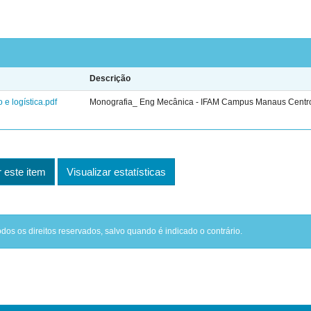
Descrição
 logística.pdf
Monografia_ Eng Mecânica - IFAM Campus Manaus Centr
este item
Visualizar estatísticas
odos os direitos reservados, salvo quando é indicado o contrário.