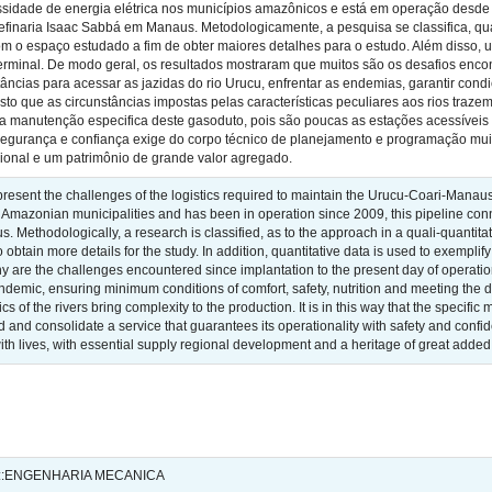
ssidade de energia elétrica nos municípios amazônicos e está em operação desde 2
 refinaria Isaac Sabbá em Manaus. Metodologicamente, a pesquisa se classifica, q
om o espaço estudado a fim de obter maiores detalhes para o estudo. Além disso, ut
rminal. De modo geral, os resultados mostraram que muitos são os desafios encon
tâncias para acessar as jazidas do rio Urucu, enfrentar as endemias, garantir cond
sto que as circunstâncias impostas pelas características peculiares aos rios tra
a manutenção especifica deste gasoduto, pois são poucas as estações acessíveis p
egurança e confiança exige do corpo técnico de planejamento e programação muit
ional e um patrimônio de grande valor agregado.
present the challenges of the logistics required to maintain the Urucu-Coari-Mana
he Amazonian municipalities and has been in operation since 2009, this pipeline conne
. Methodologically, a research is classified, as to the approach in a quali-quantita
 obtain more details for the study. In addition, quantitative data is used to exemplif
y are the challenges encountered since implantation to the present day of operation
endemic, ensuring minimum conditions of comfort, safety, nutrition and meeting the
ics of the rivers bring complexity to the production. It is in this way that the specifi
d and consolidate a service that guarantees its operationality with safety and conf
with lives, with essential supply regional development and a heritage of great added
::ENGENHARIA MECANICA