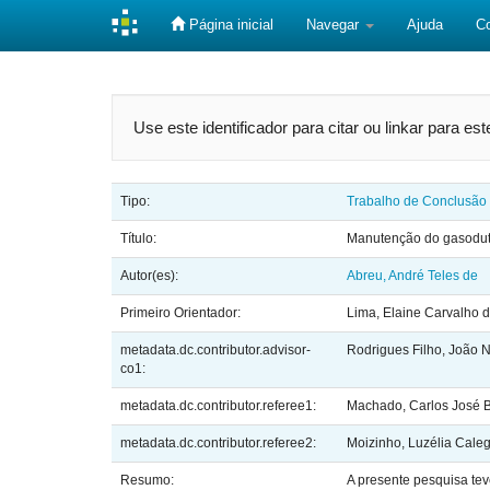
Página inicial
Navegar
Ajuda
C
Skip
navigation
Use este identificador para citar ou linkar para es
Tipo:
Trabalho de Conclusão
Título:
Manutenção do gasoduto
Autor(es):
Abreu, André Teles de
Primeiro Orientador:
Lima, Elaine Carvalho 
metadata.dc.contributor.advisor-
Rodrigues Filho, João 
co1:
metadata.dc.contributor.referee1:
Machado, Carlos José B
metadata.dc.contributor.referee2:
Moizinho, Luzélia Caleg
Resumo:
A presente pesquisa tev