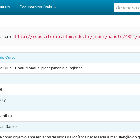
ontato
Documentos úteis
te item:
http://repositorio.ifam.edu.br/jspui/handle/4321/5
 de Curso
 Urucu-Coari-Manaus: planejamento e logística
de
Nery
aptista
ari Santos
e como objetivo apresentar os desafios da logística necessária à manutenção do 