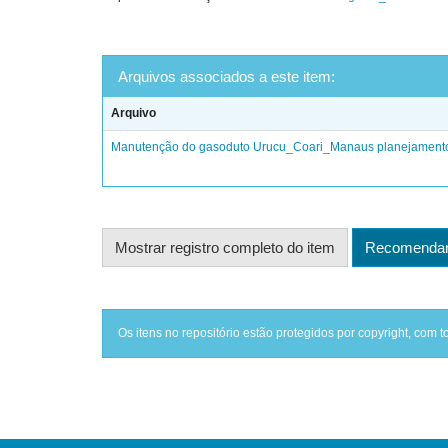
Arquivos associados a este item:
Arquivo
Manutenção do gasoduto Urucu_Coari_Manaus planejamento e
Mostrar registro completo do item
Recomendar 
Os itens no repositório estão protegidos por copyright, com t