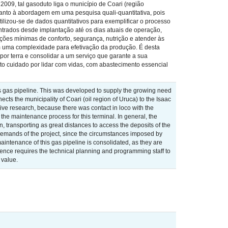
009, tal gasoduto liga o município de Coari (região
uanto à abordagem em uma pesquisa quali-quantitativa, pois
ilizou-se de dados quantitativos para exemplificar o processo
trados desde implantação até os dias atuais de operação,
ições mínimas de conforto, segurança, nutrição e atender às
zem uma complexidade para efetivação da produção. É desta
or terra e consolidar a um serviço que garante a sua
o cuidado por lidar com vidas, com abastecimento essencial
us gas pipeline. This was developed to supply the growing need
cts the municipality of Coari (oil region of Uruca) to the Isaac
tive research, because there was contact in loco with the
y the maintenance process for this terminal. In general, the
, transporting as great distances to access the deposits of the
 demands of the project, since the circumstances imposed by
c maintenance of this gas pipeline is consolidated, as they are
idence requires the technical planning and programming staff to
 value.