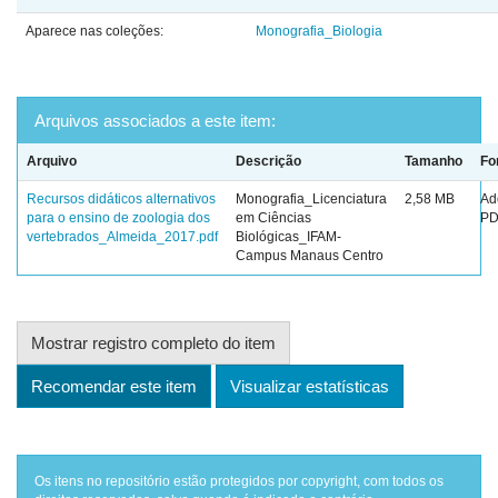
Aparece nas coleções:
Monografia_Biologia
Arquivos associados a este item:
Arquivo
Descrição
Tamanho
Fo
Recursos didáticos alternativos
Monografia_Licenciatura
2,58 MB
Ad
para o ensino de zoologia dos
em Ciências
PD
vertebrados_Almeida_2017.pdf
Biológicas_IFAM-
Campus Manaus Centro
Mostrar registro completo do item
Recomendar este item
Visualizar estatísticas
Os itens no repositório estão protegidos por copyright, com todos os