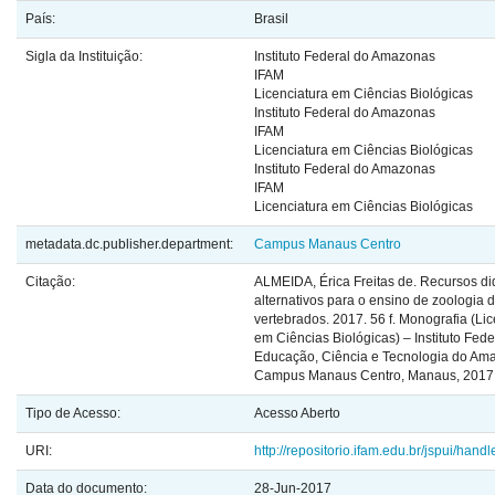
País:
Brasil
Sigla da Instituição:
Instituto Federal do Amazonas
IFAM
Licenciatura em Ciências Biológicas
Instituto Federal do Amazonas
IFAM
Licenciatura em Ciências Biológicas
Instituto Federal do Amazonas
IFAM
Licenciatura em Ciências Biológicas
metadata.dc.publisher.department:
Campus Manaus Centro
Citação:
ALMEIDA, Érica Freitas de. Recursos di
alternativos para o ensino de zoologia 
vertebrados. 2017. 56 f. Monografia (Lic
em Ciências Biológicas) – Instituto Fede
Educação, Ciência e Tecnologia do Am
Campus Manaus Centro, Manaus, 2017
Tipo de Acesso:
Acesso Aberto
URI:
http://repositorio.ifam.edu.br/jspui/han
Data do documento:
28-Jun-2017