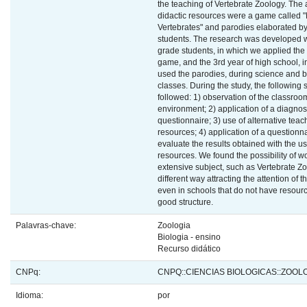
the teaching of Vertebrate Zoology. The 
didactic resources were a game called "
Vertebrates" and parodies elaborated b
students. The research was developed w
grade students, in which we applied the 
game, and the 3rd year of high school, 
used the parodies, during science and b
classes. During the study, the following
followed: 1) observation of the classroo
environment; 2) application of a diagnos
questionnaire; 3) use of alternative teac
resources; 4) application of a questionna
evaluate the results obtained with the us
resources. We found the possibility of w
extensive subject, such as Vertebrate Zo
different way attracting the attention of t
even in schools that do not have resourc
good structure.
Palavras-chave:
Zoologia
Biologia - ensino
Recurso didático
CNPq:
CNPQ::CIENCIAS BIOLOGICAS::ZOOL
Idioma:
por