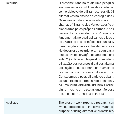
Resumo:
O presente trabalho relata uma pesquis
em duas escolas públicas da cidade de
com o objetivo de utilizar recursos didát
alternativos no ensino de Zoologia dos 
Os recursos didáticos aplicados foram 
chamado “Baralho dos Vertebrados” e p
elaboradas pelos próprios alunos. A pes
desenvolvida com alunos do 7º ano do 
fundamental, no qual aplicamos o jogo d
do 3º ano do ensino médio, no qual util
paródias, durante as aulas de ciências e
No decorrer do estudo foram seguidas a
etapas: 1º) observação do ambiente da 
aula; 2º) aplicação de questionário diagn
utilização dos recursos didáticos alternat
aplicação de questionário para avaliar 
resultados obtidos com a utilização dos 
Constatamos a possibilidade de trabal
assunto extenso, como a Zoologia dos V
de uma forma diferente atraindo a aten
aluno, mesmo em escolas que não po
recursos, nem uma boa estrutura.
Abstract:
The present work reports a research carr
two public schools of the city of Manaus,
purpose of using alternative didactic re