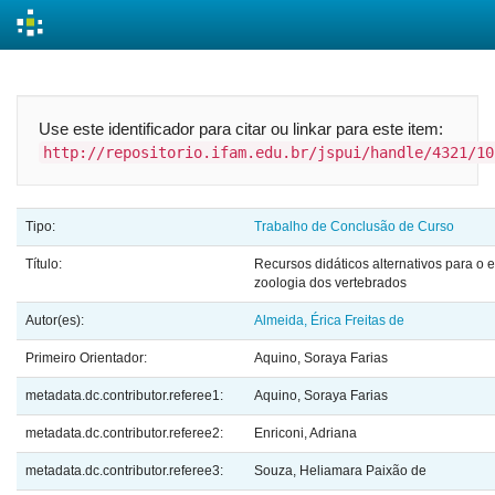
Skip
navigation
Use este identificador para citar ou linkar para este item:
http://repositorio.ifam.edu.br/jspui/handle/4321/10
Tipo:
Trabalho de Conclusão de Curso
Título:
Recursos didáticos alternativos para o 
zoologia dos vertebrados
Autor(es):
Almeida, Érica Freitas de
Primeiro Orientador:
Aquino, Soraya Farias
metadata.dc.contributor.referee1:
Aquino, Soraya Farias
metadata.dc.contributor.referee2:
Enriconi, Adriana
metadata.dc.contributor.referee3:
Souza, Heliamara Paixão de