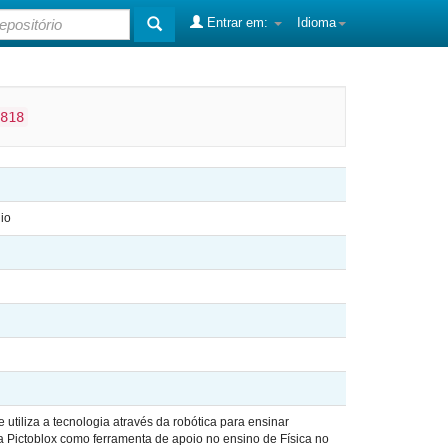
Entrar em:
Idioma
818
io
utiliza a tecnologia através da robótica para ensinar
rma Pictoblox como ferramenta de apoio no ensino de Física no