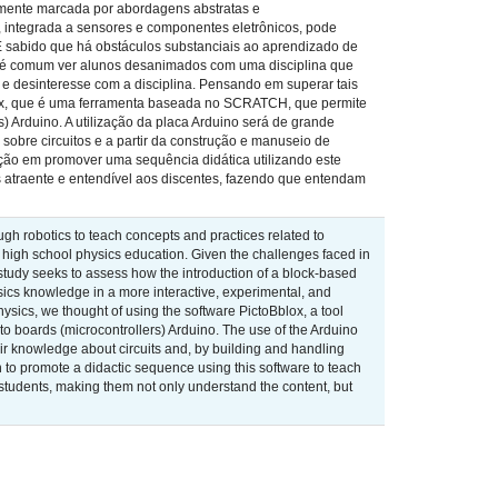
emente marcada por abordagens abstratas e
 integrada a sensores e componentes eletrônicos, pode
. É sabido que há obstáculos substanciais ao aprendizado de
so é comum ver alunos desanimados com uma disciplina que
e desinteresse com a disciplina. Pensando em superar tais
oBlox, que é uma ferramenta baseada no SCRATCH, que permite
 Arduino. A utilização da placa Arduino será de grande
obre circuitos e a partir da construção e manuseio de
pção em promover uma sequência didática utilizando este
is atraente e entendível aos discentes, fazendo que entendam
gh robotics to teach concepts and practices related to
 in high school physics education. Given the challenges faced in
 study seeks to assess how the introduction of a block-based
ics knowledge in a more interactive, experimental, and
sics, we thought of using the software PictoBblox, a tool
 boards (microcontrollers) Arduino. The use of the Arduino
heir knowledge about circuits and, by building and handling
ion to promote a didactic sequence using this software to teach
 students, making them not only understand the content, but