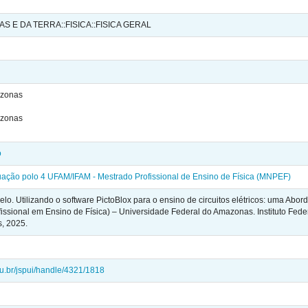
S E DA TERRA::FISICA::FISICA GERAL
azonas
azonas
o
ção polo 4 UFAM/IFAM - Mestrado Profissional de Ensino de Física (MNPEF)
 Utilizando o software PictoBlox para o ensino de circuitos elétricos: uma Abor
fissional em Ensino de Física) – Universidade Federal do Amazonas. Instituto Fe
, 2025.
edu.br/jspui/handle/4321/1818