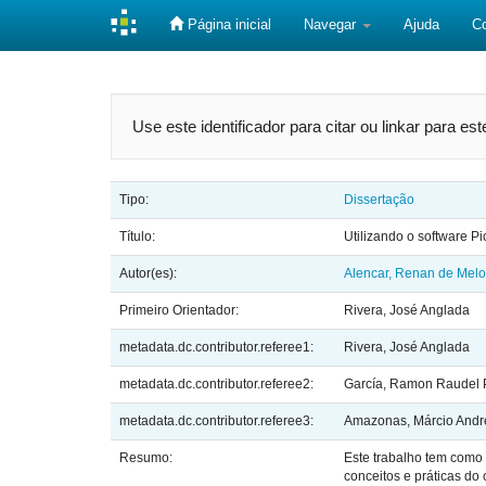
Página inicial
Navegar
Ajuda
C
Skip
navigation
Use este identificador para citar ou linkar para es
Tipo:
Dissertação
Título:
Utilizando o software P
Autor(es):
Alencar, Renan de Melo
Primeiro Orientador:
Rivera, José Anglada
metadata.dc.contributor.referee1:
Rivera, José Anglada
metadata.dc.contributor.referee2:
García, Ramon Raudel
metadata.dc.contributor.referee3:
Amazonas, Márcio Andr
Resumo:
Este trabalho tem como 
conceitos e práticas do 