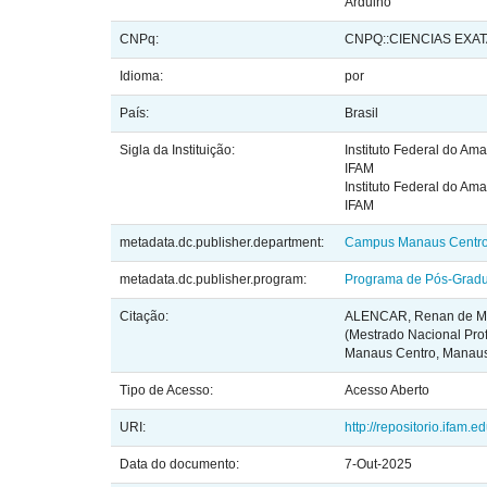
Arduino
CNPq:
CNPQ::CIENCIAS EXATA
Idioma:
por
País:
Brasil
Sigla da Instituição:
Instituto Federal do Am
IFAM
Instituto Federal do Am
IFAM
metadata.dc.publisher.department:
Campus Manaus Centr
metadata.dc.publisher.program:
Programa de Pós-Gradua
Citação:
ALENCAR, Renan de Melo.
(Mestrado Nacional Pro
Manaus Centro, Manaus
Tipo de Acesso:
Acesso Aberto
URI:
http://repositorio.ifam.
Data do documento:
7-Out-2025