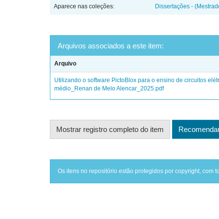
Aparece nas coleções:
Dissertações - (Mestr
Arquivos associados a este item:
Arquivo
Utilizando o software PictoBlox para o ensino de circuitos el
médio_Renan de Melo Alencar_2025.pdf
Mostrar registro completo do item
Recomendar 
Os itens no repositório estão protegidos por copyright, com t