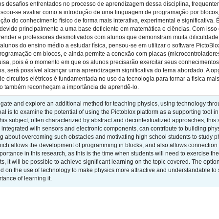
os desafios enfrentados no processo de aprendizagem dessa disciplina, frequent
uscou-se avaliar como a introdução de uma linguagem de programação por blocos,
rução do conhecimento físico de forma mais interativa, experimental e significativa
o, devido principalmente a uma base deficiente em matemática e ciências. Com is
prender e professores desmotivados com alunos que demonstram muita dificuldade 
 alunos do ensino médio a estudar física, pensou-se em utilizar o software Pict
ogramação em blocos, e ainda permite a conexão com placas (microcontroladores)
isa, pois é o momento em que os alunos precisarão exercitar seus conhecimentos s
tos, será possível alcançar uma aprendizagem significativa do tema abordado. A o
de circuitos elétricos é fundamentada no uso da tecnologia para tornar a física ma
o também reconheçam a importância de aprendê-lo.
igate and explore an additional method for teaching physics, using technology throu
 goal is to examine the potential of using the Pictoblox platform as a supporting tool
this subject, often characterized by abstract and decontextualized approaches, this
ntegrated with sensors and electronic components, can contribute to building phys
g about overcoming such obstacles and motivating high school students to study phy
 allows the development of programming in blocks, and also allows connection to
mportance in this research, as this is the time when students will need to exercise t
its, it will be possible to achieve significant learning on the topic covered. The opt
ased on the use of technology to make physics more attractive and understandable to
tance of learning it.