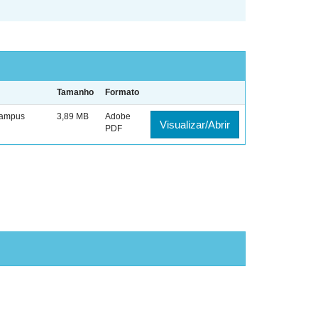
Tamanho
Formato
Campus
3,89 MB
Adobe
Visualizar/Abrir
PDF