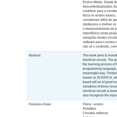
Ensino Médio. Diante d
descontextualizadas, b
contribuir para a const
física no ensino básic
consideram difícil de a
obstáculos e motivar os
o desenvolvimento de pr
importância nesta pesqu
variações destes circui
software para o ensino 
não só o conteúdo, com
Abstract:
This work aims to invest
electrical circuits. The
the learning process of 
programming language, i
meaningful way. Thinkin
based on SCRATCH, which
board will be of great i
variations of these circu
electrical circuits is b
also recognize the impor
Palavras-chave:
Física - ensino
PictoBlox
Circuitos elétricos