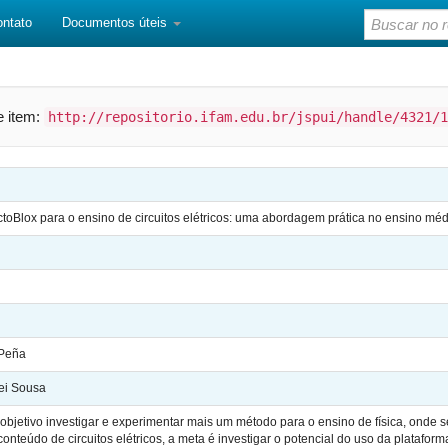
ontato
Documentos úteis
te item:
http://repositorio.ifam.edu.br/jspui/handle/4321/1
ictoBlox para o ensino de circuitos elétricos: uma abordagem prática no ensino méd
 Peña
ei Sousa
objetivo investigar e experimentar mais um método para o ensino de física, onde se 
conteúdo de circuitos elétricos, a meta é investigar o potencial do uso da platafo