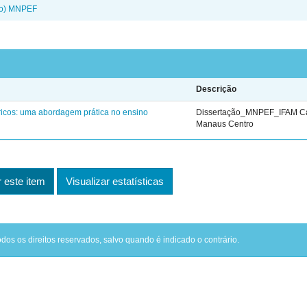
ado) MNPEF
Descrição
étricos: uma abordagem prática no ensino
Dissertação_MNPEF_IFAM 
Manaus Centro
este item
Visualizar estatísticas
odos os direitos reservados, salvo quando é indicado o contrário.