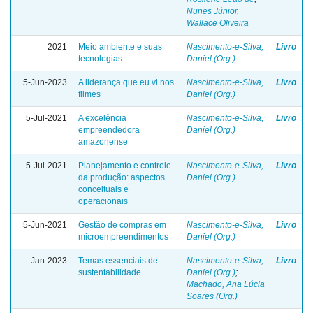
Nunes Júnior,
Wallace Oliveira
2021
Meio ambiente e suas
Nascimento-e-Silva,
Livro
tecnologias
Daniel (Org.)
5-Jun-2023
A liderança que eu vi nos
Nascimento-e-Silva,
Livro
filmes
Daniel (Org.)
5-Jul-2021
A excelência
Nascimento-e-Silva,
Livro
empreendedora
Daniel (Org.)
amazonense
5-Jul-2021
Planejamento e controle
Nascimento-e-Silva,
Livro
da produção: aspectos
Daniel (Org.)
conceituais e
operacionais
5-Jun-2021
Gestão de compras em
Nascimento-e-Silva,
Livro
microempreendimentos
Daniel (Org.)
Jan-2023
Temas essenciais de
Nascimento-e-Silva,
Livro
sustentabilidade
Daniel (Org.)
;
Machado, Ana Lúcia
Soares (Org.)