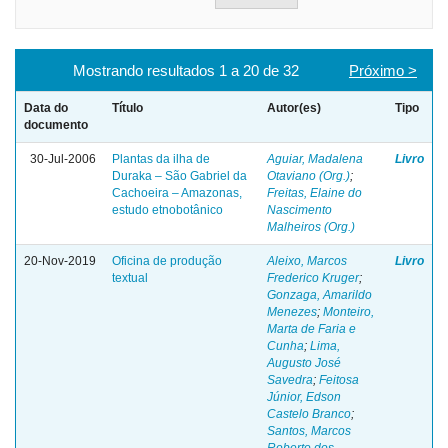
Mostrando resultados 1 a 20 de 32
Próximo >
Data do
Título
Autor(es)
Tipo
documento
30-Jul-2006
Plantas da ilha de
Aguiar, Madalena
Livro
Duraka – São Gabriel da
Otaviano (Org.)
;
Cachoeira – Amazonas,
Freitas, Elaine do
estudo etnobotânico
Nascimento
Malheiros (Org.)
20-Nov-2019
Oficina de produção
Aleixo, Marcos
Livro
textual
Frederico Kruger
;
Gonzaga, Amarildo
Menezes
;
Monteiro,
Marta de Faria e
Cunha
;
Lima,
Augusto José
Savedra
;
Feitosa
Júnior, Edson
Castelo Branco
;
Santos, Marcos
Roberto dos