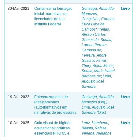
30-Mar-2021
Contar-se na formação
Gonzaga, Amarildo
Livro
inicial: narrativas de
Menezes
;
licenciados de um
Gonçalves, Carmen
Instituto Federal
Érica Lima de
Campos
;
Freitas,
Alisson Carlos
Gomes de
;
Sousa,
Lorena Pereira
Cardoso de
;
Ferreira, André
Gustavo Farias
;
Thury, Alana Matos
;
Sousa, Maria Izabel
Barbosa de
;
Lima,
Augusto José
Savedra
19-Jan-2023
Entrecruzamento de
Gonzaga, Amarildo
Livro
(des)caminhos
Menezes (Org.)
;
(auto)formativos em
Lima, Augusto José
narrativas de professores
Savedra (Org.)
10-Jan-2025
Guia visual de higiene
Lenz, Humberto
;
Livro
ocupacional: práticas
Batista, Raíssa
;
essenciais NHO 05 e
Vilhena, Nidianne