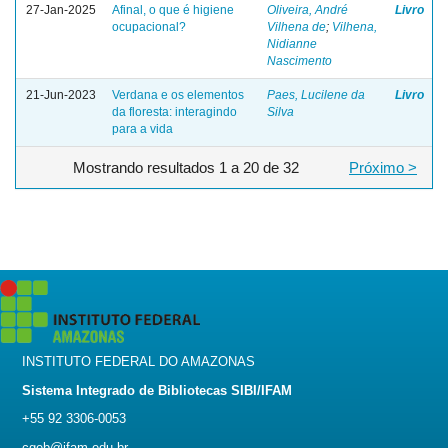
27-Jan-2025
Afinal, o que é higiene
Oliveira, André
Livro
ocupacional?
Vilhena de
;
Vilhena,
Nidianne
Nascimento
21-Jun-2023
Verdana e os elementos
Paes, Lucilene da
Livro
da floresta: interagindo
Silva
para a vida
Mostrando resultados 1 a 20 de 32
Próximo >
INSTITUTO FEDERAL DO AMAZONAS
Sistema Integrado de Bibliotecas SIBI/IFAM
+55 92 3306-0053
cgeb@ifam.edu.br