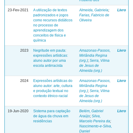
23-Fev-2021
A utilização de textos
Almeida, Gabriela
;
Livro
padronizados e jogos
Farias, Fabricio de
como recursos didáticos
Oliveira
no processo de
aprendizagem dos
conceitos de física e
química
2023
Negritude em pauta:
Amazonas-Passos,
Livro
expressões artísticas:
Mirlândia Regina
aluno autor por uma
(org.)
;
Serra, Vilma
escola antirracista
de Jesus de
Almeida (org.)
2024
Expressões artísticas do
Amazonas-Passos,
Livro
aluno autor: arte, cultura
Mirlândia Regina
e produção textual no
(org.)
;
Serra, Vilma
contexto étnico-racial
de Jesus de
Almeida (org.)
19-Jun-2020
Sistema para captação
Belém, Gabriel
Livro
de água da chuva em
Araújo
;
Silva,
residências
Marcelo Pereira da
;
Nascimento-e-Silva,
Daniel