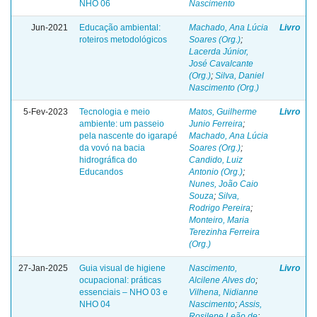
NHO 06
Nascimento
Jun-2021
Educação ambiental:
Machado, Ana Lúcia
Livro
roteiros metodológicos
Soares (Org.)
;
Lacerda Júnior,
José Cavalcante
(Org.)
;
Silva, Daniel
Nascimento (Org.)
5-Fev-2023
Tecnologia e meio
Matos, Guilherme
Livro
ambiente: um passeio
Junio Ferreira
;
pela nascente do igarapé
Machado, Ana Lúcia
da vovó na bacia
Soares (Org.)
;
hidrográfica do
Candido, Luiz
Educandos
Antonio (Org.)
;
Nunes, João Caio
Souza
;
Silva,
Rodrigo Pereira
;
Monteiro, Maria
Terezinha Ferreira
(Org.)
27-Jan-2025
Guia visual de higiene
Nascimento,
Livro
ocupacional: práticas
Alcilene Alves do
;
essenciais – NHO 03 e
Vilhena, Nidianne
NHO 04
Nascimento
;
Assis,
Rosilene Leão de
;