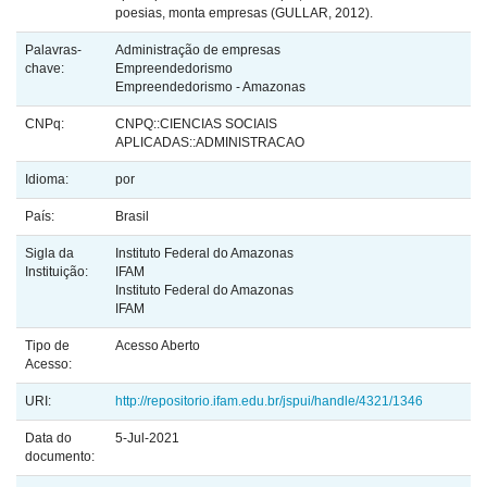
poesias, monta empresas (GULLAR, 2012).
Palavras-
Administração de empresas
chave:
Empreendedorismo
Empreendedorismo - Amazonas
CNPq:
CNPQ::CIENCIAS SOCIAIS
APLICADAS::ADMINISTRACAO
Idioma:
por
País:
Brasil
Sigla da
Instituto Federal do Amazonas
Instituição:
IFAM
Instituto Federal do Amazonas
IFAM
Tipo de
Acesso Aberto
Acesso:
URI:
http://repositorio.ifam.edu.br/jspui/handle/4321/1346
Data do
5-Jul-2021
documento: