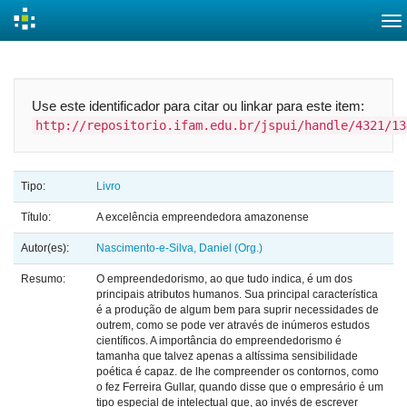
Skip
navigation
Use este identificador para citar ou linkar para este item:
http://repositorio.ifam.edu.br/jspui/handle/4321/13
Tipo:
Livro
Título:
A excelência empreendedora amazonense
Autor(es):
Nascimento-e-Silva, Daniel (Org.)
Resumo:
O empreendedorismo, ao que tudo indica, é um dos
principais atributos humanos. Sua principal característica
é a produção de algum bem para suprir necessidades de
outrem, como se pode ver através de inúmeros estudos
científicos. A importância do empreendedorismo é
tamanha que talvez apenas a altíssima sensibilidade
poética é capaz. de lhe compreender os contornos, como
o fez Ferreira Gullar, quando disse que o empresário é um
tipo especial de intelectual que, ao invés de escrever