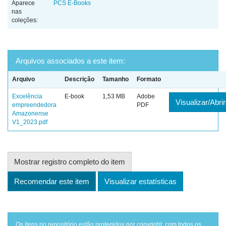
Aparece
PCS E-Books
nas
coleções:
Arquivos associados a este item:
Arquivo
Descrição
Tamanho
Formato
Excelência
E-book
1,53 MB
Adobe
Visualizar/Abrir
empreendedora
PDF
Amazonense
V1_2023.pdf
Mostrar registro completo do item
Recomendar este item
Visualizar estatísticas
Os itens no repositório estão protegidos por copyright, com todos os