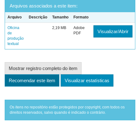
Arquivos associados a este item:
Arquivo
Descrição
Tamanho
Formato
Oficina
2,19 MB
Adobe
Visualizar/Abrir
de
PDF
produção
textual
Mostrar registro completo do item
Recomendar este item
Visualizar estatísticas
Os itens no repositório estão protegidos por copyright, com todos os
direitos reservados, salvo quando é indicado o contrário.