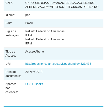
CNPq:
CNPQ::CIENCIAS HUMANAS::EDUCACAO::ENSINO-
APRENDIZAGEM::METODOS E TECNICAS DE ENSINO
Idioma:
por
País:
Brasil
Sigla da
Instituto Federal do Amazonas
Instituição:
IFAM
Instituto Federal do Amazonas
IFAM
Tipo de
Acesso Aberto
Acesso:
URI:
http://repositorio.ifam.edu.br/jspui/handle/4321/435
Data do
20-Nov-2019
documento:
Aparece
PCS E-Books
nas
coleções: