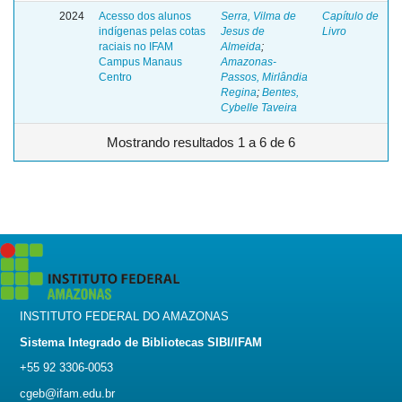
2024
Acesso dos alunos
Serra, Vilma de
Capítulo de
indígenas pelas cotas
Jesus de
Livro
raciais no IFAM
Almeida
;
Campus Manaus
Amazonas-
Centro
Passos, Mirlândia
Regina
;
Bentes,
Cybelle Taveira
Mostrando resultados 1 a 6 de 6
INSTITUTO FEDERAL DO AMAZONAS
Sistema Integrado de Bibliotecas SIBI/IFAM
+55 92 3306-0053
cgeb@ifam.edu.br