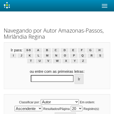
Skip
navigation
Navegando por Autor Amazonas-Passos,
Mirlândia Regina
Ir para:
0-9
A
B
C
D
E
F
G
H
I
J
K
L
M
N
O
P
Q
R
S
T
U
V
W
X
Y
Z
ou entre com as primeiras letras:
Classificar por:
Em ordem:
Resultados/Página
Registro(s):