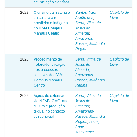
de iniciação científica
2023
O ensino da história e
Santos, Yara
Capítulo de
da cultura afro-
Araújo dos
;
Livro
brasileira e indígena
Serra, Vilma de
no IFAM Campus
Jesus de
Manaus Centro
Almeida
;
Amazonas-
Passos, Mirlândia
Regina
2023
Procedimento de
Serra, Vilma de
Capítulo de
heteroidentificação
Jesus de
Livro
nos processos
Almeida
;
seletivos do IFAM
Amazonas-
Campus Manaus
Passos, Mirlândia
Centro
Regina
2024
Ações de extensão
Serra, Vilma de
Capítulo de
via NEABI-CMC: arte,
Jesus de
Livro
cultura e produção
Almeida
;
textual no contexto
Amazonas-
étnico-racial
Passos, Mirlândia
Regina
;
Louis,
Anne
Yousebecca