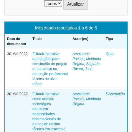
Mostrando resultados 1 a 6 de 6
Data do
Título
Autor(es)
Tipo
documento
30-Mai-2022
E-book interativo:
Amazonas-
Outro
orientações para
Passos, Mirlândia
construção do projeto
Regina
;
Anglada-
de pesquisa na
Rivera, José
educação profissional
técnica de nível
médio
30-Mai-2022
E-book interativo
Amazonas-
Dissertação
como artefato
Passos, Mirlândia
tecnológico
Regina
educativo:
necessidades
informacionais de
alunos do ensino
técnico em processo