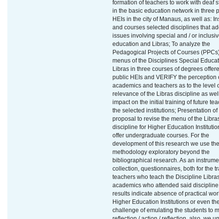
formation of teachers to work with deaf 
in the basic education network in three 
HEIs in the city of Manaus, as well as: In
and courses selected disciplines that a
issues involving special and / or inclusi
education and Libras; To analyze the
Pedagogical Projects of Courses (PPCs
menus of the Disciplines Special Educa
Libras in three courses of degrees offer
public HEIs and VERIFY the perception 
academics and teachers as to the level 
relevance of the Libras discipline as well
impact on the initial training of future te
the selected institutions; Presentation of
proposal to revise the menu of the Libra
discipline for Higher Education Institutio
offer undergraduate courses. For the
development of this research we use th
methodology exploratory beyond the
bibliographical research. As an instrume
collection, questionnaires, both for the t
teachers who teach the Discipline Libras
academics who attended said discipline
results indicate absence of practical wor
Higher Education Institutions or even th
challenge of emulating the students to 
reflection / action / reflection, also, we 