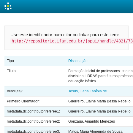
Skip
navigation
Use este identificador para citar ou linkar para este item:
http://repositorio.ifam.edu.br/jspui/handle/4321/73
Tipo:
Dissertação
Título:
Formação inicial de professores: contri
disciplina LIBRAS para futuros professo
educação básica
Autor(es):
Jesus, Liana Fabíola de
Primeiro Orientador:
Guerreiro, Elaine Maria Bessa Rebello
metadata.dc.contributor.referee1:
Guerreiro, Elaine Maria Bessa Rebello
metadata.dc.contributor.referee2:
Gonzaga, Amarildo Menezes
metadata.dc.contributor.referee3:
Matos, Maria Almerinda de Souza