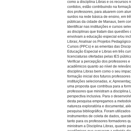
como a disciplina Libras e os recursos 
contidos, estão contribuindo na formação
dos professores, para atuarem com alu
surdos na rede básica de ensino, em tr
públicas da cidade de Manaus, bem co
Identificar nas instituições e cursos sel
as disciplinas que tratam das questões
envolvam a educação especial e/ou incl
Libras; Analisar os Projetos Pedagógico
Cursos (PPCs) e as ementas das Discip
Educação Especial e Libras em três cur
licenciaturas ofertadas pelas IES públic
Verificar a percepção dos professores e
acadêmicos quanto ao nível de relevân
disciplina Libras bem como o seu impac
formação inicial dos futuros professores
instituições selecionadas, e; Apresenta
uma proposta que contribua para a for
professores que ministram a disciplina 
perspectiva inclusiva. Para o desenvol
desta pesquisa empregamos a metodol
natureza exploratória e documental, al
pesquisa bibliográfica. Foram utilizado
instrumentos de coleta de dados, questi
tanto para os professores formadores q
ministram a Disciplina Libras, quanto pa