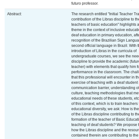
futuro professor.
Abstract:
The research entitled "Initial Teacher Tra
contribution of the Libras discipline to th
teachers of basic education" highlights a
theme in the context of inclusive educati
deaf education in primary education, aft
recognition of the Brazilian Sign Langu
second official language in Brazil. With 
introduction of Libras in the curricula of
undergraduate courses, we see the need 
discipline to provide the academic (futur
teacher) with elements that qualify him f
performance in the classroom. The chal
that this professional will encounter in t
exercise of teaching with a deaf student
communication barrier, understanding of
culture, teaching methodologies that me
educational needs of these students, etc
of this context, which is to train teachers
educational diversity, we ask: How is the
of the Libras discipline contributing to th
formation of the teacher of Basic Educati
teaching of deaf students? We propose to
how the Libras discipline and the resou
contained therein are contributing to the i