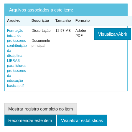
Arquivos associados a este item:
Arquivo
Descrição
Tamanho
Formato
Formação
Dissertação
12,97 MB
Adobe
Visualizar/Abrir
inicial de
-
PDF
professores
Documento
contribuição
principal
da
disciplina
LIBRAS
para futuros
professores
da
educação
básica.pdf
Mostrar registro completo do item
Recomendar este item
Visualizar estatísticas