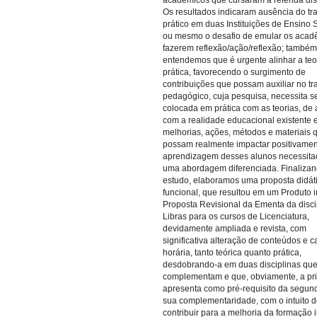
acadêmicos que cursaram a referida disc
Os resultados indicaram ausência do tr
prático em duas Instituições de Ensino 
ou mesmo o desafio de emular os acad
fazerem reflexão/ação/reflexão; também
entendemos que é urgente alinhar a teo
prática, favorecendo o surgimento de
contribuições que possam auxiliar no tr
pedagógico, cuja pesquisa, necessita s
colocada em prática com as teorias, de
com a realidade educacional existente e
melhorias, ações, métodos e materiais 
possam realmente impactar positivamen
aprendizagem desses alunos necessita
uma abordagem diferenciada. Finaliza
estudo, elaboramos uma proposta didát
funcional, que resultou em um Produto in
Proposta Revisional da Ementa da disci
Libras para os cursos de Licenciatura,
devidamente ampliada e revista, com
significativa alteração de conteúdos e c
horária, tanto teórica quanto prática,
desdobrando-a em duas disciplinas que
complementam e que, obviamente, a pri
apresenta como pré-requisito da segund
sua complementaridade, com o intuito 
contribuir para a melhoria da formação i