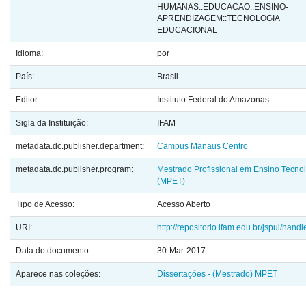
HUMANAS::EDUCACAO::ENSINO-
APRENDIZAGEM::TECNOLOGIA
EDUCACIONAL
Idioma:
por
País:
Brasil
Editor:
Instituto Federal do Amazonas
Sigla da Instituição:
IFAM
metadata.dc.publisher.department:
Campus Manaus Centro
metadata.dc.publisher.program:
Mestrado Profissional em Ensino Tecno
(MPET)
Tipo de Acesso:
Acesso Aberto
URI:
http://repositorio.ifam.edu.br/jspui/hand
Data do documento:
30-Mar-2017
Aparece nas coleções:
Dissertações - (Mestrado) MPET