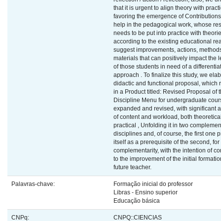
that it is urgent to align theory with pract
favoring the emergence of Contributions
help in the pedagogical work, whose re
needs to be put into practice with theorie
according to the existing educational rea
suggest improvements, actions, method
materials that can positively impact the 
of those students in need of a differentia
approach . To finalize this study, we ela
didactic and functional proposal, which 
in a Product titled: Revised Proposal of 
Discipline Menu for undergraduate cour
expanded and revised, with significant a
of content and workload, both theoretica
practical , Unfolding it in two complemen
disciplines and, of course, the first one 
itself as a prerequisite of the second, for 
complementarity, with the intention of co
to the improvement of the initial formatio
future teacher.
Palavras-chave:
Formação inicial do professor
Libras - Ensino superior
Educação básica
CNPq:
CNPQ::CIENCIAS