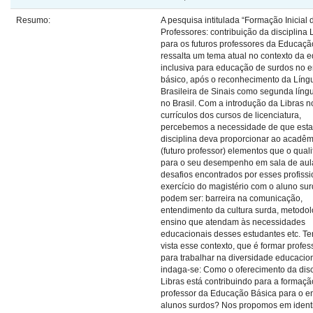
Resumo:
A pesquisa intitulada “Formação Inicial 
Professores: contribuição da disciplina 
para os futuros professores da Educaçã
ressalta um tema atual no contexto da 
inclusiva para educação de surdos no 
básico, após o reconhecimento da Líng
Brasileira de Sinais como segunda língu
no Brasil. Com a introdução da Libras n
currículos dos cursos de licenciatura,
percebemos a necessidade de que esta
disciplina deva proporcionar ao acadêm
(futuro professor) elementos que o quali
para o seu desempenho em sala de aul
desafios encontrados por esses profissi
exercício do magistério com o aluno su
podem ser: barreira na comunicação,
entendimento da cultura surda, metodol
ensino que atendam às necessidades
educacionais desses estudantes etc. T
vista esse contexto, que é formar profes
para trabalhar na diversidade educacion
indaga-se: Como o oferecimento da disc
Libras está contribuindo para a formaçã
professor da Educação Básica para o e
alunos surdos? Nos propomos em identi