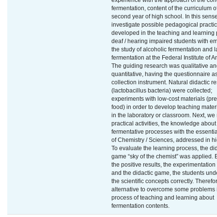
experience with the approach of the con
fermentation, content of the curriculum o
second year of high school. In this sense
investigate possible pedagogical practi
developed in the teaching and learning 
deaf / hearing impaired students with e
the study of alcoholic fermentation and l
fermentation at the Federal Institute of
The guiding research was qualitative a
quantitative, having the questionnaire a
collection instrument. Natural didactic r
(lactobacillus bacteria) were collected;
experiments with low-cost materials (pre
food) in order to develop teaching materi
in the laboratory or classroom. Next, we 
practical activities, the knowledge about
fermentative processes with the essenti
of Chemistry / Sciences, addressed in h
To evaluate the learning process, the di
game “sky of the chemist” was applied.
the positive results, the experimentation
and the didactic game, the students und
the scientific concepts correctly. Therefo
alternative to overcome some problems 
process of teaching and learning about
fermentation contents.