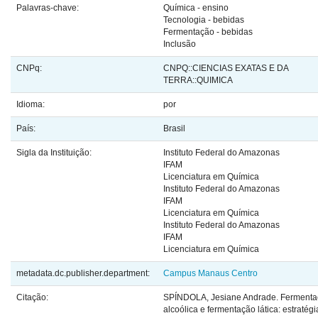
Palavras-chave:
Química - ensino
Tecnologia - bebidas
Fermentação - bebidas
Inclusão
CNPq:
CNPQ::CIENCIAS EXATAS E DA
TERRA::QUIMICA
Idioma:
por
País:
Brasil
Sigla da Instituição:
Instituto Federal do Amazonas
IFAM
Licenciatura em Química
Instituto Federal do Amazonas
IFAM
Licenciatura em Química
Instituto Federal do Amazonas
IFAM
Licenciatura em Química
metadata.dc.publisher.department:
Campus Manaus Centro
Citação:
SPÍNDOLA, Jesiane Andrade. Ferment
alcoólica e fermentação lática: estratég