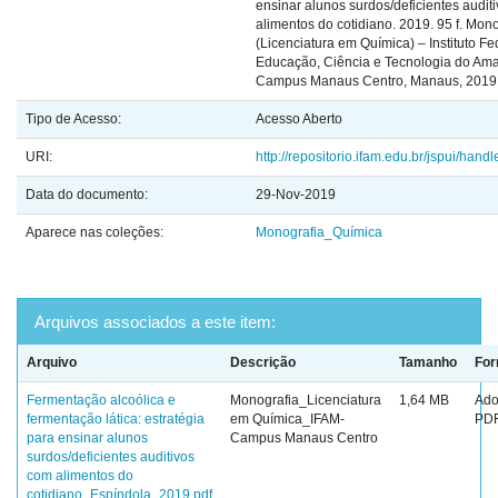
ensinar alunos surdos/deficientes audit
alimentos do cotidiano. 2019. 95 f. Mon
(Licenciatura em Química) – Instituto Fe
Educação, Ciência e Tecnologia do Am
Campus Manaus Centro, Manaus, 2019
Tipo de Acesso:
Acesso Aberto
URI:
http://repositorio.ifam.edu.br/jspui/hand
Data do documento:
29-Nov-2019
Aparece nas coleções:
Monografia_Química
Arquivos associados a este item:
Arquivo
Descrição
Tamanho
For
Fermentação alcoólica e
Monografia_Licenciatura
1,64 MB
Ad
fermentação lática: estratégia
em Química_IFAM-
PD
para ensinar alunos
Campus Manaus Centro
surdos/deficientes auditivos
com alimentos do
cotidiano_Espíndola_2019.pdf