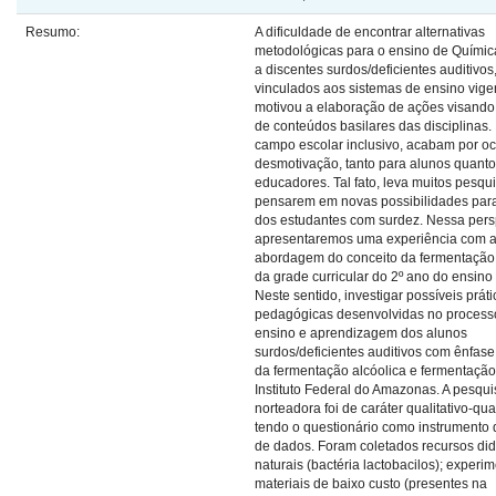
Resumo:
A dificuldade de encontrar alternativas
metodológicas para o ensino de Químic
a discentes surdos/deficientes auditivos
vinculados aos sistemas de ensino vige
motivou a elaboração de ações visando
de conteúdos basilares das disciplinas. 
campo escolar inclusivo, acabam por oc
desmotivação, tanto para alunos quanto
educadores. Tal fato, leva muitos pesqu
pensarem em novas possibilidades para
dos estudantes com surdez. Nessa pers
apresentaremos uma experiência com 
abordagem do conceito da fermentação
da grade curricular do 2º ano do ensino
Neste sentido, investigar possíveis prát
pedagógicas desenvolvidas no process
ensino e aprendizagem dos alunos
surdos/deficientes auditivos com ênfas
da fermentação alcóolica e fermentação 
Instituto Federal do Amazonas. A pesqui
norteadora foi de caráter qualitativo-qua
tendo o questionário como instrumento 
de dados. Foram coletados recursos did
naturais (bactéria lactobacilos); exper
materiais de baixo custo (presentes na