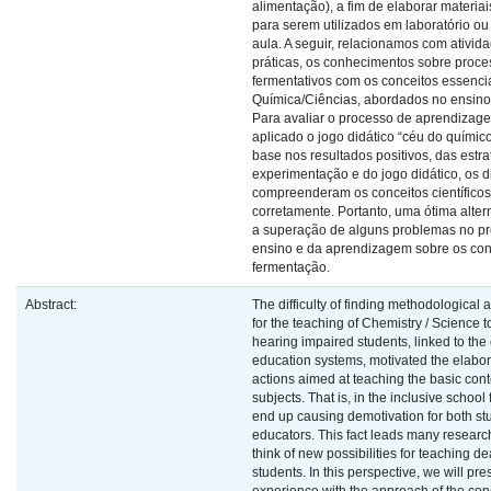
alimentação), a fim de elaborar materiai
para serem utilizados em laboratório ou
aula. A seguir, relacionamos com ativid
práticas, os conhecimentos sobre proc
fermentativos com os conceitos essenci
Química/Ciências, abordados no ensino
Para avaliar o processo de aprendizage
aplicado o jogo didático “céu do químic
base nos resultados positivos, das estra
experimentação e do jogo didático, os d
compreenderam os conceitos científicos
corretamente. Portanto, uma ótima alter
a superação de alguns problemas no p
ensino e da aprendizagem sobre os co
fermentação.
Abstract:
The difficulty of finding methodological a
for the teaching of Chemistry / Science to
hearing impaired students, linked to the 
education systems, motivated the elabor
actions aimed at teaching the basic cont
subjects. That is, in the inclusive school 
end up causing demotivation for both s
educators. This fact leads many researc
think of new possibilities for teaching de
students. In this perspective, we will pre