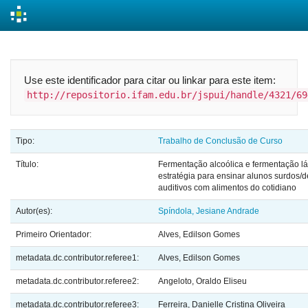
Skip
navigation
Use este identificador para citar ou linkar para este item:
http://repositorio.ifam.edu.br/jspui/handle/4321/69
Tipo:
Trabalho de Conclusão de Curso
Título:
Fermentação alcoólica e fermentação lát
estratégia para ensinar alunos surdos/d
auditivos com alimentos do cotidiano
Autor(es):
Spíndola, Jesiane Andrade
Primeiro Orientador:
Alves, Edilson Gomes
metadata.dc.contributor.referee1:
Alves, Edilson Gomes
metadata.dc.contributor.referee2:
Angeloto, Oraldo Eliseu
metadata.dc.contributor.referee3:
Ferreira, Danielle Cristina Oliveira