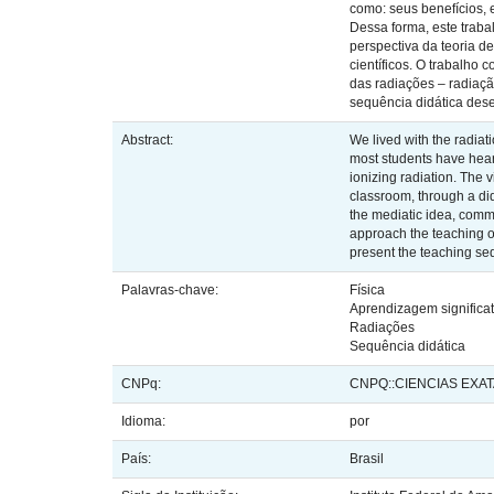
como: seus benefícios, e
Dessa forma, este traba
perspectiva da teoria d
científicos. O trabalho
das radiações – radiaçã
sequência didática des
Abstract:
We lived with the radiati
most students have heard
ionizing radiation. The v
classroom, through a did
the mediatic idea, comm
approach the teaching of
present the teaching se
Palavras-chave:
Física
Aprendizagem significat
Radiações
Sequência didática
CNPq:
CNPQ::CIENCIAS EXATA
Idioma:
por
País:
Brasil