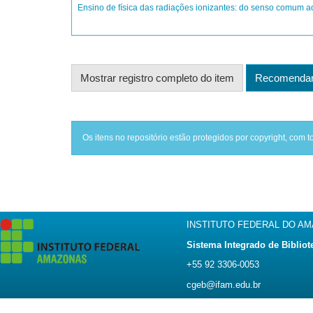
Ensino de física das radiações ionizantes: do senso comum a
Mostrar registro completo do item
Recomendar 
Os itens no repositório estão protegidos por copyright, com t
INSTITUTO FEDERAL DO A
Sistema Integrado de Bibliot
+55 92 3306-0053
cgeb@ifam.edu.br