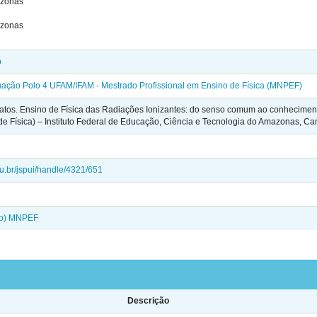
azonas
azonas
o
ção Polo 4 UFAM/IFAM - Mestrado Profissional em Ensino de Física (MNPEF)
tos. Ensino de Física das Radiações Ionizantes: do senso comum ao conhecimento 
 de Física) – Instituto Federal de Educação, Ciência e Tecnologia do Amazonas,
edu.br/jspui/handle/4321/651
ado) MNPEF
Descrição