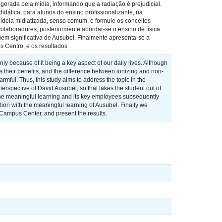
 gerada pela mídia, informando que a radiação é prejudicial.
dática, para alunos do ensino profissionalizante, na
 ideia midiatizada, senso comum, e formule os conceitos
colaboradores, posteriormente abordar-se o ensino de física
gem significativa de Ausubel. Finalmente apresenta-se a
 Centro, e os resultados
only because of it being a key aspect of our daily lives. Although
 their benefits, and the difference between ionizing and non-
armful. Thus, this study aims to address the topic in the
erspective of David Ausubel, so that takes the student out of
 the meaningful learning and its key employees subsequently
ation with the meaningful learning of Ausubel. Finally we
 Campus Center, and present the results.