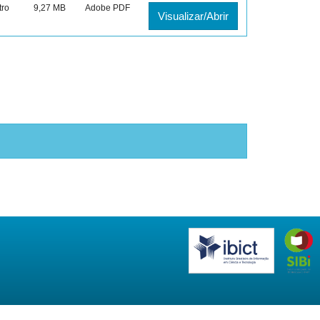
tro
9,27 MB
Adobe PDF
Visualizar/Abrir