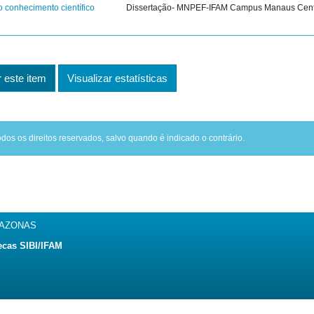
o conhecimento científico
Dissertação- MNPEF-IFAM Campus Manaus Cen
este item
Visualizar estatísticas
odos os direitos reservados, salvo quando é indicado o contrário.
MAZONAS
ecas SIBI/IFAM