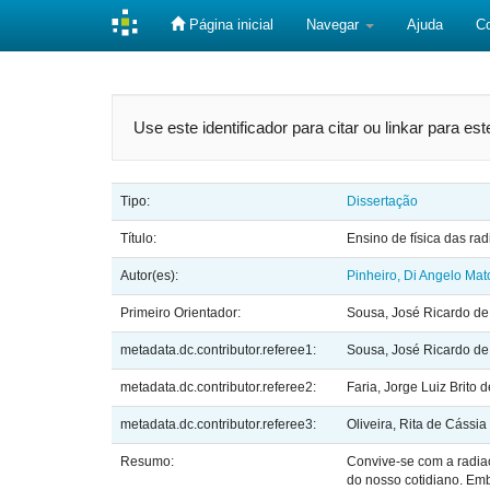
Página inicial
Navegar
Ajuda
C
Skip
navigation
Use este identificador para citar ou linkar para es
Tipo:
Dissertação
Título:
Ensino de física das ra
Autor(es):
Pinheiro, Di Angelo Mat
Primeiro Orientador:
Sousa, José Ricardo de
metadata.dc.contributor.referee1:
Sousa, José Ricardo de
metadata.dc.contributor.referee2:
Faria, Jorge Luiz Brito d
metadata.dc.contributor.referee3:
Oliveira, Rita de Cássia
Resumo:
Convive-se com a radiaçã
do nosso cotidiano. Emb