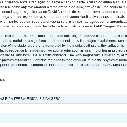
 a diferença entre a radiação ionizante e não-ionizante. A visão do aluno é aquela
lho tem como objetivo abordar o tema em sala de aula, através de uma sequência di
e aprendizagem significativa de David Ausubel, de modo que leve o aluno a sair da
 começa com um estudo breve sobre a aprendizagem significativa e seus principais 
o ionizante, logo em seguida relaciona-se a física das radiações com a aprendiza
envolvida para os alunos do Instituto Federal do Amazonas – IFAM/ Campus Manaus
on from various sources, both natural and artificial, and indeed life on Earth exists 
 about radiation, a significant number do not know the subject, basic items such as
ision of the student is the one generated by the media, stating that the radiation is h
actic sequence for students of vocational education in meaningful learning theory p
on sense, and formulate scientific concepts. The work begins with a brief study of
 physics of radiation - ionizing radiation immediately will relate the physics of radi
quence presented to students of the Federal Institute of Amazonas - IFAM / Manaus
iva
S E DA TERRA::FISICA::FISICA GERAL