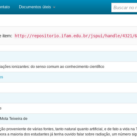
ontato
Documentos úteis
te item:
http://repositorio.ifam.edu.br/jspui/handle/4321/6
diações ionizantes: do senso comum ao conhecimento científico
os
e
 Mota Teixeira de
o proveniente de várias fontes, tanto natural quanto artificial, e de fato a vida n
ora a maioria dos estudantes já tenha ouvido falar sobre radiação, um número sign