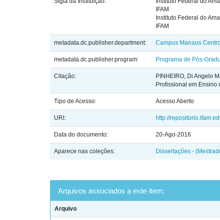
Sigla da Instituição:
Instituto Federal do Am
IFAM
Instituto Federal do Am
IFAM
metadata.dc.publisher.department:
Campus Manaus Centr
metadata.dc.publisher.program:
Programa de Pós-Gradua
Citação:
PINHEIRO, Di Angelo Ma
Profissional em Ensino
Tipo de Acesso:
Acesso Aberto
URI:
http://repositorio.ifam.
Data do documento:
20-Ago-2016
Aparece nas coleções:
Dissertações - (Mestr
Arquivos associados a este item:
Arquivo