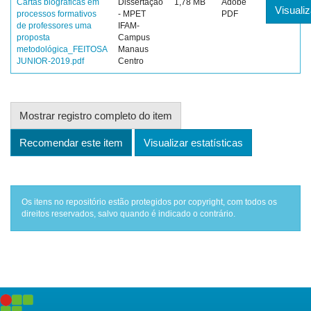
Cartas biográficas em
Dissertação
1,78 MB
Adobe
Visualiz
processos formativos
- MPET
PDF
de professores uma
IFAM-
proposta
Campus
metodológica_FEITOSA
Manaus
JUNIOR-2019.pdf
Centro
Mostrar registro completo do item
Recomendar este item
Visualizar estatísticas
Os itens no repositório estão protegidos por copyright, com todos os
direitos reservados, salvo quando é indicado o contrário.