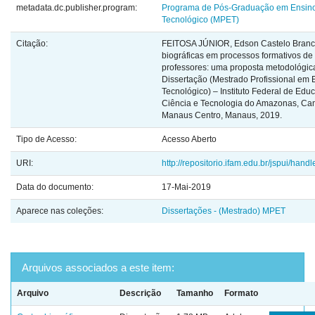
metadata.dc.publisher.program:
Programa de Pós-Graduação em Ensin
Tecnológico (MPET)
Citação:
FEITOSA JÚNIOR, Edson Castelo Branc
biográficas em processos formativos de
professores: uma proposta metodológic
Dissertação (Mestrado Profissional em 
Tecnológico) – Instituto Federal de Edu
Ciência e Tecnologia do Amazonas, C
Manaus Centro, Manaus, 2019.
Tipo de Acesso:
Acesso Aberto
URI:
http://repositorio.ifam.edu.br/jspui/hand
Data do documento:
17-Mai-2019
Aparece nas coleções:
Dissertações - (Mestrado) MPET
Arquivos associados a este item:
Arquivo
Descrição
Tamanho
Formato