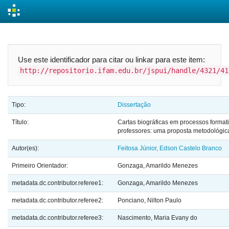
Skip
navigation
Use este identificador para citar ou linkar para este item:
http://repositorio.ifam.edu.br/jspui/handle/4321/41
Tipo:
Dissertação
Título:
Cartas biográficas em processos format
professores: uma proposta metodológic
Autor(es):
Feitosa Júnior, Edson Castelo Branco
Primeiro Orientador:
Gonzaga, Amarildo Menezes
metadata.dc.contributor.referee1:
Gonzaga, Amarildo Menezes
metadata.dc.contributor.referee2:
Ponciano, Nilton Paulo
metadata.dc.contributor.referee3:
Nascimento, Maria Evany do