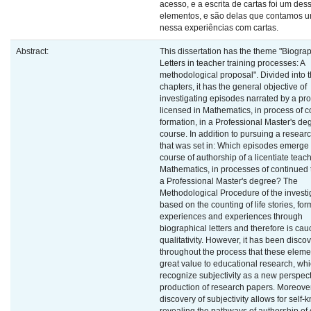
acesso, e a escrita de cartas foi um des
elementos, e são delas que contamos 
nessa experiências com cartas.
Abstract:
This dissertation has the theme "Biograp
Letters in teacher training processes: A
methodological proposal". Divided into 
chapters, it has the general objective of
investigating episodes narrated by a pr
licensed in Mathematics, in process of 
formation, in a Professional Master's de
course. In addition to pursuing a resea
that was set in: Which episodes emerge 
course of authorship of a licentiate teach
Mathematics, in processes of continued t
a Professional Master's degree? The
Methodological Procedure of the investig
based on the counting of life stories, for
experiences and experiences through
biographical letters and therefore is cau
qualitativity. However, it has been disco
throughout the process that these eleme
great value to educational research, wh
recognize subjectivity as a new perspect
production of research papers. Moreover
discovery of subjectivity allows for self