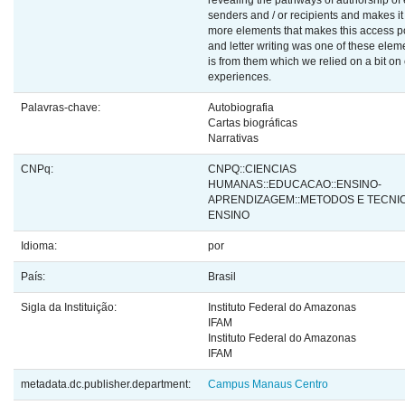
revealing the pathways of authorship of 
senders and / or recipients and makes i
more elements that makes this access p
and letter writing was one of these eleme
is from them which we relied on a bit on
experiences.
Palavras-chave:
Autobiografia
Cartas biográficas
Narrativas
CNPq:
CNPQ::CIENCIAS
HUMANAS::EDUCACAO::ENSINO-
APRENDIZAGEM::METODOS E TECNI
ENSINO
Idioma:
por
País:
Brasil
Sigla da Instituição:
Instituto Federal do Amazonas
IFAM
Instituto Federal do Amazonas
IFAM
metadata.dc.publisher.department:
Campus Manaus Centro