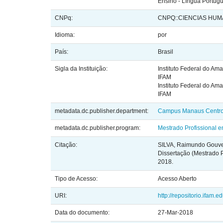
Ensino - Língua Portug
CNPq:
CNPQ::CIENCIAS HUM
Idioma:
por
País:
Brasil
Sigla da Instituição:
Instituto Federal do Am
IFAM
Instituto Federal do Am
IFAM
metadata.dc.publisher.department:
Campus Manaus Centr
metadata.dc.publisher.program:
Mestrado Profissional 
Citação:
SILVA, Raimundo Gouveia
Dissertação (Mestrado 
2018.
Tipo de Acesso:
Acesso Aberto
URI:
http://repositorio.ifam.
Data do documento:
27-Mar-2018