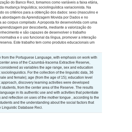
ização do Banco Reci, tomamos como variáveis a faixa etária,
a mudança linguística; sociolinguística variacionista. Na
ando os critérios para a obtenção dos dados: sexo (masculino e
se na abordagem da Aprendizagem Movida por Dados e no
ta ao corpus compilado. A proposta foi desenvolvida com uma
 aprendizagem por descoberta, mediante a valorização do
onhecimento e são capazes de desenvolver o trabalho
normativa e o uso funcional da língua, promover a interação
a reserva. Este trabalho tem como produtos educacionais um
ive from the Portuguese Language, with emphasis on work with
 center area of the Cazumbá-Iracema Extractive Reserve,
e considered as variables the age range, sex and education
sociolinguistics. For the collection of the linguistic data, 36
 (male and female); age (from the age of 15); education level
 approach, discovery learning activities were developed
 students, from the center area of the Reserve. The results
language in its authentic use and with activities that potentiate
 and reflection on uses of the mother tongue , according to the
tudents and the understanding about the social factors that
he Linguistic Database Reci.