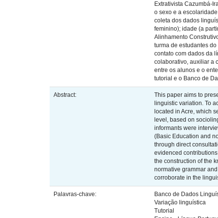
Extrativista Cazumbá-Ir
o sexo e a escolaridade
coleta dos dados linguís
feminino); idade (a pa
Alinhamento Construtivo
turma de estudantes do
contato com dados da l
colaborativo, auxiliar 
entre os alunos e o ent
tutorial e o Banco de Da
Abstract:
This paper aims to pres
linguistic variation. T
located in Acre, which s
level, based on socioling
informants were interview
(Basic Education and no
through direct consultat
evidenced contributions i
the construction of the 
normative grammar and t
corroborate in the lingu
Palavras-chave:
Banco de Dados Linguís
Variação linguística
Tutorial