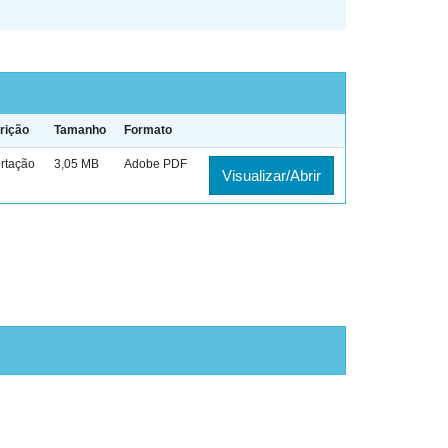
rição
Tamanho
Formato
rtação
3,05 MB
Adobe PDF
Visualizar/Abrir