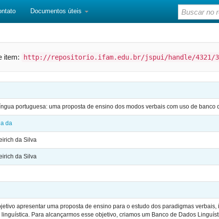
ontato
Documentos úteis
te item:
http://repositorio.ifam.edu.br/jspui/handle/4321/3
 língua portuguesa: uma proposta de ensino dos modos verbais com uso de banco d
ia da
irich da Silva
irich da Silva
bjetivo apresentar uma proposta de ensino para o estudo dos paradigmas verbais, 
 linguística. Para alcançarmos esse objetivo, criamos um Banco de Dados Linguís