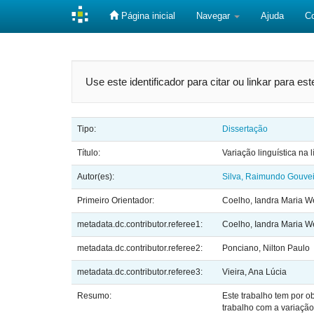
Página inicial
Navegar
Ajuda
C
Skip
navigation
Use este identificador para citar ou linkar para es
Tipo:
Dissertação
Título:
Variação linguística na
Autor(es):
Silva, Raimundo Gouve
Primeiro Orientador:
Coelho, Iandra Maria We
metadata.dc.contributor.referee1:
Coelho, Iandra Maria We
metadata.dc.contributor.referee2:
Ponciano, Nilton Paulo
metadata.dc.contributor.referee3:
Vieira, Ana Lúcia
Resumo:
Este trabalho tem por o
trabalho com a variação