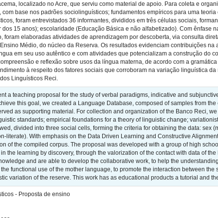
acema, localizado no Acre, que serviu como material de apoio. Para coleta e organ
, com base nos padrões sociolinguísticos; fundamentos empíricos para uma teoria d
ticos, foram entrevistados 36 informantes, divididos em três células sociais, form
rtir dos 15 anos); escolaridade (Educação Básica e não alfabetizado). Com ênfa
, foram elaboradas atividades de aprendizagem por descoberta, via consulta dire
 Ensino Médio, do núcleo da Reserva. Os resultados evidenciam contribuições na
íngua em seu uso autêntico e com atividades que potencializam a construção do c
a compreensão e reflexão sobre usos da língua materna, de acordo com a gramática 
endimento à respeito dos fatores sociais que corroboram na variação linguística d
dos Linguísticos Reci.
ent a teaching proposal for the study of verbal paradigms, indicative and subjunct
o achieve this goal, we created a Language Database, composed of samples from the
erved as supporting material. For collection and organization of the Banco Reci, w
uistic standards; empirical foundations for a theory of linguistic change; variationist 
ed, divided into three social cells, forming the criteria for obtaining the data: sex
n-literate). With emphasis on the Data Driven Learning and Constructive Alignment
ion of the compiled corpus. The proposal was developed with a group of high school
n the learning by discovery, through the valorization of the contact with data of the 
knowledge and are able to develop the collaborative work, to help the understanding
he functional use of the mother language, to promote the interaction between the s
istic variation of the reserve. This work has as educational products a tutorial and t
ticos - Proposta de ensino