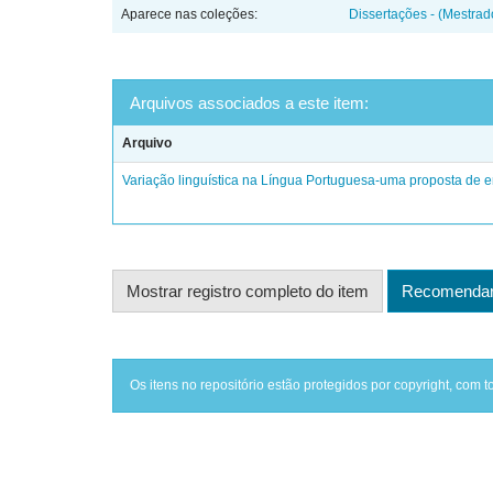
Aparece nas coleções:
Dissertações - (Mestra
Arquivos associados a este item:
Arquivo
Variação linguística na Língua Portuguesa-uma proposta de e
Mostrar registro completo do item
Recomendar 
Os itens no repositório estão protegidos por copyright, com t