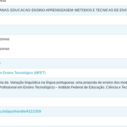
uesa
ANAS::EDUCACAO::ENSINO-APRENDIZAGEM::METODOS E TECNICAS DE ENS
azonas
azonas
o
em Ensino Tecnológico (MPET)
 da. Variação linguística na língua portuguesa: uma proposta de ensino dos mod
Profissional em Ensino Tecnológico) – Instituto Federal de Educação, Ciência e
edu.br/jspui/handle/4321/359