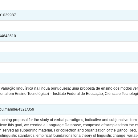
2991039987
2644643610
Variação linguística na língua portuguesa: uma proposta de ensino dos modos ver
sional em Ensino Tecnológico) – Instituto Federal de Educação, Ciência e Tecno
jspui/handle/4321/359
teaching proposal for the study of verbal paradigms, indicative and subjunctive f
 achieve this goal, we created a Language Database, composed of samples from the 
h served as supporting material. For collection and organization of the Banco Reci
inguistic standards; empirical foundations for a theory of linguistic change; variation