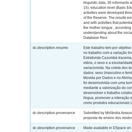
linguistic data, 36 informants 
15); education level (Basic E
activities were developed thro
of the Reserve. The results evi
and with activities that potent
the mother tongue , according 
understanding about the social 
Database Reci.
dc.description.resumo
Este trabalho tem por objetiv
no trabalho com a variação li
Extrativista Cazumbá-Iracema,
etária, o sexo e a escolarida
variacionista. Na coleta dos d
dados: sexo (masculino e fem
Movida por Dados e no Alinham
foi desenvolvida com uma tur
mediante a valorização do co
desenvolver o trabalho colabo
língua, promover a interação e
como produtos educacionais um
dc.description.provenance
Submitted by Mirlândia Amazo
proposta de ensino dos modo
dc.description.provenance
Made available in DSpace on 