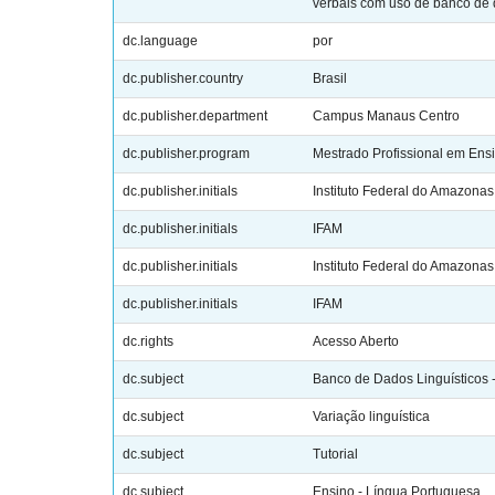
verbais com uso de banco de
dc.language
por
dc.publisher.country
Brasil
dc.publisher.department
Campus Manaus Centro
dc.publisher.program
Mestrado Profissional em Ens
dc.publisher.initials
Instituto Federal do Amazonas
dc.publisher.initials
IFAM
dc.publisher.initials
Instituto Federal do Amazonas
dc.publisher.initials
IFAM
dc.rights
Acesso Aberto
dc.subject
Banco de Dados Linguísticos 
dc.subject
Variação linguística
dc.subject
Tutorial
dc.subject
Ensino - Língua Portuguesa