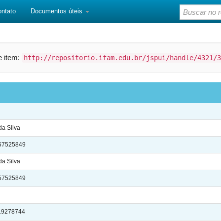
ontato
Documentos úteis
te item:
http://repositorio.ifam.edu.br/jspui/handle/4321/3
da Silva
9157525849
da Silva
9157525849
119278744