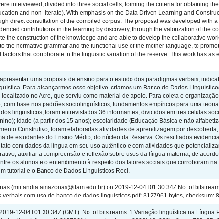
were interviewed, divided into three social cells, forming the criteria for obtaining t
ducation and non-literate). With emphasis on the Data Driven Learning and Constru
ugh direct consultation of the compiled corpus. The proposal was developed with a 
denced contributions in the learning by discovery, through the valorization of the co
iate the construction of the knowledge and are able to develop the collaborative wor
to the normative grammar and the functional use of the mother language, to promot
factors that corroborate in the linguistic variation of the reserve. This work has as 
o apresentar uma proposta de ensino para o estudo dos paradigmas verbais, indica
nguística. Para alcançarmos esse objetivo, criamos um Banco de Dados Linguístic
 localizado no Acre, que serviu como material de apoio. Para coleta e organizaçã
de, com base nos padrões sociolinguísticos; fundamentos empíricos para uma teoria 
ados linguísticos, foram entrevistados 36 informantes, divididos em três células soc
inino); idade (a partir dos 15 anos); escolaridade (Educação Básica e não alfab
ento Construtivo, foram elaboradas atividades de aprendizagem por descoberta, v
ma de estudantes do Ensino Médio, do núcleo da Reserva. Os resultados evidenci
ntato com dados da língua em seu uso autêntico e com atividades que potenciali
rativo, auxiliar a compreensão e reflexão sobre usos da língua materna, de acord
ntre os alunos e o entendimento à respeito dos fatores sociais que corroboram na v
 tutorial e o Banco de Dados Linguísticos Reci.
nas (mirlandia.amazonas@ifam.edu.br) on 2019-12-04T01:30:34Z No. of bitstreams
s verbais com uso de banco de dados linguísticos.pdf: 3127961 bytes, checks
2019-12-04T01:30:34Z (GMT). No. of bitstreams: 1 Variação linguística na Língu