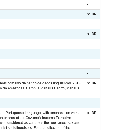
-
pt_BR
-
pt_BR
-
-
-
-
bais com uso de banco de dados linguísticos. 2018.
pt_BR
logia do Amazonas, Campus Manaus Centro, Manaus,
-
rom the Portuguese Language, with emphasis on work
pt_BR
center area of the Cazumbá-Iracema Extractive
, we considered as variables the age range, sex and
ist sociolinguistics. For the collection of the