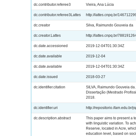
dc.contributor.referee3
Vieira, Ana Lúcia
dc.contributor.referee3Lattes
http://lattes.cnpq.br/146712
dc.creator
Silva, Raimundo Gouveia da
dc.creator.Lattes
http://lattes.cnpq.br/788191
dc.date.accessioned
2019-12-04T01:30:34Z
dc.date.available
2019-12-04
dc.date.available
2019-12-04T01:30:34Z
dc.date.issued
2018-03-27
dc.identifier.citation
SILVA, Raimundo Gouveia da. 
Dissertação (Mestrado Profis
2018.
dc.identifier.uri
http://repositorio.ifam.edu.br/
dc.description.abstract
This paper aims to present a 
with linguistic variation. To
Reserve, located in Acre, whic
education level, based on sociol