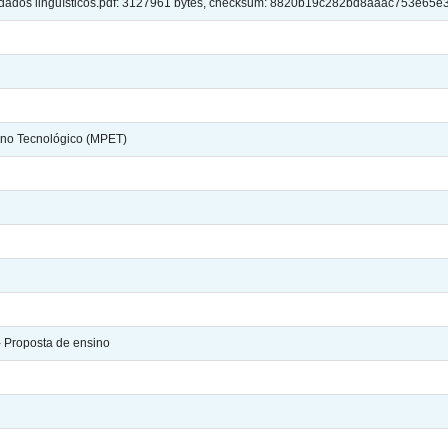
 dados linguísticos.pdf: 3127961 bytes, checksum: 8820b19c282bd8aaac753e65e3
ino Tecnológico (MPET)
- Proposta de ensino