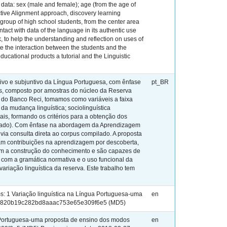
he data: sex (male and female); age (from the age of
ctive Alignment approach, discovery learning
group of high school students, from the center area
ntact with data of the language in its authentic use
k, to help the understanding and reflection on uses of
e the interaction between the students and the
educational products a tutorial and the Linguistic
tivo e subjuntivo da Língua Portuguesa, com ênfase
pt_BR
os, composto por amostras do núcleo da Reserva
o do Banco Reci, tomamos como variáveis a faixa
da mudança linguística; sociolinguística
iais, formando os critérios para a obtenção dos
etizado). Com ênfase na abordagem da Aprendizagem
ia consulta direta ao corpus compilado. A proposta
am contribuições na aprendizagem por descoberta,
zam a construção do conhecimento e são capazes de
o com a gramática normativa e o uso funcional da
ariação linguística da reserva. Este trabalho tem
: 1 Variação linguística na Língua Portuguesa-uma
en
um: 8820b19c282bd8aaac753e65e309f6e5 (MD5)
a Portuguesa-uma proposta de ensino dos modos
en