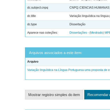
dc.subject.cnpq
CNPQ::CIENCIAS HUMANAS
dc.title
Variação linguística na língu
dc.type
Dissertação
Aparece nas coleções:
Dissertações - (Mestrado) MP
Arquivos associados a este item:
Arquivo
Variação linguística na Língua Portuguesa-uma proposta de e
Mostrar registro simples do item
Recomendar e