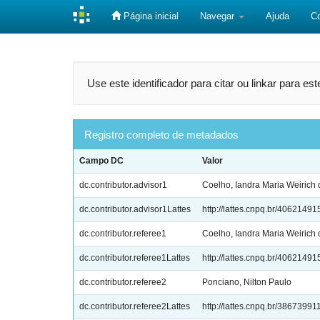
Página inicial
Navegar
Ajuda
C
Skip
navigation
Use este identificador para citar ou linkar para es
Registro completo de metadados
Campo DC
Valor
dc.contributor.advisor1
Coelho, Iandra Maria Weirich 
dc.contributor.advisor1Lattes
http://lattes.cnpq.br/406214
dc.contributor.referee1
Coelho, Iandra Maria Weirich 
dc.contributor.referee1Lattes
http://lattes.cnpq.br/406214
dc.contributor.referee2
Ponciano, Nilton Paulo
dc.contributor.referee2Lattes
http://lattes.cnpq.br/3867399