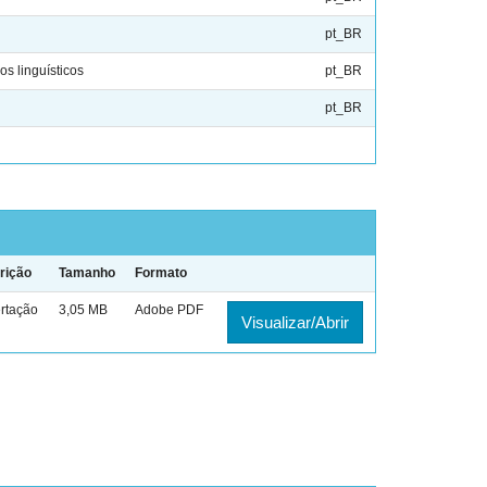
pt_BR
s linguísticos
pt_BR
pt_BR
rição
Tamanho
Formato
rtação
3,05 MB
Adobe PDF
Visualizar/Abrir