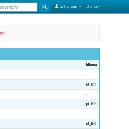
Entrar em:
Idioma
59
Idioma
-
pt_BR
-
pt_BR
-
pt_BR