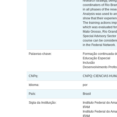
research strategy, bein
coordinators of Rio Bra
in all phases of the res
Analysis was used to ana
show that their experien
The training actions imp
which was evaluated for 
Mato Grosso, Rio Grande
Special Advisory Sector 
course can be considered
in the Federal Network.
Palavras-chave:
Formação continuada 
Educação Especial
Inclusão
Desenvolvimento Profis
CNPq:
CNPQ::CIENCIAS HUM
Idioma:
por
País:
Brasil
Sigla da Instituição:
Instituto Federal do Am
IFAM
Instituto Federal do Am
IFAM