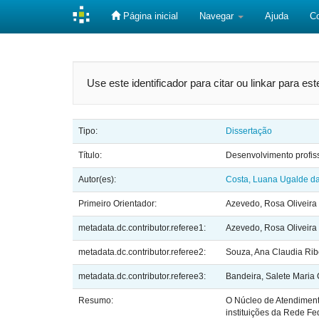
Página inicial
Navegar
Ajuda
C
Skip
navigation
Use este identificador para citar ou linkar para es
Tipo:
Dissertação
Título:
Desenvolvimento profis
Autor(es):
Costa, Luana Ugalde d
Primeiro Orientador:
Azevedo, Rosa Oliveira
metadata.dc.contributor.referee1:
Azevedo, Rosa Oliveira
metadata.dc.contributor.referee2:
Souza, Ana Claudia Rib
metadata.dc.contributor.referee3:
Bandeira, Salete Maria
Resumo:
O Núcleo de Atendiment
instituições da Rede Fe