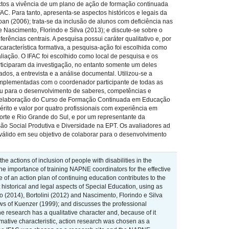
ctos a vivência de um plano de ação de formação continuada
AC. Para tanto, apresenta-se aspectos históricos e legais da
an (2006); trata-se da inclusão de alunos com deficiência nas
e Nascimento, Florindo e Silva (2013); e discute-se sobre o
rências centrais. A pesquisa possui caráter qualitativo e, por
 característica formativa, a pesquisa-ação foi escolhida como
liação. O IFAC foi escolhido como local de pesquisa e os
ticiparam da investigação, no entanto somente um deles
dos, a entrevista e a análise documental. Utilizou-se a
 implementadas com o coordenador participante de todas as
uiu para o desenvolvimento de saberes, competências e
a a elaboração do Curso de Formação Continuada em Educação
ito e valor por quatro profissionais com experiência em
orte e Rio Grande do Sul, e por um representante da
são Social Produtiva e Diversidade na EPT. Os avaliadores ad
válido em seu objetivo de colaborar para o desenvolvimento
 actions of inclusion of people with disabilities in the
the importance of training NAPNE coordinators for the effective
 of an action plan of continuing education contributes to the
 historical and legal aspects of Special Education, using as
(2014), Bortolini (2012) and Nascimento, Florindo e Silva
views of Kuenzer (1999); and discusses the professional
 research has a qualitative character and, because of it
rmative characteristic, action research was chosen as a