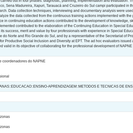
g carried out in four phases: diagnostic; planning; implementation and evaluation
nco, Sena Madureira, Xapuri, Tarauacá and Cruzeiro do Sul campi participated in th
earch. Data collection techniques, interviewing and documentary analysis were used
lyze the data collected from the continuous training actions implemented with the p
ce in continuing education actions contributed to the development of knowledge, skil
lemented contributed to the elaboration of the Continuing Education in Special Edu
its success, merit and value by four professionals with experience in Special Educati
 do Norte and Rio Grande do Sul, and by a representative of the Secretariat of Pr
for Productive Social Inclusion and Diversity at EPT. The ad hoc evaluators issued a 
 valid in its objective of collaborating for the professional development of NAPNE co
de coordenadores do NAPNE
sional
ANAS::EDUCACAO::ENSINO-APRENDIZAGEM::METODOS E TECNICAS DE ENS
azonas
azonas