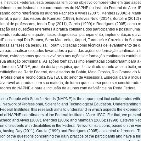
os Institutos Federais, esta pesquisa tem como objetivo compreender em que aspe
olvimento profissional de coordenadores do NAPNE do Instituto Federal do Acre -IF
izando como referência os autores Pacheco e Alves (2007), Mendes (2006) e Manto
eral, a partir das visões de Kuenzer (1999), Esteves Neto (2014), Bortolini (2012) 
ional de professores, tendo Day (2011), Garcia (1999) e Rodrigues (2005) como refe
ização das questões referentes à pratica cotidiana dos participantes e possuir uma
 sendo realizada em quatro fases: diagnóstica; planejamento; implementação e ava
 dos campi Rio Branco, Sena Madureira, Xapuri, Tarauacá e Cruzeiro do Sul par
 todas as fases da pesquisa. Foram utilizadas como técnicas de levantamento de da
iva para analisar os dados levantados a partir das ações de formação continuada
r disso, evidenciamos que sua vivência nas ações de formação continuada contrib
à sua atuação profissional. As ações formativas implementadas colaboraram par
ores do NAPNE, produto desta pesquisa, que foi avaliado quanto ao seu êxito, mér
stituições da Rede Federal, dos estados da Bahia, Mato Grosso, Rio Grande do N
Profissional e Tecnológica (SETEC), do setor de Assessoria Especial para a Inclu
avorável ao produto, em sua maioria, de forma que o curso pode ser considerado 
nadores do NAPNE e para a inclusão de alunos com deficiência na Rede Federal.
e to People with Specific Needs (NAPNE) is the department that collaborates with the
ral Network of Professional, Scientific and Technological Education. Understanding 
 Federal Institutes, this research aims to understand in which aspects the experience
 of NAPNE coordinators of the Federal Institute of Acre -IFAC. For that, we present
acheco and Alves (2007), Mendes (2006) and Mantoan (2006); (1999), Esteves Neto 
usion of students with disabilities in the Federal Network institutions, based on the 
, having Day (2011), Garcia (1999) and Rodrigues (2005) as central references. The
ion of the questions concerning the daily practice of the participants and have a fo