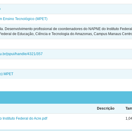
o
em Ensino Tecnológico (MPET)
. Desenvolvimento profissional de coordenadores do NAPNE do Instituto Federal 
to Federal de Educação, Ciência e Tecnologia do Amazonas, Campus Manaus Centr
edu.br/jspui/handle/4321/357
do) MPET
Descrição
Ta
Instituto Federal do Acre.pdf
1,0