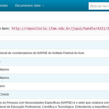
ontato
Documentos úteis
te item:
http://repositorio.ifam.edu.br/jspui/handle/4321/3
sional de coordenadores do NAPNE do Instituto Federal do Acre
a
 Marins
 Marins
eiro
 Chalub
o às Pessoas com Necessidades Específicas (NAPNE) é o setor que colabora com 
deral de Educação Profissional, Científica e Tecnológica. Entendendo a importâ