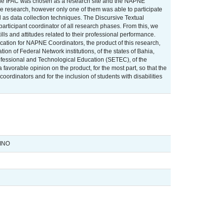
. The IFAC was chosen as a research site and the NAPNE
e research, however only one of them was able to participate
 as data collection techniques. The Discursive Textual
articipant coordinator of all research phases. From this, we
ls and attitudes related to their professional performance.
cation for NAPNE Coordinators, the product of this research,
on of Federal Network institutions, of the states of Bahia,
ofessional and Technological Education (SETEC), of the
favorable opinion on the product, for the most part, so that the
ordinators and for the inclusion of students with disabilities
INO