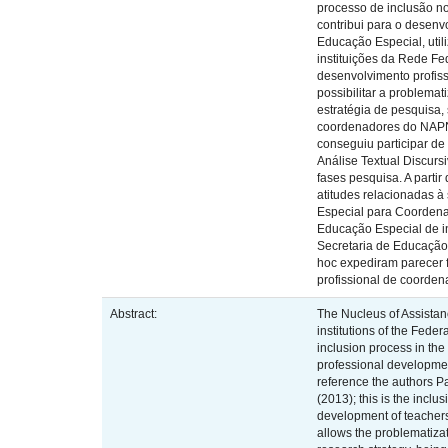
processo de inclusão n
contribui para o desenv
Educação Especial, util
instituições da Rede Fed
desenvolvimento profiss
possibilitar a problemat
estratégia de pesquisa,
coordenadores do NAPNE
conseguiu participar de
Análise Textual Discurs
fases pesquisa. A parti
atitudes relacionadas 
Especial para Coordenad
Educação Especial de in
Secretaria de Educação 
hoc expediram parecer f
profissional de coorde
Abstract:
The Nucleus of Assistanc
institutions of the Fede
inclusion process in the
professional development
reference the authors P
(2013); this is the incl
development of teachers
allows the problematizat