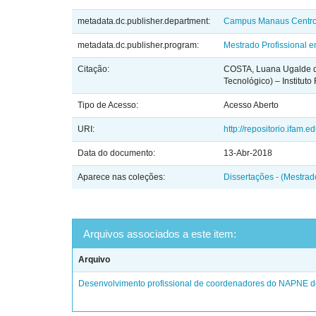
metadata.dc.publisher.department:
Campus Manaus Centr
metadata.dc.publisher.program:
Mestrado Profissional 
Citação:
COSTA, Luana Ugalde da
Tecnológico) – Institu
Tipo de Acesso:
Acesso Aberto
URI:
http://repositorio.ifam.
Data do documento:
13-Abr-2018
Aparece nas coleções:
Dissertações - (Mestra
Arquivos associados a este item:
Arquivo
Desenvolvimento profissional de coordenadores do NAPNE do 