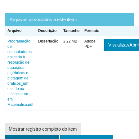
Arquivos associados a este item:
Arquivo
Descrição
Tamanho
Formato
Programação
Dissertação
2,22 MB
Adobe
Visualizar/Abrir
de
PDF
computadores
aplicada à
resolução de
equações
algébricas e
plotagem de
gráficos_um
estudo na
Licenciatura
em
Matemática.pdf
Mostrar registro completo do item