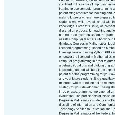
Education. However, few movements h
identified in the sense of improving initi
training to use computer programming a
potentiating resource for teaching and l
making future teachers more prepared t
students who will arrive at school with th
knowledge. Given this issue, we present 
dissertation proposal for teaching and l
named PBI (Research-Based Programmi
assists Computer teachers who work in 
Graduate Courses in Mathematics, teach
licensed programming. Based on Mathe
Investigations and using Python, PBI ai
empower the licensed in Mathematics t
computer programming in order to auto
algebraic equations and plotting of gra
knowledge gained will help them exploit
potential of the programming for your o
and your future students. It is a qualitati
research, which used the action researc
strategy for your development, being str
three phases: planning, implementation
evaluation. The participants of this stud
Degree in Mathematics students enrolled
discipline of Information and Communic
Technology Applied to Education, the Co
Degree in Mathematics of the Federal Ins