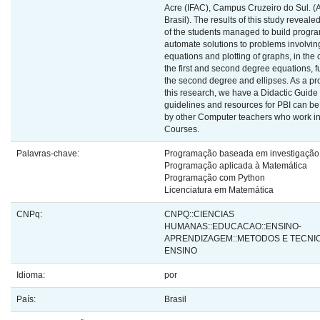
Acre (IFAC), Campus Cruzeiro do Sul. (
Brasil). The results of this study reveale
of the students managed to build progra
automate solutions to problems involvin
equations and plotting of graphs, in the 
the first and second degree equations, f
the second degree and ellipses. As a pr
this research, we have a Didactic Guide
guidelines and resources for PBI can be
by other Computer teachers who work i
Courses.
Palavras-chave:
Programação baseada em investigação
Programação aplicada à Matemática
Programação com Python
Licenciatura em Matemática
CNPq:
CNPQ::CIENCIAS
HUMANAS::EDUCACAO::ENSINO-
APRENDIZAGEM::METODOS E TECNI
ENSINO
Idioma:
por
País:
Brasil