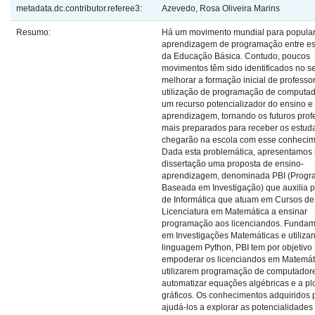
metadata.dc.contributor.referee3:
Azevedo, Rosa Oliveira Marins
Resumo:
Há um movimento mundial para popular
aprendizagem de programação entre es
da Educação Básica. Contudo, poucos
movimentos têm sido identificados no s
melhorar a formação inicial de professo
utilização de programação de computa
um recurso potencializador do ensino e
aprendizagem, tornando os futuros prof
mais preparados para receber os estud
chegarão na escola com esse conhecim
Dada esta problemática, apresentamos 
dissertação uma proposta de ensino-
aprendizagem, denominada PBI (Prog
Baseada em Investigação) que auxilia p
de Informática que atuam em Cursos de
Licenciatura em Matemática a ensinar
programação aos licenciandos. Funda
em Investigações Matemáticas e utiliza
linguagem Python, PBI tem por objetivo
empoderar os licenciandos em Matemát
utilizarem programação de computadore
automatizar equações algébricas e a p
gráficos. Os conhecimentos adquiridos
ajudá-los a explorar as potencialidades