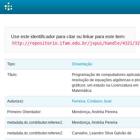
Skip
navigation
Use este identificador para citar ou linkar para este item:
http://repositorio.ifam.edu.br/jspui/handle/4321/32
Tipo:
Dissertação
Título:
Programação de computadores aplicad
resolução de equações algébricas e pl
gráficos: um estudo na Licenciatura em
Matemática
Autor(es):
Ferreira, Cristiano José
Primeiro Orientador:
Mendonça, Andréa Pereira
metadata.dc.contributor.referee1:
Mendonça, Andréa Pereira
metadata.dc.contributor.referee2:
Carvalho, Leandro Silva Galvão de