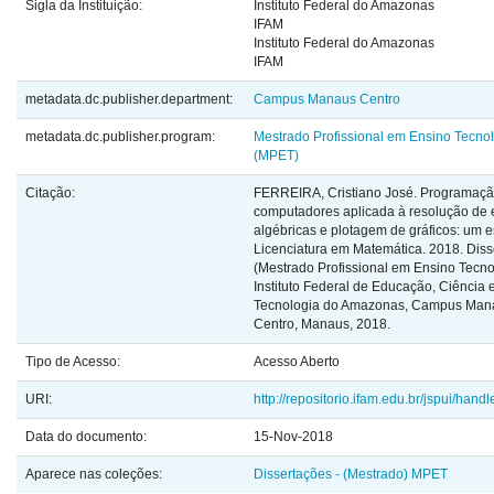
Sigla da Instituição:
Instituto Federal do Amazonas
IFAM
Instituto Federal do Amazonas
IFAM
metadata.dc.publisher.department:
Campus Manaus Centro
metadata.dc.publisher.program:
Mestrado Profissional em Ensino Tecno
(MPET)
Citação:
FERREIRA, Cristiano José. Programaçã
computadores aplicada à resolução de
algébricas e plotagem de gráficos: um 
Licenciatura em Matemática. 2018. Diss
(Mestrado Profissional em Ensino Tecno
Instituto Federal de Educação, Ciência 
Tecnologia do Amazonas, Campus Man
Centro, Manaus, 2018.
Tipo de Acesso:
Acesso Aberto
URI:
http://repositorio.ifam.edu.br/jspui/hand
Data do documento:
15-Nov-2018
Aparece nas coleções:
Dissertações - (Mestrado) MPET