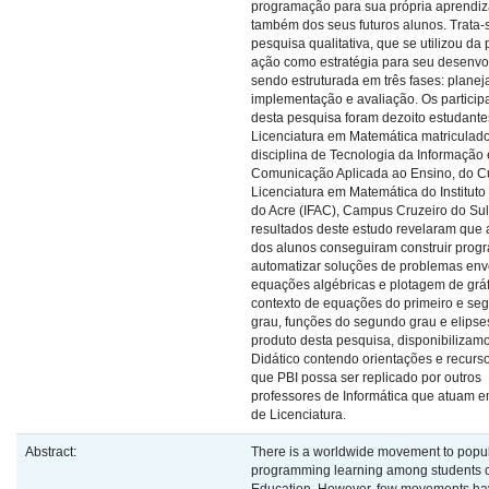
programação para sua própria aprendi
também dos seus futuros alunos. Trata
pesquisa qualitativa, que se utilizou da
ação como estratégia para seu desenvo
sendo estruturada em três fases: plane
implementação e avaliação. Os particip
desta pesquisa foram dezoito estudante
Licenciatura em Matemática matriculad
disciplina de Tecnologia da Informação 
Comunicação Aplicada ao Ensino, do C
Licenciatura em Matemática do Instituto
do Acre (IFAC), Campus Cruzeiro do Sul
resultados deste estudo revelaram que 
dos alunos conseguiram construir prog
automatizar soluções de problemas en
equações algébricas e plotagem de gráf
contexto de equações do primeiro e se
grau, funções do segundo grau e elips
produto desta pesquisa, disponibilizam
Didático contendo orientações e recurs
que PBI possa ser replicado por outros
professores de Informática que atuam 
de Licenciatura.
Abstract:
There is a worldwide movement to popu
programming learning among students o