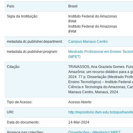
País:
Brasil
Sigla da Instituição:
Instituto Federal do Amazonas
IFAM
Instituto Federal do Amazonas
IFAM
metadata.dc.publisher.department:
Campus Manaus Centro
metadata.dc.publisher.program:
Mestrado Profissional em Ensino Tecno
(MPET)
Citação:
TRAVASSOS, Ana Graziela Gomes. Fun
Amazônia: um recurso didático para a 
2024. 77 p. Dissertação (Mestrado Prof
Ensino Tecnológico) – Instituto Federal
Ciência e Tecnologia do Amazonas, C
Manaus Centro, Manaus, 2024.
Tipo de Acesso:
Acesso Aberto
URI:
http://repositorio.ifam.edu.br/jspui/han
Data do documento:
14-Mar-2024
Aparece nas coleções:
Dissertações - (Mestrado) MPET