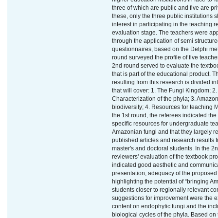
three of which are public and five are pri
these, only the three public institutions
interest in participating in the teaching 
evaluation stage. The teachers were a
through the application of semi structur
questionnaires, based on the Delphi me
round surveyed the profile of five teache
2nd round served to evaluate the textbo
that is part of the educational product. 
resulting from this research is divided int
that will cover: 1. The Fungi Kingdom; 2.
Characterization of the phyla; 3. Amazo
biodiversity; 4. Resources for teaching 
the 1st round, the referees indicated the 
specific resources for undergraduate te
Amazonian fungi and that they largely re
published articles and research results f
master's and doctoral students. In the 2
reviewers' evaluation of the textbook pr
indicated good aesthetic and communic
presentation, adequacy of the proposed 
highlighting the potential of “bringing 
students closer to regionally relevant c
suggestions for improvement were the e
content on endophytic fungi and the incl
biological cycles of the phyla. Based on