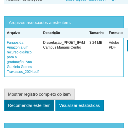
Arquivos associados a este item:
Arquivo
Descrição
Tamanho
Formato
Fungos da
Dissertação_PPGET_IFAM
3,24 MB
Adobe
Amazônia um
Campus Manaus Centro
PDF
recurso didático
para a
graduação_Ana
Graziela Gomes
Travassos_2024.pdf
Mostrar registro completo do item
Recomendar este item
Visualizar estatísticas