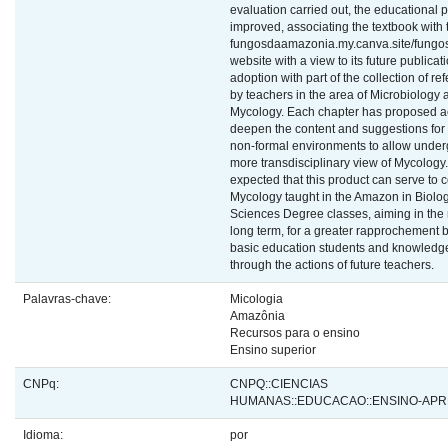
evaluation carried out, the educational 
improved, associating the textbook with 
fungosdaamazonia.my.canva.site/fung
website with a view to its future publicat
adoption with part of the collection of r
by teachers in the area of Microbiology 
Mycology. Each chapter has proposed act
deepen the content and suggestions for 
non-formal environments to allow under
more transdisciplinary view of Mycology. 
expected that this product can serve to 
Mycology taught in the Amazon in Biolog
Sciences Degree classes, aiming in th
long term, for a greater rapprochement
basic education students and knowledge
through the actions of future teachers.
Palavras-chave:
Micologia
Amazônia
Recursos para o ensino
Ensino superior
CNPq:
CNPQ::CIENCIAS
HUMANAS::EDUCACAO::ENSINO-AP
Idioma:
por