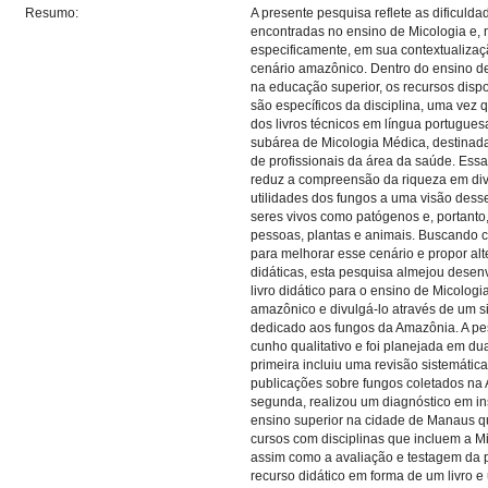
Resumo:
A presente pesquisa reflete as dificulda
encontradas no ensino de Micologia e, 
especificamente, em sua contextualizaç
cenário amazônico. Dentro do ensino d
na educação superior, os recursos disp
são específicos da disciplina, uma vez 
dos livros técnicos em língua portugues
subárea de Micologia Médica, destinad
de profissionais da área da saúde. Es
reduz a compreensão da riqueza em di
utilidades dos fungos a uma visão dess
seres vivos como patógenos e, portanto
pessoas, plantas e animais. Buscando c
para melhorar esse cenário e propor alt
didáticas, esta pesquisa almejou desen
livro didático para o ensino de Micologi
amazônico e divulgá-lo através de um si
dedicado aos fungos da Amazônia. A pe
cunho qualitativo e foi planejada em dua
primeira incluiu uma revisão sistemátic
publicações sobre fungos coletados na
segunda, realizou um diagnóstico em ins
ensino superior na cidade de Manaus 
cursos com disciplinas que incluem a Mi
assim como a avaliação e testagem da 
recurso didático em forma de um livro e 