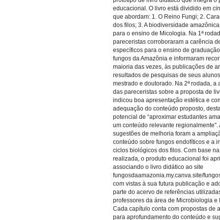
protótipo de livro didático que integra o
educacional. O livro está dividido em c
que abordam: 1. O Reino Fungi; 2. Cara
dos filos; 3. A biodiversidade amazônica
para o ensino de Micologia. Na 1ª rodad
pareceristas corroboraram a carência d
específicos para o ensino de graduação
fungos da Amazônia e informaram recorr
maioria das vezes, às publicações de ar
resultados de pesquisas de seus aluno
mestrado e doutorado. Na 2ª rodada, a 
das pareceristas sobre a proposta de liv
indicou boa apresentação estética e co
adequação do conteúdo proposto, dest
potencial de “aproximar estudantes am
um conteúdo relevante regionalmente”.
sugestões de melhoria foram a ampliaç
conteúdo sobre fungos endofíticos e a i
ciclos biológicos dos filos. Com base n
realizada, o produto educacional foi ap
associando o livro didático ao site
fungosdaamazonia.my.canva.site/fung
com vistas à sua futura publicação e a
parte do acervo de referências utilizada
professores da área de Microbiologia e 
Cada capítulo conta com propostas de a
para aprofundamento do conteúdo e su