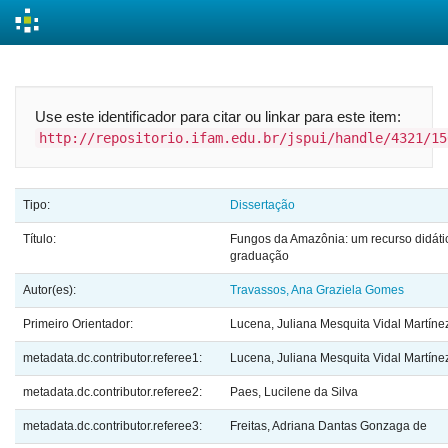
Skip
navigation
Use este identificador para citar ou linkar para este item:
http://repositorio.ifam.edu.br/jspui/handle/4321/15
Tipo:
Dissertação
Título:
Fungos da Amazônia: um recurso didáti
graduação
Autor(es):
Travassos, Ana Graziela Gomes
Primeiro Orientador:
Lucena, Juliana Mesquita Vidal Martíne
metadata.dc.contributor.referee1:
Lucena, Juliana Mesquita Vidal Martíne
metadata.dc.contributor.referee2:
Paes, Lucilene da Silva
metadata.dc.contributor.referee3:
Freitas, Adriana Dantas Gonzaga de