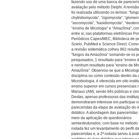
fazendo uso de uma banca de pareceris
avaliação pelo método Delphi. A revisão 
foi realizada utilizando os termos: “fungo
chytridiomycota”, “zigomycota”, “glomer
“ascomycota”, “basidiomycota”, “deuter
“ensino de Micologia” e “Amazônia”, c
entre si, nas plataformas eletrônicas Por
Periódicos Capes/MEC, Biblioteca de p
Scielo, PubMed e Science Direct. Como 
a revisão sistemática colheu 862 result
“fungos da Amazônia” somando-se os po
pesquisados, 1 resultado para “ensino 
e nenhum resultado para “ensino de Mi
Amazônia”. Observou-se que a Micolog
disciplina ou como conteúdo dentro da d
Microbiologia, é oferecida em oito instit
ensino superior em cursos presenciais 
Manaus (AM), sendo três públicas e cin
Destas, apenas professoras das institui
demonstraram interesse em participar 
pareceristas da etapa de avaliação do 
didático. A abordagem das pareceristas f
meio da aplicação de questionários
semiestruturados, com base no método D
rodada fez um levantamento do perfil d
pareceristas e, a 2ª rodada serviu à ava