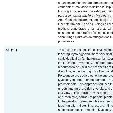
aulas em ambientes não formais para pe
estudantes uma visão mais transdiscipli
Micologia. Espera-se que este produto p
para a contextualização da Micologia e
Amazônia, especialmente nos cursos d
Licenciatura em Ciências Biológicas, vi
médio e longo prazo, uma maior aproxi
os alunos da educação básica e os co
sobre fungos, através da atuação dos fu
professores.
Abstract:
This research reflects the difficulties en
teaching Mycology and, more specifically,
contextualization for the Amazonian scen
the teaching of Mycology in higher educa
resources to be used are not specific to 
discipline, since the majority of technica
Portuguese are dedicated to the sub-are
Mycology, intended for the training of he
professionals. This approach reduces t
understanding of the rich diversity and u
to a view of this group of living beings 
and, therefore, harmful to people, plant
In the quest to understand this scenari
teaching alternatives, this research aim
a technical book for teaching Mycology i