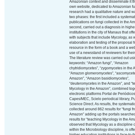
Amazonian context and disseminate it th
own website, dedicated to Amazonian fu
research had a qualitative nature and w
two phases: the first included a systemat
publications on fungi collected in the A
second, carried out a diagnosis in high
institutions in the city of Manaus that off
with subjects that include Mycology, as w
elaboration and testing of the proposal f
resource in the form of a book and a we
use of a newsstand of reviewers for their
The literature review was carried out us
keywords: “Amazon fungi”, “Amazon
chytridiomycetes”, “zygomycetes in the
“Amazon glomeromycetes”, “ascomycete
Amazon”, “Amazon basidiomycetes”,
“deuteromycetes in the Amazon”, and “t
Mycology in the Amazon”, combined toge
electronic platforms Portal de Periódico
Capes/MEC, Scielo periodical library, 
Science Direct. As results, the systemati
collected around 862 results for “fungi f
Amazon” adding up the portals searche
results for “teaching Mycology in the Am
observed that Mycology as a discipline o
within the Microbiology discipline, is off
higher education institutions in face-to-