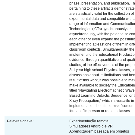
phase, presentation, and publication. Th
pertaining to these artifacts demonstrate
are statistically valid for the collection of
experimental data and compatible with 
range of Information and Communicatio
Technologies (ICTs) synchronously or
asynchronously, with the potential to c
each other or even expand the possibilit
implementing at least one of them in diff
classroom contexts. Simultaneously, the 
implementing the Educational Product p
evidence, through quantitative and quali
studies, of the effectiveness of the propo
3rd-year high school Physics classes, as
discussions about its limitations and ben
result of this work, it was possible to ma
make available to society the Education
titled "Navigating Electromagnetic Waves
Based Learning Didactic Sequence for t
X-ray Propagation," which is versatile in
implementation, both in terms of content
format of in-person or remote classes.
Palavras-chave:
Experimentação remota
Simuladores Android e VR
Aprendizagem baseada em projetos