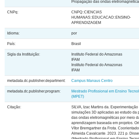
Propagação das ondas eletromagnética
CNPq:
CNPQ::CIENCIAS
HUMANAS::EDUCACAO::ENSINO-
APRENDIZAGEM
Idioma:
por
País:
Brasil
Sigla da Instituição:
Instituto Federal do Amazonas
IFAM
Instituto Federal do Amazonas
IFAM
metadata.dc.publisher.department:
Campus Manaus Centro
metadata.dc.publisher.program:
Mestrado Profissional em Ensino Tecno
(MPET)
Citação:
SILVA, Izac Martins da. Experimentação
simulações 3D aplicadas ao estudo da
das ondas eletromagnéticas por meio d
aprendizagem baseada em projetos. Ori
Vítor Bremgartner da Frota. Coorientado
Almeida Cavalcante. 2023. 221 p. Disse
(Mestrado Profissional em Ensino Tecno