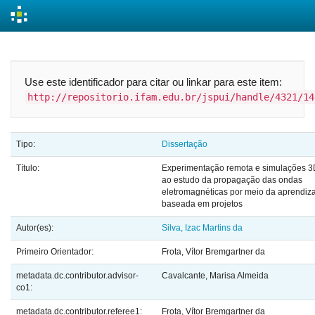
Skip
navigation
Use este identificador para citar ou linkar para este item:
http://repositorio.ifam.edu.br/jspui/handle/4321/14
Tipo:
Dissertação
Título:
Experimentação remota e simulações 3
ao estudo da propagação das ondas
eletromagnéticas por meio da aprendi
baseada em projetos
Autor(es):
Silva, Izac Martins da
Primeiro Orientador:
Frota, Vítor Bremgartner da
metadata.dc.contributor.advisor-
Cavalcante, Marisa Almeida
co1:
metadata.dc.contributor.referee1:
Frota, Vítor Bremgartner da