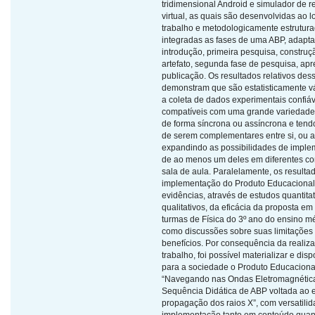
tridimensional Android e simulador de r
virtual, as quais são desenvolvidas ao 
trabalho e metodologicamente estrutur
integradas as fases de uma ABP, adapt
introdução, primeira pesquisa, construç
artefato, segunda fase de pesquisa, ap
publicação. Os resultados relativos dess
demonstram que são estatisticamente vá
a coleta de dados experimentais confiáv
compatíveis com uma grande variedade
de forma síncrona ou assíncrona e tend
de serem complementares entre si, ou 
expandindo as possibilidades de impl
de ao menos um deles em diferentes co
sala de aula. Paralelamente, os resulta
implementação do Produto Educaciona
evidências, através de estudos quantitat
qualitativos, da eficácia da proposta em
turmas de Física do 3º ano do ensino m
como discussões sobre suas limitações
benefícios. Por consequência da realiz
trabalho, foi possível materializar e disp
para a sociedade o Produto Educacional
“Navegando nas Ondas Eletromagnétic
Sequência Didática de ABP voltada ao 
propagação dos raios X”, com versatili