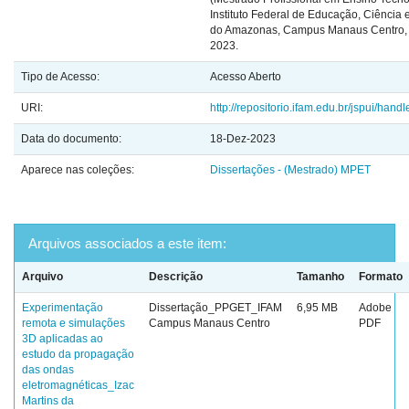
Instituto Federal de Educação, Ciência 
do Amazonas, Campus Manaus Centro,
2023.
Tipo de Acesso:
Acesso Aberto
URI:
http://repositorio.ifam.edu.br/jspui/han
Data do documento:
18-Dez-2023
Aparece nas coleções:
Dissertações - (Mestrado) MPET
Arquivos associados a este item:
Arquivo
Descrição
Tamanho
Formato
Experimentação
Dissertação_PPGET_IFAM
6,95 MB
Adobe
remota e simulações
Campus Manaus Centro
PDF
3D aplicadas ao
estudo da propagação
das ondas
eletromagnéticas_Izac
Martins da