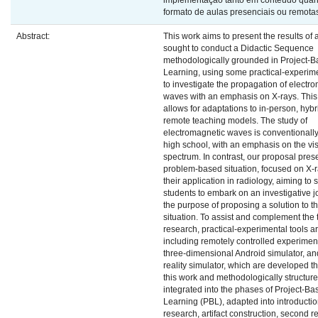
implementação tanto em conteúdo qua
formato de aulas presenciais ou remota
Abstract:
This work aims to present the results of a
sought to conduct a Didactic Sequence
methodologically grounded in Project-
Learning, using some practical-experime
to investigate the propagation of electr
waves with an emphasis on X-rays. This
allows for adaptations to in-person, hybr
remote teaching models. The study of
electromagnetic waves is conventionally
high school, with an emphasis on the visi
spectrum. In contrast, our proposal pres
problem-based situation, focused on X-
their application in radiology, aiming to 
students to embark on an investigative j
the purpose of proposing a solution to t
situation. To assist and complement the 
research, practical-experimental tools a
including remotely controlled experiment
three-dimensional Android simulator, and
reality simulator, which are developed t
this work and methodologically structur
integrated into the phases of Project-Ba
Learning (PBL), adapted into introduction,
research, artifact construction, second 