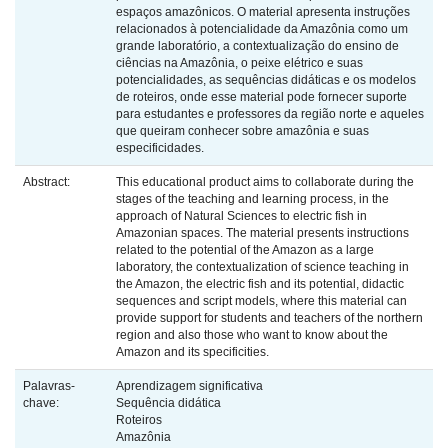
espaços amazônicos. O material apresenta instruções
relacionados à potencialidade da Amazônia como um
grande laboratório, a contextualização do ensino de
ciências na Amazônia, o peixe elétrico e suas
potencialidades, as sequências didáticas e os modelos
de roteiros, onde esse material pode fornecer suporte
para estudantes e professores da região norte e aqueles
que queiram conhecer sobre amazônia e suas
especificidades.
Abstract:
This educational product aims to collaborate during the
stages of the teaching and learning process, in the
approach of Natural Sciences to electric fish in
Amazonian spaces. The material presents instructions
related to the potential of the Amazon as a large
laboratory, the contextualization of science teaching in
the Amazon, the electric fish and its potential, didactic
sequences and script models, where this material can
provide support for students and teachers of the northern
region and also those who want to know about the
Amazon and its specificities.
Palavras-
Aprendizagem significativa
chave:
Sequência didática
Roteiros
Amazônia