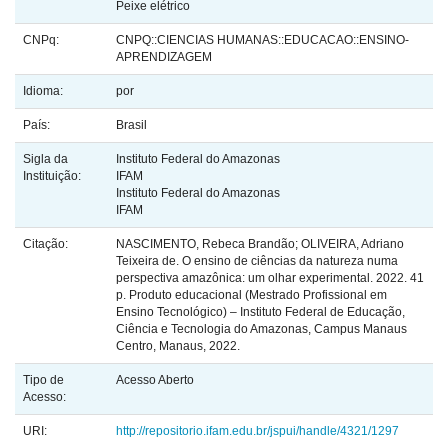
Peixe elétrico
CNPq:
CNPQ::CIENCIAS HUMANAS::EDUCACAO::ENSINO-
APRENDIZAGEM
Idioma:
por
País:
Brasil
Sigla da
Instituto Federal do Amazonas
Instituição:
IFAM
Instituto Federal do Amazonas
IFAM
Citação:
NASCIMENTO, Rebeca Brandão; OLIVEIRA, Adriano
Teixeira de. O ensino de ciências da natureza numa
perspectiva amazônica: um olhar experimental. 2022. 41
p. Produto educacional (Mestrado Profissional em
Ensino Tecnológico) – Instituto Federal de Educação,
Ciência e Tecnologia do Amazonas, Campus Manaus
Centro, Manaus, 2022.
Tipo de
Acesso Aberto
Acesso:
URI:
http://repositorio.ifam.edu.br/jspui/handle/4321/1297