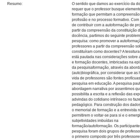
Resumo:
O sentido que damos ao exercício da d
requer que o professor busque element
formação que permitam a compreensão 
profissão e no processo formativo. Com 
de contribuir com a autoformação de pr
partir da compreensão da constituição 
docência, partimos do seguinte proble
pesquisa: como promover a autoformaç
professores a partir da compreensão s
constituíram como docentes? A tessitura
está pautada nas considerações sobre 
e formação docentes, imbricadas na ep
da pesquisaformação, através da abor
(auto)biográfica, por considerar que as 
vida de professores são fontes profícua
pesquisa em educação. A pesquisa pau
abordagem narrativa por assentimos qu
possibilita a escrita e a reflexão das ex
advindas do cotidiano intrínseco no faze
pedagógico. Para construção dos dados,
o memorial de formação e a entrevista na
permitirem o voltar-se para si e o emerg
subjetividades imbuídas na
formação/autoformação. Os participante
pesquisa foram dois grupos de professo
o primeiro composto por três professor