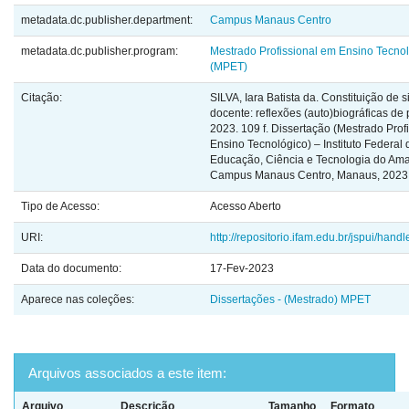
metadata.dc.publisher.department:
Campus Manaus Centro
metadata.dc.publisher.program:
Mestrado Profissional em Ensino Tecno
(MPET)
Citação:
SILVA, Iara Batista da. Constituição de 
docente: reflexões (auto)biográficas de 
2023. 109 f. Dissertação (Mestrado Prof
Ensino Tecnológico) – Instituto Federal 
Educação, Ciência e Tecnologia do Am
Campus Manaus Centro, Manaus, 2023
Tipo de Acesso:
Acesso Aberto
URI:
http://repositorio.ifam.edu.br/jspui/han
Data do documento:
17-Fev-2023
Aparece nas coleções:
Dissertações - (Mestrado) MPET
Arquivos associados a este item:
Arquivo
Descrição
Tamanho
Formato