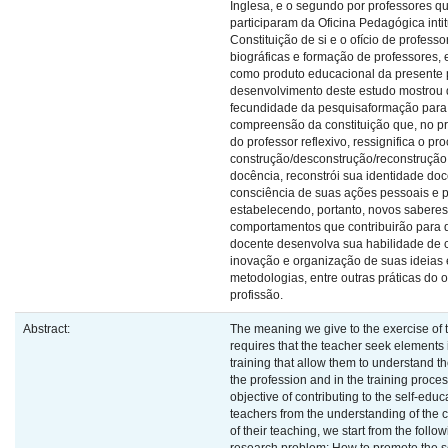
Inglesa, e o segundo por professores q
participaram da Oficina Pedagógica inti
Constituição de si e o ofício de professo
biográficas e formação de professores,
como produto educacional da presente 
desenvolvimento deste estudo mostrou 
fecundidade da pesquisaformação para
compreensão da constituição que, no p
do professor reflexivo, ressignifica o pr
construção/desconstrução/reconstrução
docência, reconstrói sua identidade do
consciência de suas ações pessoais e p
estabelecendo, portanto, novos saberes
comportamentos que contribuirão para 
docente desenvolva sua habilidade de c
inovação e organização de suas ideias 
metodologias, entre outras práticas do o
profissão.
Abstract:
The meaning we give to the exercise of 
requires that the teacher seek elements i
training that allow them to understand t
the profession and in the training proces
objective of contributing to the self-educ
teachers from the understanding of the c
of their teaching, we start from the follo