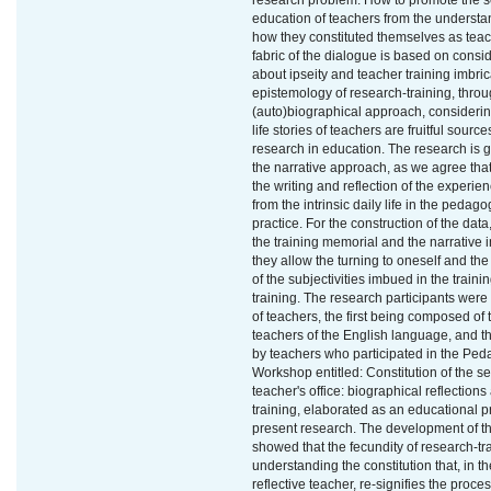
research problem: How to promote the se
education of teachers from the understa
how they constituted themselves as tea
fabric of the dialogue is based on consi
about ipseity and teacher training imbric
epistemology of research-training, throu
(auto)biographical approach, considerin
life stories of teachers are fruitful source
research in education. The research is 
the narrative approach, as we agree that
the writing and reflection of the experie
from the intrinsic daily life in the pedago
practice. For the construction of the dat
the training memorial and the narrative i
they allow the turning to oneself and t
of the subjectivities imbued in the trainin
training. The research participants wer
of teachers, the first being composed of 
teachers of the English language, and 
by teachers who participated in the Ped
Workshop entitled: Constitution of the se
teacher's office: biographical reflection
training, elaborated as an educational p
present research. The development of th
showed that the fecundity of research-tra
understanding the constitution that, in th
reflective teacher, re-signifies the proces