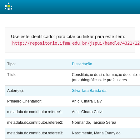
Skip
navigation
Use este identificador para citar ou linkar para este item:
http://repositorio.ifam.edu.br/jspui/handle/4321/12
Tipo:
Dissertação
Título:
Constituição de si e formação docente: 
(auto)biográficas de professores
Autor(es):
Silva, Iara Batista da
Primeiro Orientador:
Anic, Cinara Calvi
metadata.dc.contributor.referee1:
Anic, Cinara Calvi
metadata.dc.contributor.referee2:
Normando, Tarcísio Serpa
metadata.dc.contributor.referee3:
Nascimento, Maria Evany do