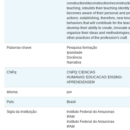
construction/deconstruction/reconstructi
teaching, rebuilds their teaching identit
becomes aware of their personal and pr
actions. establishing, therefore, new k
behaviors that will contribute for the tea
develop their ability to create, innovate 
organize their ideas and methodologie
other practices of the profession's craft.
Palavras-chave:
Pesquisa formação
Ipseidade
Docência
Narrativa
CNPq:
CNPQ::CIENCIAS
HUMANAS::EDUCACAO::ENSINO-
APRENDIZAGEM
Idioma:
por
País:
Brasil
Sigla da Instituição:
Instituto Federal do Amazonas
IFAM
Instituto Federal do Amazonas
IFAM