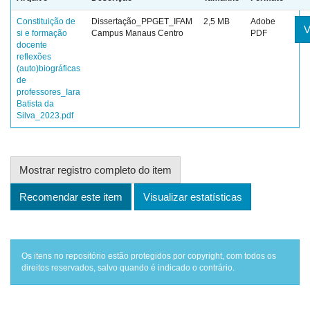
Constituição de
Dissertação_PPGET_IFAM
2,5 MB
Adobe
V
si e formação
Campus Manaus Centro
PDF
docente
reflexões
(auto)biográficas
de
professores_Iara
Batista da
Silva_2023.pdf
Mostrar registro completo do item
Recomendar este item
Visualizar estatísticas
Os itens no repositório estão protegidos por copyright, com todos os
direitos reservados, salvo quando é indicado o contrário.