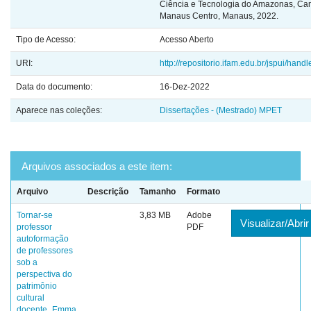
Ciência e Tecnologia do Amazonas, C
Manaus Centro, Manaus, 2022.
Tipo de Acesso:
Acesso Aberto
URI:
http://repositorio.ifam.edu.br/jspui/han
Data do documento:
16-Dez-2022
Aparece nas coleções:
Dissertações - (Mestrado) MPET
Arquivos associados a este item:
Arquivo
Descrição
Tamanho
Formato
Tornar-se
3,83 MB
Adobe
Visualizar/Abrir
professor
PDF
autoformação
de professores
sob a
perspectiva do
patrimônio
cultural
docente_Emma