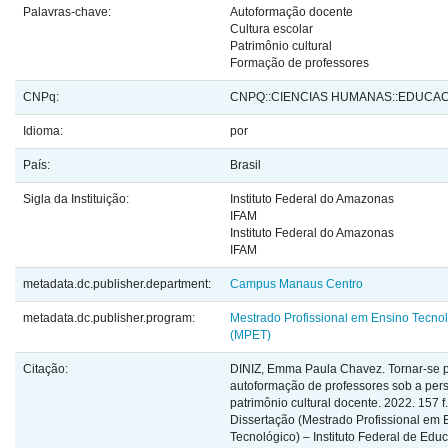
Palavras-chave:
Autoformação docente
Cultura escolar
Patrimônio cultural
Formação de professores
CNPq:
CNPQ::CIENCIAS HUMANAS::EDUCA
Idioma:
por
País:
Brasil
Sigla da Instituição:
Instituto Federal do Amazonas
IFAM
Instituto Federal do Amazonas
IFAM
metadata.dc.publisher.department:
Campus Manaus Centro
metadata.dc.publisher.program:
Mestrado Profissional em Ensino Tecno
(MPET)
Citação:
DINIZ, Emma Paula Chavez. Tornar-se p
autoformação de professores sob a pers
patrimônio cultural docente. 2022. 157 f.
Dissertação (Mestrado Profissional em 
Tecnológico) – Instituto Federal de Edu