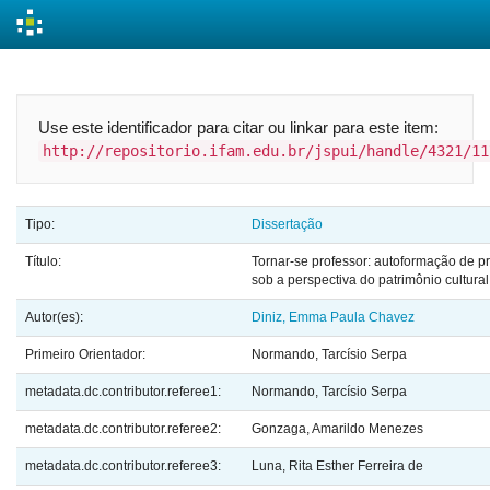
Skip
navigation
Use este identificador para citar ou linkar para este item:
http://repositorio.ifam.edu.br/jspui/handle/4321/11
Tipo:
Dissertação
Título:
Tornar-se professor: autoformação de p
sob a perspectiva do patrimônio cultura
Autor(es):
Diniz, Emma Paula Chavez
Primeiro Orientador:
Normando, Tarcísio Serpa
metadata.dc.contributor.referee1:
Normando, Tarcísio Serpa
metadata.dc.contributor.referee2:
Gonzaga, Amarildo Menezes
metadata.dc.contributor.referee3:
Luna, Rita Esther Ferreira de