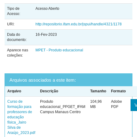
Tipo de
Acesso Aberto
Acesso:
URI:
http://repositorio.ifam.edu.br/jspui/handle/4321/1178
Data do
16-Fev-2023
documento:
Aparece nas
MPET - Produto educacional
coleções:
Arquivos associados a este item:
Arquivo
Descrição
Tamanho
Formato
Curso de
Produto
104,96
Adobe
V
formação para
educacional_PPGET_IFAM
MB
PDF
professores de
Campus Manaus Centro
educação
física_Jairo
Silva de
Araújo_2023.pdf