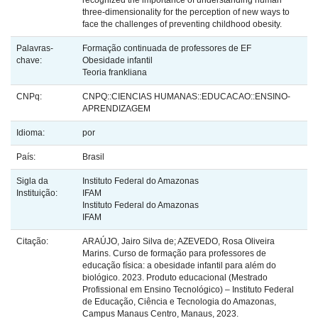
recognized the importance of understanding human
three-dimensionality for the perception of new ways to
face the challenges of preventing childhood obesity.
Palavras-
Formação continuada de professores de EF
chave:
Obesidade infantil
Teoria frankliana
CNPq:
CNPQ::CIENCIAS HUMANAS::EDUCACAO::ENSINO-
APRENDIZAGEM
Idioma:
por
País:
Brasil
Sigla da
Instituto Federal do Amazonas
Instituição:
IFAM
Instituto Federal do Amazonas
IFAM
Citação:
ARAÚJO, Jairo Silva de; AZEVEDO, Rosa Oliveira
Marins. Curso de formação para professores de
educação física: a obesidade infantil para além do
biológico. 2023. Produto educacional (Mestrado
Profissional em Ensino Tecnológico) – Instituto Federal
de Educação, Ciência e Tecnologia do Amazonas,
Campus Manaus Centro, Manaus, 2023.