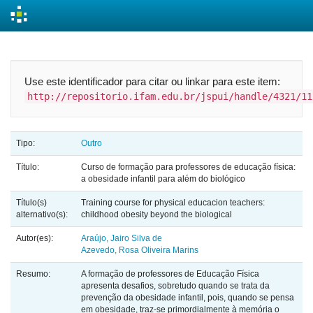
Skip
navigation
Use este identificador para citar ou linkar para este item:
http://repositorio.ifam.edu.br/jspui/handle/4321/11
Tipo:
Outro
Título:
Curso de formação para professores de educação física:
a obesidade infantil para além do biológico
Título(s)
Training course for physical educacion teachers:
alternativo(s):
childhood obesity beyond the biological
Autor(es):
Araújo, Jairo Silva de
Azevedo, Rosa Oliveira Marins
Resumo:
A formação de professores de Educação Física
apresenta desafios, sobretudo quando se trata da
prevenção da obesidade infantil, pois, quando se pensa
em obesidade, traz-se primordialmente à memória o