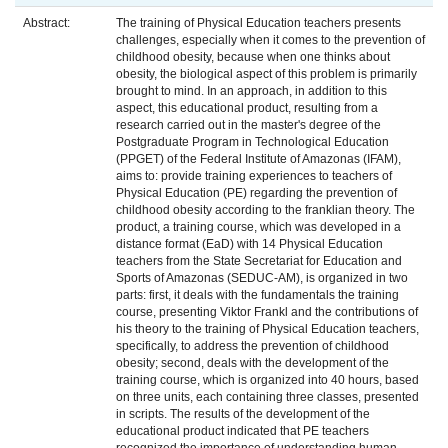
Abstract:
The training of Physical Education teachers presents
challenges, especially when it comes to the prevention of
childhood obesity, because when one thinks about
obesity, the biological aspect of this problem is primarily
brought to mind. In an approach, in addition to this
aspect, this educational product, resulting from a
research carried out in the master's degree of the
Postgraduate Program in Technological Education
(PPGET) of the Federal Institute of Amazonas (IFAM),
aims to: provide training experiences to teachers of
Physical Education (PE) regarding the prevention of
childhood obesity according to the franklian theory. The
product, a training course, which was developed in a
distance format (EaD) with 14 Physical Education
teachers from the State Secretariat for Education and
Sports of Amazonas (SEDUC-AM), is organized in two
parts: first, it deals with the fundamentals the training
course, presenting Viktor Frankl and the contributions of
his theory to the training of Physical Education teachers,
specifically, to address the prevention of childhood
obesity; second, deals with the development of the
training course, which is organized into 40 hours, based
on three units, each containing three classes, presented
in scripts. The results of the development of the
educational product indicated that PE teachers