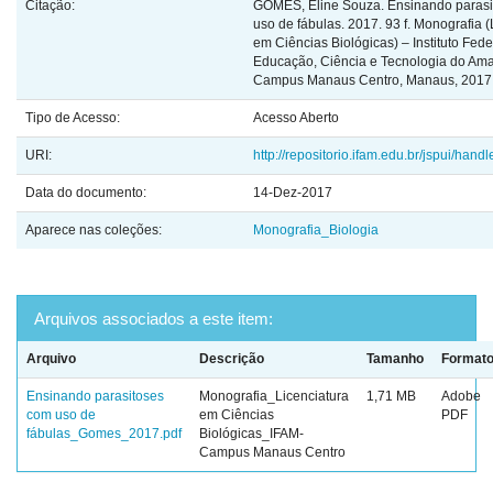
Citação:
GOMES, Eline Souza. Ensinando paras
uso de fábulas. 2017. 93 f. Monografia (
em Ciências Biológicas) – Instituto Fede
Educação, Ciência e Tecnologia do Am
Campus Manaus Centro, Manaus, 2017
Tipo de Acesso:
Acesso Aberto
URI:
http://repositorio.ifam.edu.br/jspui/han
Data do documento:
14-Dez-2017
Aparece nas coleções:
Monografia_Biologia
Arquivos associados a este item:
Arquivo
Descrição
Tamanho
Format
Ensinando parasitoses
Monografia_Licenciatura
1,71 MB
Adobe
com uso de
em Ciências
PDF
fábulas_Gomes_2017.pdf
Biológicas_IFAM-
Campus Manaus Centro