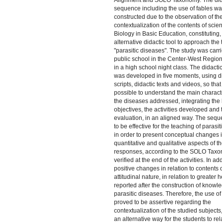
Alignment and SOLO Taxonomy. The did
sequence including the use of fables w
constructed due to the observation of the
contextualization of the contents of sci
Biology in Basic Education, constituting,
alternative didactic tool to approach th
"parasitic diseases". The study was carri
public school in the Center-West Regio
in a high school night class. The didact
was developed in five moments, using d
scripts, didactic texts and videos, so that
possible to understand the main characte
the diseases addressed, integrating the
objectives, the activities developed and 
evaluation, in an aligned way. The seq
to be effective for the teaching of parasi
in order to present conceptual changes i
quantitative and qualitative aspects of t
responses, according to the SOLO Taxo
verified at the end of the activities. In add
positive changes in relation to contents 
attitudinal nature, in relation to greater 
reported after the construction of knowl
parasitic diseases. Therefore, the use of
proved to be assertive regarding the
contextualization of the studied subjects
an alternative way for the students to rel