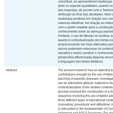
conceitual, ao apresentarem mudanças 
tanto no aspecto quantitativo, quanto no 
das respostas, de acordo com a Taxon
verificado ao final das atividades. Além 
mudanças positivas em relação aos co
natureza atitudinal, em relação ao maio
com a saúde relatado após a construçã
conhecimento sobre as doenças parasit
Portanto, o uso de fábulas se mostrou a
quanto à contextualização dos temas e
proporcionando um meio alternativo pa
alunos pudessem relacionar os conteúd
narrativa e assim construir o conhecim
perspectiva diferenciada daquela vinc
à linguagem dos textos didáticos.
Abstract:
The present research has as objective to
contributions brought by the use of fable
teaching of parasitic diseases, investigat
use as alternative didactic material to fa
contextualization of the studied contents
process involved the construction of a di
sequence involving the use of fables ad
three different types of educational conte
conceptual, procedural and attitudinal, in
is articulated in the fundamentals of Con