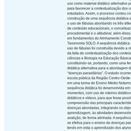
uso como material didático alternativo p
para favorecer a contextualização dos 
estudados. Assim, o processo contou c
construção de uma sequência didática
o uso de fábulas abordando os três dife
de conteúdo educacionais, o conceitual,
procedimental e o atitudinal, além disso,
em fundamentos do Alinhamento Constr
Taxonomia SOLO. A sequência didática 
uso de fábulas foi construída devido a 
da falta de contextualização dos conte
ciências e Biologia na Educação Básica
constituindo-se, portando, como uma fe
didática alternativa para a abordagem 
“doenças parasitárias”. O estudo ocorr
escola pública da Região Centro-Oeste
em uma turma de Ensino Médio Noturno
sequência didática foi desenvolvida em
momentos, com uso de roteiros didáticos
didáticos e vídeos, para que fosse possí
compreensão das principais característ
doenças abordadas, integrando os obje
aprendizagem, às atividades desenvolv
avalição, de forma alinhada. A sequênc
se efetiva para o ensino de doenças par
tendo em vista o aprendizado dos aluno