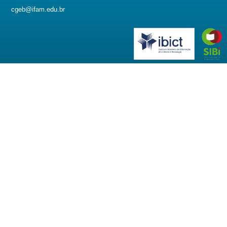
cgeb@ifam.edu.br