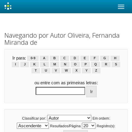
Skip
navigation
Navegando por Autor Oliveira, Fernanda
Miranda de
Ir para:
0-9
A
B
C
D
E
F
G
H
I
J
K
L
M
N
O
P
Q
R
S
T
U
V
W
X
Y
Z
ou entre com as primeiras letras:
Classificar por:
Em ordem:
Resultados/Página
Registro(s):