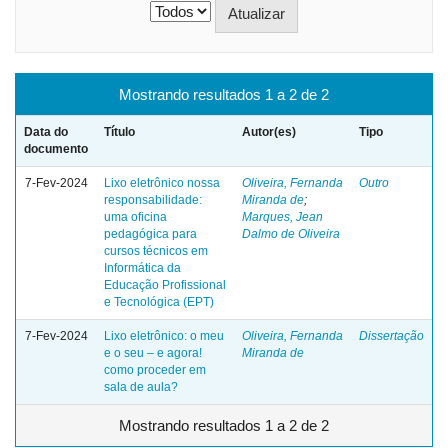
Mostrando resultados 1 a 2 de 2
Data do
Título
Autor(es)
Tipo
documento
7-Fev-2024
Lixo eletrônico nossa
Oliveira, Fernanda
Outro
responsabilidade:
Miranda de
;
uma oficina
Marques, Jean
pedagógica para
Dalmo de Oliveira
cursos técnicos em
Informática da
Educação Profissional
e Tecnológica (EPT)
7-Fev-2024
Lixo eletrônico: o meu
Oliveira, Fernanda
Dissertação
e o seu – e agora!
Miranda de
como proceder em
sala de aula?
Mostrando resultados 1 a 2 de 2