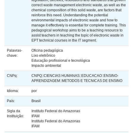
legislation, decrees, resolutions and standards that govern
correct waste management electronic waste, as well as the
chemical composition of this solid waste, are factors that
reinforce this need. Understanding the potential
environmental impacts of electronic waste and how to
manage it effectively is essential for complete training. This
pedagogical workshop aims to be a teaching resource to
assist teachers in teaching the topic of electronic waste in
EPT technical courses in the IT segment.
Palavras-
Oficina pedagógica
chave:
Lixo eletrônico
Educação profissional e tecnológica
Impacto ambiental
CNPq:
CNPQ::CIENCIAS HUMANAS::EDUCACAO::ENSINO-
APRENDIZAGEM::METODOS E TECNICAS DE ENSINO
Idioma:
por
País:
Brasil
Sigla da
Instituto Federal do Amazonas
Instituição:
IFAM
Instituto Federal do Amazonas
IFAM