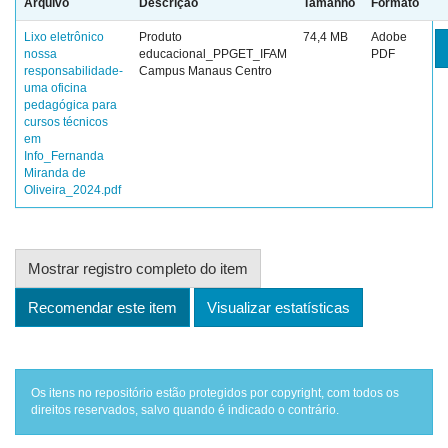
Arquivo
Descrição
Tamanho
Formato
Lixo eletrônico
Produto
74,4 MB
Adobe
nossa
educacional_PPGET_IFAM
PDF
responsabilidade-
Campus Manaus Centro
uma oficina
pedagógica para
cursos técnicos
em
Info_Fernanda
Miranda de
Oliveira_2024.pdf
Mostrar registro completo do item
Recomendar este item
Visualizar estatísticas
Os itens no repositório estão protegidos por copyright, com todos os
direitos reservados, salvo quando é indicado o contrário.