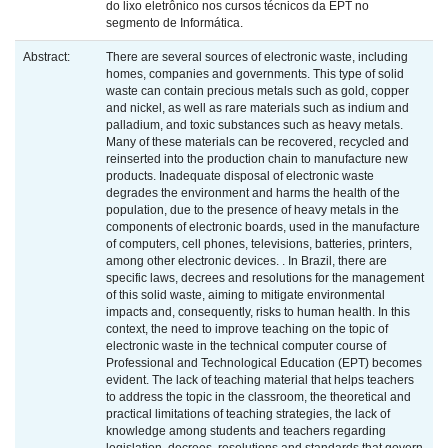
do lixo eletrônico nos cursos técnicos da EPT no
segmento de Informática.
Abstract:
There are several sources of electronic waste, including
homes, companies and governments. This type of solid
waste can contain precious metals such as gold, copper
and nickel, as well as rare materials such as indium and
palladium, and toxic substances such as heavy metals.
Many of these materials can be recovered, recycled and
reinserted into the production chain to manufacture new
products. Inadequate disposal of electronic waste
degrades the environment and harms the health of the
population, due to the presence of heavy metals in the
components of electronic boards, used in the manufacture
of computers, cell phones, televisions, batteries, printers,
among other electronic devices. . In Brazil, there are
specific laws, decrees and resolutions for the management
of this solid waste, aiming to mitigate environmental
impacts and, consequently, risks to human health. In this
context, the need to improve teaching on the topic of
electronic waste in the technical computer course of
Professional and Technological Education (EPT) becomes
evident. The lack of teaching material that helps teachers
to address the topic in the classroom, the theoretical and
practical limitations of teaching strategies, the lack of
knowledge among students and teachers regarding