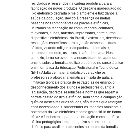
reciclados e reinseridos na cadeia produtiva para a
fabricação de novos produtos. O descarte inadequado do
lixo eletrônico degrada o meio ambiente e traz danos à
saúde da população, devido à presença de metais
pesados nos componentes de placas eletrônicas,
utilizadas na fabricação de computadores, celulares,
televisores, pilhas, baterias, impressoras, entre outros
dispositivos eletrônicos. No Brasil, existem leis, decretos e
resoluções específicas para a gestão desses resíduos
sólidos, visando mitigar os impactos ambientais e,
consequentemente, os riscos à saúde humana. Neste
contexto, torna-se evidente a necessidade de aprimorar o
ensino sobre a temática do lixo eletrônico no curso técnico
em informática da Educação Profissional e Tecnológica
(EPT). A falta de material didático que auxilie os
professores a abordar a temática em sala de aula, a
limitação teórica e prática de estratégias de ensino, o
desconhecimento dos alunos e professores quanto a
legislação, decretos, resoluções e normas que regem a
correta gestão do lixo eletrônico, bem como a composição
química destes resíduos sólidos, são fatores que reforçam
essa necessidade. Compreender os impactos ambientais
potenciais do lixo eletrônico e como gerenciá-lo de forma
eficaz é fundamental para uma formação completa. Esta
oficina pedagógica tem por objetivo ser um recurso
didático para auxiliar os docentes no ensino da temática