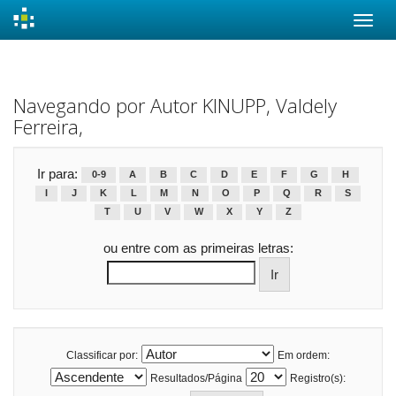
Skip
navigation
Navegando por Autor KINUPP, Valdely
Ferreira,
Ir para:
0-9
A
B
C
D
E
F
G
H
I
J
K
L
M
N
O
P
Q
R
S
T
U
V
W
X
Y
Z
ou entre com as primeiras letras:
Classificar por:
Em ordem:
Resultados/Página
Registro(s):