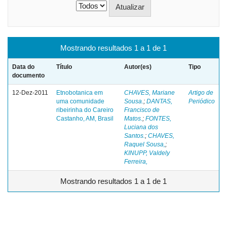
Mostrando resultados 1 a 1 de 1
Data do
Título
Autor(es)
Tipo
documento
12-Dez-2011
Etnobotanica em
CHAVES, Mariane
Artigo de
uma comunidade
Sousa.
;
DANTAS,
Periódico
ribeirinha do Careiro
Francisco de
Castanho, AM, Brasil
Matos.
;
FONTES,
Luciana dos
Santos.
;
CHAVES,
Raquel Sousa,
;
KINUPP, Valdely
Ferreira,
Mostrando resultados 1 a 1 de 1