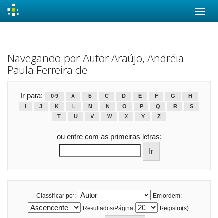
Skip
navigation
Navegando por Autor Araújo, Andréia
Paula Ferreira de
Ir para:
0-9
A
B
C
D
E
F
G
H
I
J
K
L
M
N
O
P
Q
R
S
T
U
V
W
X
Y
Z
ou entre com as primeiras letras:
Classificar por:
Em ordem:
Resultados/Página
Registro(s):