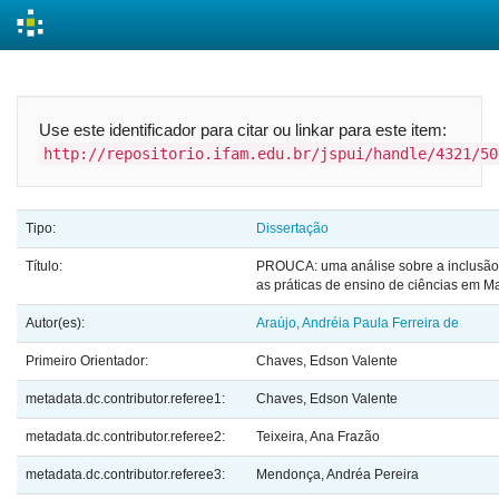
Skip
navigation
Use este identificador para citar ou linkar para este item:
http://repositorio.ifam.edu.br/jspui/handle/4321/50
Tipo:
Dissertação
Título:
PROUCA: uma análise sobre a inclusão 
as práticas de ensino de ciências em 
Autor(es):
Araújo, Andréia Paula Ferreira de
Primeiro Orientador:
Chaves, Edson Valente
metadata.dc.contributor.referee1:
Chaves, Edson Valente
metadata.dc.contributor.referee2:
Teixeira, Ana Frazão
metadata.dc.contributor.referee3:
Mendonça, Andréa Pereira