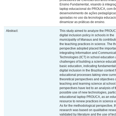
professores de Ciências dos anos finais
Ensino Fundamental, visando à integra
laptop educacional do PROUCA, com ê
desenvolvimento de ações pedagógica
apoiadas no uso da tecnologia educaci
dinamizar as práticas de ensino.
Abstract:
This study aimed to analyze the PROUC
digital inclusion policy in schools in the
municipality of Manaus and its contribut
the teaching practices in science. The th
perspective adopted placed the importa
integrating Information and Communicat
Technologies (ICT) in school education 
challenges of building a science educati
basic education, indicating fundamental
digital inclusion in the Brazilian context 
educational processes taking view curre
theoretical perspectives and objectives 
teaching and learning science at school
perspectives have led to an analysis of 
possible use of new technologies, partic
educational laptop PROUCA, as an educ
resource to renew practices in science 
As for the methodological perspective, t
research was based on qualitative resea
validated by literature and the use of te