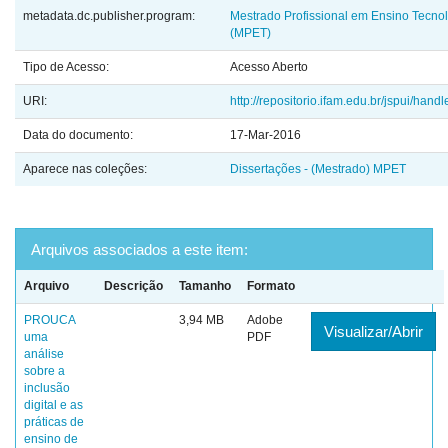
metadata.dc.publisher.program:
Mestrado Profissional em Ensino Tecno
(MPET)
Tipo de Acesso:
Acesso Aberto
URI:
http://repositorio.ifam.edu.br/jspui/hand
Data do documento:
17-Mar-2016
Aparece nas coleções:
Dissertações - (Mestrado) MPET
Arquivos associados a este item:
Arquivo
Descrição
Tamanho
Formato
PROUCA
3,94 MB
Adobe
Visualizar/Abrir
uma
PDF
análise
sobre a
inclusão
digital e as
práticas de
ensino de