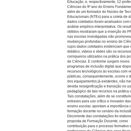
Educação, e, respectivamente, 12 profe
Ciências do 9º ano do Ensino Fundamen
além de um formador do Núcleo de Tec
Educacionais (NTEs) para a coleta de 
dados coletados foram analisados com
análise empírico-interpretativa. Os resu
obtidos mostraram que a inserção do
nas escolas investigadas não promove
mudanças profundas no ensino de Ciên
cujos dados coletados evidenciam que o
didático, vídeos e slides são os recurso
corriqueiros utilizados na prática dos p
de Ciências. E conforme surgem novos
programas de inclusão digital que dispo
recursos tecnológicos às escolas com v
públicas, consequentemente, ocorre o 
dos equipamentos já existentes, não h
devida ressignificação e transição no u
pedagógico de tais recursos na prática 
Tais constatações, além de se constitu
entraves para uso crítico e inovador da
ensino escolar, apontam a importância 
formação docente no cenário da inclusão
Decorrente das constatações foi elabo
proposta de Formação Docente, como
contribuição para o processo formativo 