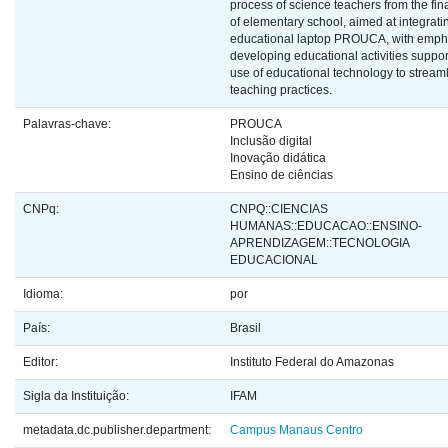
process of science teachers from the fin
of elementary school, aimed at integrati
educational laptop PROUCA, with emph
developing educational activities suppor
use of educational technology to stream
teaching practices.
Palavras-chave:
PROUCA
Inclusão digital
Inovação didática
Ensino de ciências
CNPq:
CNPQ::CIENCIAS
HUMANAS::EDUCACAO::ENSINO-
APRENDIZAGEM::TECNOLOGIA
EDUCACIONAL
Idioma:
por
País:
Brasil
Editor:
Instituto Federal do Amazonas
Sigla da Instituição:
IFAM
metadata.dc.publisher.department:
Campus Manaus Centro