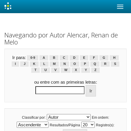
Skip
navigation
Navegando por Autor Alencar, Renan de
Melo
Ir para:
0-9
A
B
C
D
E
F
G
H
I
J
K
L
M
N
O
P
Q
R
S
T
U
V
W
X
Y
Z
ou entre com as primeiras letras:
Classificar por:
Em ordem:
Resultados/Página
Registro(s):