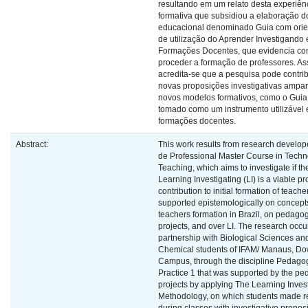
resultando em um relato desta experiên
formativa que subsidiou a elaboração d
educacional denominado Guia com ori
de utilização do Aprender Investigando
Formações Docentes, que evidencia co
proceder a formação de professores. As
acredita-se que a pesquisa pode contri
novas proposições investigativas ampa
novos modelos formativos, como o Guia
tomado como um instrumento utilizável
formações docentes.
Abstract:
This work results from research develop
de Professional Master Course in Techn
Teaching, which aims to investigate if th
Learning Investigating (LI) is a viable pr
contribution to initial formation of teache
supported epistemologically on concept
teachers formation in Brazil, on pedagog
projects, and over LI. The research occu
partnership with Biological Sciences an
Chemical students of IFAM/ Manaus, D
Campus, through the discipline Pedago
Practice 1 that was supported by the pe
projects by applying The Learning Inves
Methodology, on which students made r