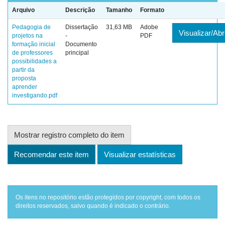
Arquivo
Descrição
Tamanho
Formato
Pedagogia de
Dissertação
31,63 MB
Adobe
Visualizar/Abr
projetos na
-
PDF
formação inicial
Documento
de professores
principal
possibilidades a
partir da
proposta
aprender
investigando.pdf
Mostrar registro completo do item
Recomendar este item
Visualizar estatísticas
Os itens no repositório estão protegidos por copyright, com todos os
direitos reservados, salvo quando é indicado o contrário.