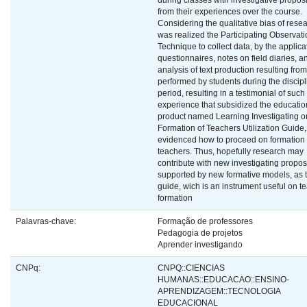
during classes with investigative propos
from their experiences over the course.
Considering the qualitative bias of resear
was realized the Participating Observat
Technique to collect data, by the applica
questionnaires, notes on field diaries, a
analysis of text production resulting from 
performed by students during the discipl
period, resulting in a testimonial of such
experience that subsidized the educatio
product named Learning Investigating o
Formation of Teachers Utilization Guide,
evidenced how to proceed on formation 
teachers. Thus, hopefully research may
contribute with new investigating propos
supported by new formative models, as t
guide, wich is an instrument useful on t
formation
Palavras-chave:
Formação de professores
Pedagogia de projetos
Aprender investigando
CNPq:
CNPQ::CIENCIAS
HUMANAS::EDUCACAO::ENSINO-
APRENDIZAGEM::TECNOLOGIA
EDUCACIONAL