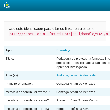
Skip
navigation
Use este identificador para citar ou linkar para este item:
http://repositorio.ifam.edu.br/jspui/handle/4321/81
Tipo:
Dissertação
Título:
Pedagogia de projetos na formação inic
professores: possibilidade a partir da p
Aprender Investigando
Autor(es):
Andrade, Luciani Andrade de
Primeiro Orientador:
Gonzaga, Amarildo Menezes
metadata.dc.contributor.referee1:
Gonzaga, Amarildo Menezes
metadata.dc.contributor.referee2:
Azevedo, Rosa Oliveira Marins
metadata.dc.contributor.referee3:
Borges, Heloísa da Silva