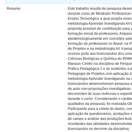
Resumo:
Este trabalho resulta de pesquisa dese
durante curso de Mestrado Profissional
Ensino Tecnológico a qual propôs invest
metodologia Aprender Investigando A/I
proposta possível de contribuição para 
formação inicial de professores. Ampar
epistemologicamente em conceitos sob
formação de professores no Brasil, na 
de Projetos e na metodologia A/I. A pes
ocorreu junto aos licenciandos dos cur
Ciências Biológicas e Química do IFA
Manaus-Centro na disciplina de Pesqui
Prática Pedagógica 1 e se sustentou a p
Pedagogia de Projetos com aplicação 
metodologia Aprender Investigando na 
licenciandos desenvolveram pesquisa 
de aula com proposições investigativas
decorrentes de suas vivências e experi
durante o curso. Considerando o caráte
qualitativo da pesquisa, foi realizada 
Participante para a coleta de dados, co
aplicação de questionários, anotações 
de campo e análise das produções text
resultantes das atividades desenvolvida
licenciandos no decorrer da disciplina,