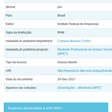
Idioma:
por
País:
Brasil
Editor:
Instituto Federal do Amazonas
Sigla da Instituição:
IFAM
metadata.dc.publisher.department:
Campus Manaus Centro
metadata.dc.publisher.program:
Mestrado Profissional em Ensino Tecno
(MPET)
Tipo de Acesso:
Acesso Aberto
URI:
http://repositorio.ifam.edu.br/jspui/hand
Data do documento:
20-Dez-2017
Aparece nas coleções:
Dissertações - (Mestrado) MPET
Arquivos associados a este item: