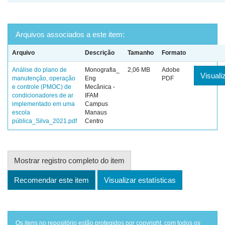
Arquivos associados a este item:
Arquivo
Descrição
Tamanho
Formato
Análise do plano de
Monografia_
2,06 MB
Adobe
Visuali
manutenção, operação
Eng
PDF
e controle (PMOC) de
Mecânica -
condicionadores de ar
IFAM
implementado em uma
Campus
escola
Manaus
pública_Silva_2021.pdf
Centro
Mostrar registro completo do item
Recomendar este item
Visualizar estatísticas
Os itens no repositório estão protegidos por copyright, com todos os