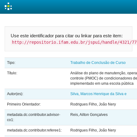
Skip
navigation
Use este identificador para citar ou linkar para este item:
http://repositorio.ifam.edu.br/jspui/handle/4321/77
Tipo:
Trabalho de Conclusão de Curso
Título:
Análise do plano de manutenção, oper
controle (PMOC) de condicionadores de
implementado em uma escola pública
Autor(es):
Silva, Marcos Henrique da Silva e
Primeiro Orientador:
Rodrigues Filho, João Nery
metadata.dc.contributor.advisor-
Reis, Ailton Gonçalves
co1:
metadata.dc.contributor.referee1:
Rodrigues Filho, João Nery