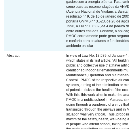
gastos com a energia elétrica. Para tan
como base as recomendações da ANVI
(Agência Nacional de Vigilância Sanitár
resolução n° 9, de 16 de janeiro de 200
portaria GM/MS n° 3.523, de 28 de agos
1998, a Lei nº 13.589, de 4 de janeiro d
entre outros estudos. Portanto, a aplica
PMOC corretamente pode gerar segura
e conforto para os alunos e funcionário
ambiente escolar.
Abstract:
In view of Law No. 13,589, of January 4,
which states in its first article: “All buildi
public and collective use that have artific
conditioned indoor air environments mu
Maintenance, Operation and Maintenan
Control - PMOC of the respective air con
systems, aiming at the elimination or mi
of potential risks to the health of the occ
With this, this work aims to make the ana
PMOC in a public school in Manaus, sin
going through a pandemic of a virus that
transmitted through the airways and in
situation was very critical. Thus, proposi
maximize the safety, health, well-being 
of people who attend school, taking into