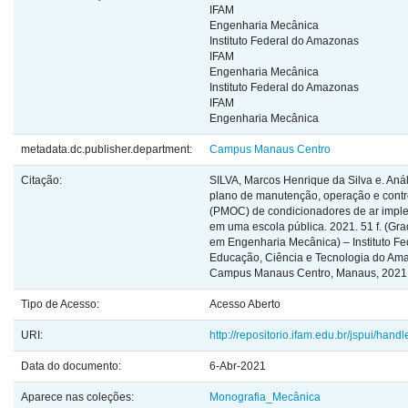
IFAM
Engenharia Mecânica
Instituto Federal do Amazonas
IFAM
Engenharia Mecânica
Instituto Federal do Amazonas
IFAM
Engenharia Mecânica
metadata.dc.publisher.department:
Campus Manaus Centro
Citação:
SILVA, Marcos Henrique da Silva e. Aná
plano de manutenção, operação e contr
(PMOC) de condicionadores de ar imp
em uma escola pública. 2021. 51 f. (Gr
em Engenharia Mecânica) – Instituto Fe
Educação, Ciência e Tecnologia do Am
Campus Manaus Centro, Manaus, 2021
Tipo de Acesso:
Acesso Aberto
URI:
http://repositorio.ifam.edu.br/jspui/hand
Data do documento:
6-Abr-2021
Aparece nas coleções:
Monografia_Mecânica