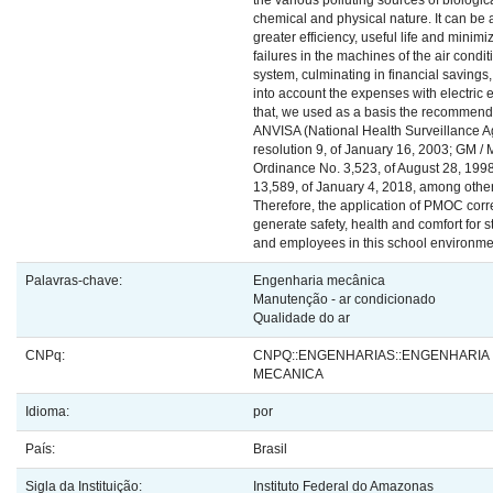
the various polluting sources of biologica
chemical and physical nature. It can be 
greater efficiency, useful life and minimi
failures in the machines of the air condit
system, culminating in financial savings,
into account the expenses with electric 
that, we used as a basis the recommend
ANVISA (National Health Surveillance A
resolution 9, of January 16, 2003; GM /
Ordinance No. 3,523, of August 28, 199
13,589, of January 4, 2018, among other
Therefore, the application of PMOC corr
generate safety, health and comfort for 
and employees in this school environme
Palavras-chave:
Engenharia mecânica
Manutenção - ar condicionado
Qualidade do ar
CNPq:
CNPQ::ENGENHARIAS::ENGENHARIA
MECANICA
Idioma:
por
País:
Brasil
Sigla da Instituição:
Instituto Federal do Amazonas