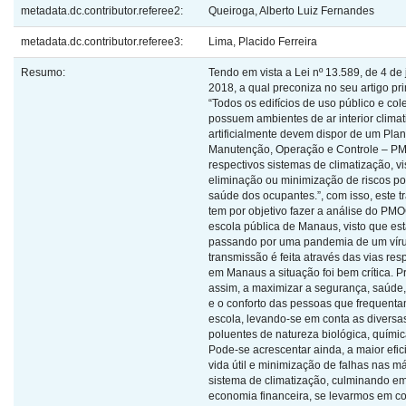
metadata.dc.contributor.referee2:
Queiroga, Alberto Luiz Fernandes
metadata.dc.contributor.referee3:
Lima, Placido Ferreira
Resumo:
Tendo em vista a Lei nº 13.589, de 4 de 
2018, a qual preconiza no seu artigo pri
“Todos os edifícios de uso público e col
possuem ambientes de ar interior clima
artificialmente devem dispor de um Pla
Manutenção, Operação e Controle – P
respectivos sistemas de climatização, v
eliminação ou minimização de riscos po
saúde dos ocupantes.”, com isso, este t
tem por objetivo fazer a análise do P
escola pública de Manaus, visto que e
passando por uma pandemia de um víru
transmissão é feita através das vias resp
em Manaus a situação foi bem crítica. 
assim, a maximizar a segurança, saúde
e o conforto das pessoas que frequenta
escola, levando-se em conta as diversas
poluentes de natureza biológica, química
Pode-se acrescentar ainda, a maior efic
vida útil e minimização de falhas nas 
sistema de climatização, culminando e
economia financeira, se levarmos em co