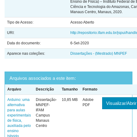
Ensino de Física) – Instituto Federal de
Ciência e Tecnologia do Amazonas, C
Manaus Centro, Manaus, 2020.
Tipo de Acesso:
Acesso Aberto
URI:
http://repositorio.ifam.edu.br/jspui/hand
Data do documento:
6-Set-2020
Aparece nas coleções:
Dissertações - (Mestrado) MNPEF
Arquivos associados a este item:
Arquivo
Descrição
Tamanho
Formato
Arduino: uma
Dissertação-
10,85 MB
Adobe
Visualizar/Abrir
alternativa
MNPEF-
PDF
para aulas
IFAM
experimentais
Campus
de física,
Manaus
auxiliada pelo
Centro
ensino
hibrido