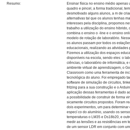
Resumo:
Ensinar física no ensino médio apenas u
quadro e pincel, a forma tradicional, tem
desmotivado alguns alunos, a m de cria
alternativas tal que os alunos tenhas ma
interesses pela disciplina, propomos ne
trabalho a utilização do ensino hibrido,
combina o ensino o -line e o ensino onl
modelo de rotação de laboratório. Ness
os alunos passam por todos os estaçõe
educacionais, realizando as atividades 
Fizemos a utilização dos espaços educ
disponíveis na escola, sendo eles: o lab
ciências, o laboratório de informática, e
ambiente virtual de aprendizagem, o G
Classroom como uma ferramenta de inc
tecnológica do aluno. Foi empregado 
software de simulação de circuitos, tink
fritzing para a sua construção e o Ardui
aplicação dessas ferramentas é dado a
a possibilidade de construir de forma vir
sicamente circuitos propostos. Foram re
dois experimentos, um para determinar 
especí co do alumínio, usando os senso
temperaturas o LM35 e Ds18b20, e outr
medir as tensões e as resistências em t
de um sensor LDR em conjunto com u