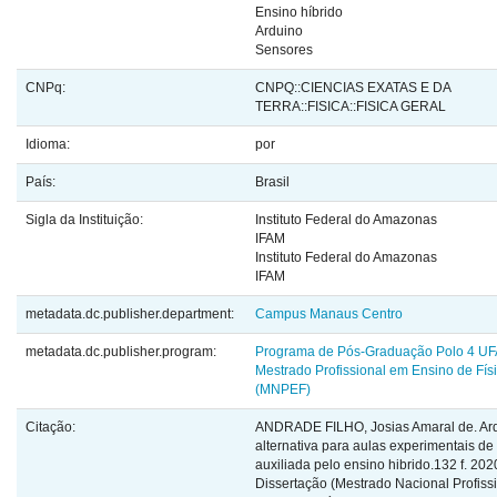
Ensino híbrido
Arduino
Sensores
CNPq:
CNPQ::CIENCIAS EXATAS E DA
TERRA::FISICA::FISICA GERAL
Idioma:
por
País:
Brasil
Sigla da Instituição:
Instituto Federal do Amazonas
IFAM
Instituto Federal do Amazonas
IFAM
metadata.dc.publisher.department:
Campus Manaus Centro
metadata.dc.publisher.program:
Programa de Pós-Graduação Polo 4 UF
Mestrado Profissional em Ensino de Fís
(MNPEF)
Citação:
ANDRADE FILHO, Josias Amaral de. Ar
alternativa para aulas experimentais de f
auxiliada pelo ensino hibrido.132 f. 202
Dissertação (Mestrado Nacional Profiss