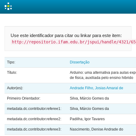
Skip
navigation
Use este identificador para citar ou linkar para este item:
http://repositorio.ifam.edu.br/jspui/handle/4321/65
Tipo:
Dissertação
Título:
Arduino: uma alternativa para aulas ex
de física, auxiliada pelo ensino hibrido
Autor(es):
Andrade Filho, Josias Amaral de
Primeiro Orientador:
Silva, Márcio Gomes da
metadata.dc.contributor.referee1:
Silva, Márcio Gomes da
metadata.dc.contributor.referee2:
Padilha, Igor Tavares
metadata.dc.contributor.referee3:
Nascimento, Denise Andrade do