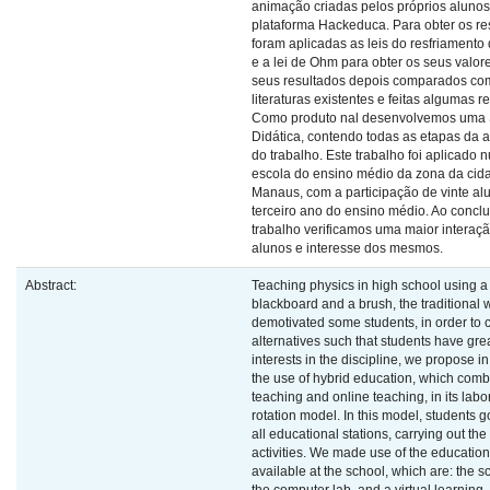
animação criadas pelos próprios alunos
plataforma Hackeduca. Para obter os re
foram aplicadas as leis do resfriament
e a lei de Ohm para obter os seus valor
seus resultados depois comparados co
literaturas existentes e feitas algumas r
Como produto nal desenvolvemos uma
Didática, contendo todas as etapas da 
do trabalho. Este trabalho foi aplicado
escola do ensino médio da zona da cid
Manaus, com a participação de vinte al
terceiro ano do ensino médio. Ao conclu
trabalho verificamos uma maior interaç
alunos e interesse dos mesmos.
Abstract:
Teaching physics in high school using a
blackboard and a brush, the traditional 
demotivated some students, in order to 
alternatives such that students have gre
interests in the discipline, we propose in
the use of hybrid education, which comb
teaching and online teaching, in its labo
rotation model. In this model, students 
all educational stations, carrying out th
activities. We made use of the educatio
available at the school, which are: the s