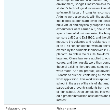
the computer lab, and a virtual learning
environment, Google Classroom as a tool
student's technological inclusion. Circui
software, tinkecard, fritzing for its const
Arduino were also used. With the applica
these tools, students are given the possib
build virtual and physically proposed cir
experiments were carried out, one to de
speci c heat of aluminum, using the tem
sensors LM35 and Ds18b20, and the oth
measure the voltages and resistances in
of an LDR sensor together with an anim
created by the students themselves in 
platform. To obtain the results, Newton's
laws and Ohm's law were applied to obta
values, and their results were then com
those of existing literature and some re 
were made. As a nal product, we devel
Didactic Sequence, containing all the st
work application. This work was applied 
school in the area of the city of Manaus, 
participation of twenty students from the 
of high school. Upon completing this wor
ed a greater interaction of students and 
interest.
Palavras-chave:
Física - ensino