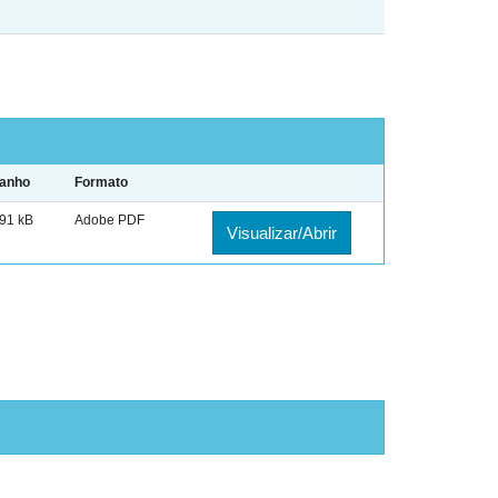
anho
Formato
91 kB
Adobe PDF
Visualizar/Abrir