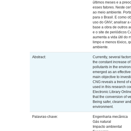
últimos meses e a preo
esses fatores. Neste ce
ao meio ambiente. Portan
para o Brasil. E como o
uso do GNV; analisar a 
base a obra de outros a
e o site de periódicos
aumenta a vida útil do 
limpo e menos tóxico, 
ambiente.
Abstract:
Currently, several factor
the constant increase of
pollutants in the enviro
emerged as an effective 
main objective to invest
CNG reveals a trend of 
used in this research co
Electronic Library Onlin
that the conversion of v
Being safer, cleaner and
environment.
Palavras-chave:
Engenharia mecânica
Gás natural
Impacto ambiental