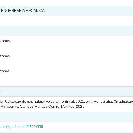
::ENGENHARIA MECANICA
azonas
azonas
azonas
o
da. Utilização do gás natural veicular no Brasil. 2021. 54 f. Monografia. (Graduaç
do Amazonas, Campus Manaus Centro, Manaus, 2021.
edu.br/jspui/handle/4321/555