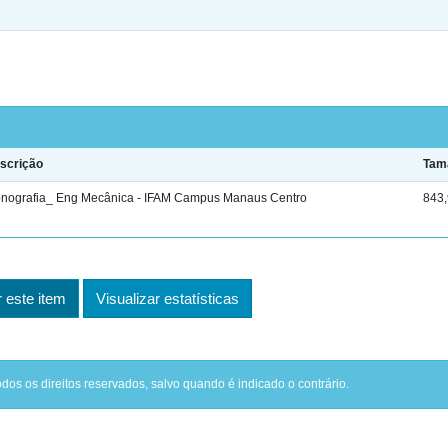
scrição
Tam
nografia_ Eng Mecânica - IFAM Campus Manaus Centro
843,
este item
Visualizar estatísticas
odos os direitos reservados, salvo quando é indicado o contrário.