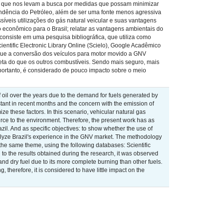
s que nos levam a busca por medidas que possam minimizar
pendência do Petróleo, além de ser uma fonte menos agressiva
síveis utilizações do gás natural veicular e suas vantagens
 econômico para o Brasil; relatar as vantagens ambientais do
consiste em uma pesquisa bibliográfica, que utiliza como
entific Electronic Library Online (Scielo), Google Acadêmico
 que a conversão dos veículos para motor movido a GNV
eta do que os outros combustíveis. Sendo mais seguro, mais
ortanto, é considerado de pouco impacto sobre o meio
 of oil over the years due to the demand for fuels generated by
nstant in recent months and the concern with the emission of
ze these factors. In this scenario, vehicular natural gas
urce to the environment. Therefore, the present work has as
zil. And as specific objectives: to show whether the use of
alyze Brazil's experience in the GNV market. The methodology
 the same theme, using the following databases: Scientific
to the results obtained during the research, it was observed
and dry fuel due to its more complete burning than other fuels.
therefore, it is considered to have little impact on the