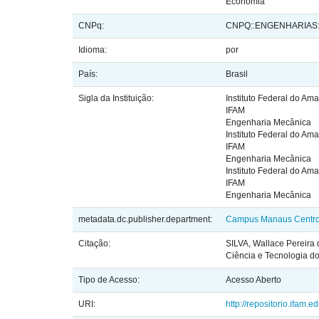
Economia
CNPq:
CNPQ::ENGENHARIAS
Idioma:
por
País:
Brasil
Sigla da Instituição:
Instituto Federal do Am
IFAM
Engenharia Mecânica
Instituto Federal do Am
IFAM
Engenharia Mecânica
Instituto Federal do Am
IFAM
Engenharia Mecânica
metadata.dc.publisher.department:
Campus Manaus Centr
Citação:
SILVA, Wallace Pereira 
Ciência e Tecnologia 
Tipo de Acesso:
Acesso Aberto
URI:
http://repositorio.ifam.