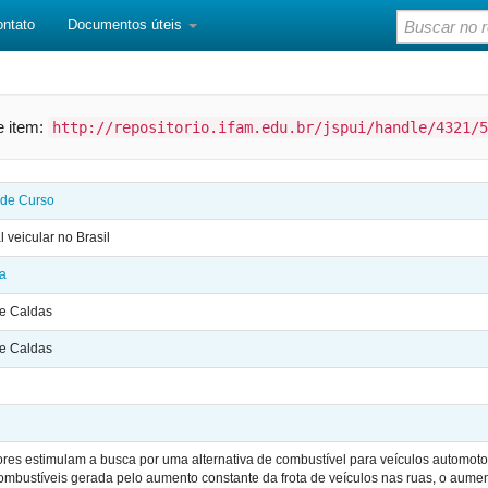
ontato
Documentos úteis
te item:
http://repositorio.ifam.edu.br/jspui/handle/4321/5
 de Curso
l veicular no Brasil
da
de Caldas
de Caldas
ores estimulam a busca por uma alternativa de combustível para veículos automot
bustíveis gerada pelo aumento constante da frota de veículos nas ruas, o aumen