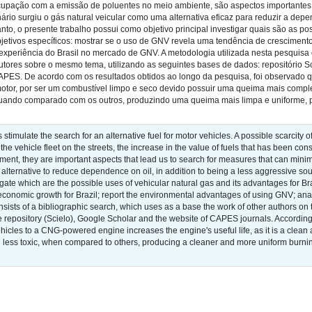
cupação com a emissão de poluentes no meio ambiente, são aspectos importante
nário surgiu o gás natural veicular como uma alternativa eficaz para reduzir a de
to, o presente trabalho possui como objetivo principal investigar quais são as pos
bjetivos específicos: mostrar se o uso de GNV revela uma tendência de crescimento
experiência do Brasil no mercado de GNV. A metodologia utilizada nesta pesquisa 
utores sobre o mesmo tema, utilizando as seguintes bases de dados: repositório Sci
 CAPES. De acordo com os resultados obtidos ao longo da pesquisa, foi observado
motor, por ser um combustível limpo e seco devido possuir uma queima mais compl
quando comparado com os outros, produzindo uma queima mais limpa e uniforme, p
s stimulate the search for an alternative fuel for motor vehicles. A possible scarcity
 the vehicle fleet on the streets, the increase in the value of fuels that has been co
nment, they are important aspects that lead us to search for measures that can minimi
alternative to reduce dependence on oil, in addition to being a less aggressive so
igate which are the possible uses of vehicular natural gas and its advantages for Bra
economic growth for Brazil; report the environmental advantages of using GNV; an
nsists of a bibliographic search, which uses as a base the work of other authors on
e repository (Scielo), Google Scholar and the website of CAPES journals. According 
ehicles to a CNG-powered engine increases the engine's useful life, as it is a clean 
 less toxic, when compared to others, producing a cleaner and more uniform burning, 