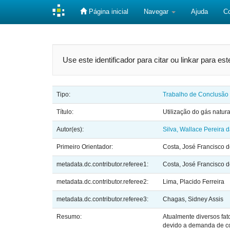
Página inicial
Navegar
Ajuda
C
Skip
navigation
Use este identificador para citar ou linkar para es
Tipo:
Trabalho de Conclusão
Título:
Utilização do gás natura
Autor(es):
Silva, Wallace Pereira 
Primeiro Orientador:
Costa, José Francisco 
metadata.dc.contributor.referee1:
Costa, José Francisco 
metadata.dc.contributor.referee2:
Lima, Placido Ferreira
metadata.dc.contributor.referee3:
Chagas, Sidney Assis
Resumo:
Atualmente diversos fat
devido a demanda de com