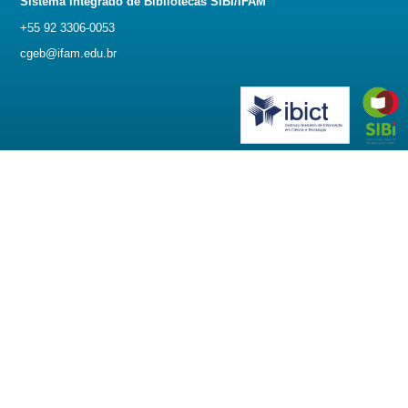
Sistema Integrado de Bibliotecas SIBI/IFAM
+55 92 3306-0053
cgeb@ifam.edu.br