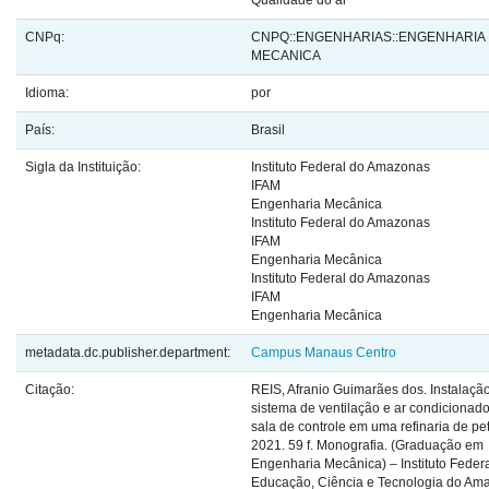
Qualidade do ar
CNPq:
CNPQ::ENGENHARIAS::ENGENHARIA
MECANICA
Idioma:
por
País:
Brasil
Sigla da Instituição:
Instituto Federal do Amazonas
IFAM
Engenharia Mecânica
Instituto Federal do Amazonas
IFAM
Engenharia Mecânica
Instituto Federal do Amazonas
IFAM
Engenharia Mecânica
metadata.dc.publisher.department:
Campus Manaus Centro
Citação:
REIS, Afranio Guimarães dos. Instalaçã
sistema de ventilação e ar condicionad
sala de controle em uma refinaria de pet
2021. 59 f. Monografia. (Graduação em
Engenharia Mecânica) – Instituto Feder
Educação, Ciência e Tecnologia do Am