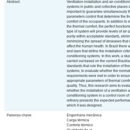
Abstract:
Ventilation installation and air-condition
systems in public and collective places 
important to guarantee simultaneously t
parameters control that determine the t
comfort of the occupants. In addition to 
the thermal comfort, the perfect functioni
type of system will provide levels of air 
purity within acceptable standarts, elimi
minimizing the spread of deseases that 
affect the human health. In Brazil there
and laws that define the installation criter
conditioning systems. In this work, a st
carried out based on the current Brazili
standards that rule the installation of th
systems, to evaluate whether the normat
requirements were met in order to ensur
appropriate parameters of thermal comfo
quality. Thus, this research aims to eval
whether the installation of a ventilation 
conditioning system in a control room of 
refinery presents the expected performa
which it was designed.
Palavras-chave:
Engenharia mecânica
Carga térmica
Conforto térmico