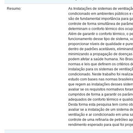
Resumo:
As Instalações de sistemas de ventilaçã
condicionado em ambientes públicos e 
são de fundamental importância para ga
controle de forma simultânea de parâm
determinam o conforto térmico dos ocup
Além de garantir o conforto térmico, o pe
funcionamento desse tipo de sistema, v
proporcionar níveis de qualidade e pure
dentro de padrões aceitáveis, eliminan
minimizando a propagação de doenças
podem afetar a saúde humana. No Brasi
normas e leis que definem os critérios d
instalação para os sistemas de ventilaç
condicionado. Neste trabalho foi realiz
estudo com bases nas normas brasileira
que regem as instalações desses siste
avaliar se os requisitos normativos fora
cumpridos de forma a garantir os parâm
adequados de conforto térmico e qualid
Desta forma esta pesquisa tem como ob
avaliar se a instalação de um sistema d
ventilação e ar condicionado em uma s
controle de uma refinaria de petróleo a
rendimento esperado para qual foi proj