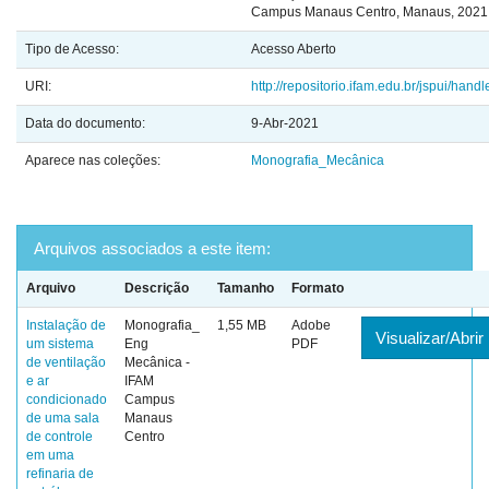
Campus Manaus Centro, Manaus, 2021
Tipo de Acesso:
Acesso Aberto
URI:
http://repositorio.ifam.edu.br/jspui/hand
Data do documento:
9-Abr-2021
Aparece nas coleções:
Monografia_Mecânica
Arquivos associados a este item:
Arquivo
Descrição
Tamanho
Formato
Instalação de
Monografia_
1,55 MB
Adobe
Visualizar/Abrir
um sistema
Eng
PDF
de ventilação
Mecânica -
e ar
IFAM
condicionado
Campus
de uma sala
Manaus
de controle
Centro
em uma
refinaria de