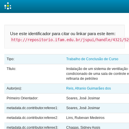
Skip
navigation
Use este identificador para citar ou linkar para este item:
http://repositorio.ifam.edu.br/jspui/handle/4321/52
Tipo:
Trabalho de Conclusão de Curso
Título:
Instalação de um sistema de ventilação 
condicionado de uma sala de controle
refinaria de petróleo
Autor(es):
Reis, Afranio Guimarães dos
Primeiro Orientador:
Soares, José Josimar
metadata.dc.contributor.referee1:
Soares, José Josimar
metadata.dc.contributor.referee2:
Lins, Rubevan Medeiros
metadata.dc.contributor.referee3:
Chagas, Sidney Assis