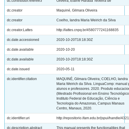
dc.contributor.referee3
Oliveira, Elaine Harada Teixeira de
dc.creator
Maquiné, Gilmara Oliveira
dc.creator
Coelho, Iandra Maria Weirich da Silva
dc.creator.Lattes
http://lattes.cnpq.br/4580777241168835
dc.date.accessioned
2020-10-20T18:18:30Z
dc.date.available
2020-10-20
dc.date.available
2020-10-20T18:18:30Z
dc.date.issued
2020-05-11
dc.identifier.citation
MAQUINÉ, Gilmara Oliveira; COELHO, Iandra
Maria Weirich da Silva. LinguaComp: manual 
alunos e professores. 2020. Produto educacio
(Mestrado Profissional em Ensino Tecnológico
Instituto Federal de Educação, Ciência e
Tecnologia do Amazonas, Campus Manaus
Centro, Manaus, 2020.
dc.identifier.uri
http://repositorio.ifam.edu.br/jspui/handle/432
dc.description.abstract
This manual presents the functionalities that