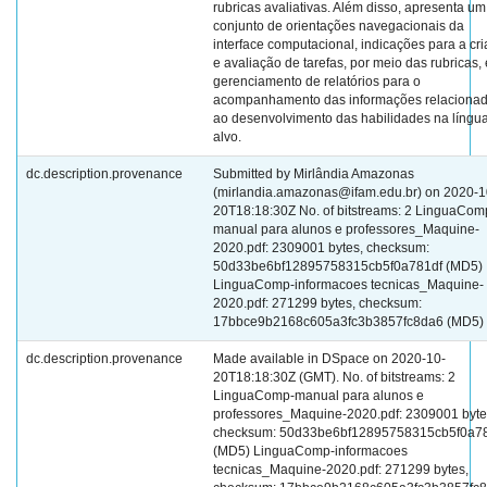
rubricas avaliativas. Além disso, apresenta um
conjunto de orientações navegacionais da
interface computacional, indicações para a cr
e avaliação de tarefas, por meio das rubricas, 
gerenciamento de relatórios para o
acompanhamento das informações relaciona
ao desenvolvimento das habilidades na língu
alvo.
dc.description.provenance
Submitted by Mirlândia Amazonas
(mirlandia.amazonas@ifam.edu.br) on 2020-1
20T18:18:30Z No. of bitstreams: 2 LinguaCom
manual para alunos e professores_Maquine-
2020.pdf: 2309001 bytes, checksum:
50d33be6bf12895758315cb5f0a781df (MD5)
LinguaComp-informacoes tecnicas_Maquine-
2020.pdf: 271299 bytes, checksum:
17bbce9b2168c605a3fc3b3857fc8da6 (MD5)
dc.description.provenance
Made available in DSpace on 2020-10-
20T18:18:30Z (GMT). No. of bitstreams: 2
LinguaComp-manual para alunos e
professores_Maquine-2020.pdf: 2309001 byte
checksum: 50d33be6bf12895758315cb5f0a7
(MD5) LinguaComp-informacoes
tecnicas_Maquine-2020.pdf: 271299 bytes,