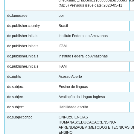
checksum: 17bbce9b2168c605a3fc3b3857fc
(MD5) Previous issue date: 2020-05-11
dc.language
por
dc.publisher.country
Brasil
dc.publisher.initials
Instituto Federal do Amazonas
dc.publisher.initials
IFAM
dc.publisher.initials
Instituto Federal do Amazonas
dc.publisher.initials
IFAM
dc.rights
Acesso Aberto
dc.subject
Ensino de línguas
dc.subject
Avaliação da Língua Inglesa
dc.subject
Habilidade escrita
dc.subject.cnpq
CNPQ::CIENCIAS
HUMANAS::EDUCACAO::ENSINO-
APRENDIZAGEM::METODOS E TECNICAS D
ENSINO