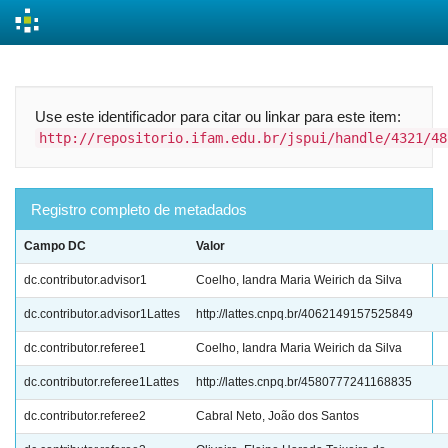
Skip
navigation
Use este identificador para citar ou linkar para este item:
http://repositorio.ifam.edu.br/jspui/handle/4321/48
Registro completo de metadados
Campo DC
Valor
dc.contributor.advisor1
Coelho, Iandra Maria Weirich da Silva
dc.contributor.advisor1Lattes
http://lattes.cnpq.br/4062149157525849
dc.contributor.referee1
Coelho, Iandra Maria Weirich da Silva
dc.contributor.referee1Lattes
http://lattes.cnpq.br/4580777241168835
dc.contributor.referee2
Cabral Neto, João dos Santos