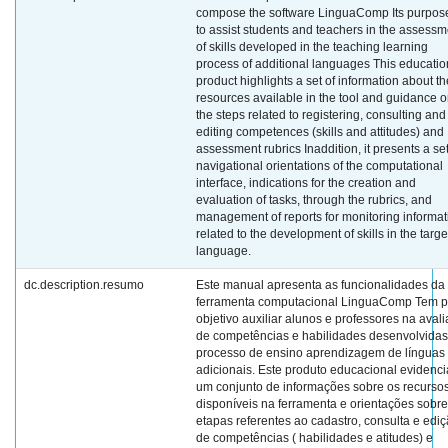
compose the software LinguaComp Its purpose
to assist students and teachers in the assessm
of skills developed in the teaching learning
process of additional languages This educatio
product highlights a set of information about th
resources available in the tool and guidance 
the steps related to registering, consulting and
editing competences (skills and attitudes) and
assessment rubrics Inaddition, it presents a set
navigational orientations of the computational
interface, indications for the creation and
evaluation of tasks, through the rubrics, and
management of reports for monitoring informat
related to the development of skills in the targe
language.
dc.description.resumo
Este manual apresenta as funcionalidades da
ferramenta computacional LinguaComp Tem p
objetivo auxiliar alunos e professores na aval
de competências e habilidades desenvolvidas
processo de ensino aprendizagem de línguas
adicionais. Este produto educacional evidenci
um conjunto de informações sobre os recurso
disponíveis na ferramenta e orientações sobre
etapas referentes ao cadastro, consulta e edi
de competências ( habilidades e atitudes) e