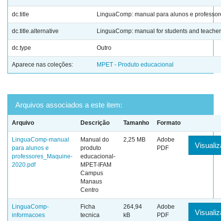
dc.title
LinguaComp: manual para alunos e professor
dc.title.alternative
LinguaComp: manual for students and teache
dc.type
Outro
Aparece nas coleções:
MPET - Produto educacional
Arquivos associados a este item:
Arquivo
Descrição
Tamanho
Formato
LinguaComp-manual
Manual do
2,25 MB
Adobe
Visualiz
para alunos e
produto
PDF
professores_Maquine-
educacional-
2020.pdf
MPET-IFAM
Campus
Manaus
Centro
LinguaComp-
Ficha
264,94
Adobe
Visualiz
informacoes
tecnica
kB
PDF