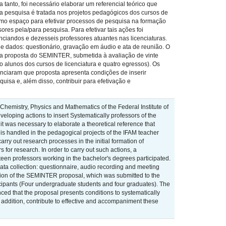
tanto, foi necessário elaborar um referencial teórico que
 a pesquisa é tratada nos projetos pedagógicos dos cursos de
mo espaço para efetivar processos de pesquisa na formação
ores pela/para pesquisa. Para efetivar tais ações foi
nciandos e dezesseis professores atuantes nas licenciaturas.
de dados: questionário, gravação em áudio e ata de reunião. O
 da proposta do SEMINTER, submetida à avaliação de vinte
tro alunos dos cursos de licenciatura e quatro egressos). Os
enciaram que proposta apresenta condições de inserir
isa e, além disso, contribuir para efetivação e
, Chemistry, Physics and Mathematics of the Federal Institute of
loping actions to insert Systematically professors of the
it was necessary to elaborate a theoretical reference that
h is handled in the pedagogical projects of the IFAM teacher
ry out research processes in the initial formation of
 for research. In order to carry out such actions, a
een professors working in the bachelor's degrees participated.
ata collection: questionnaire, audio recording and meeting
ation of the SEMINTER proposal, which was submitted to the
articipants (Four undergraduate students and four graduates). The
ced that the proposal presents conditions to systematically
in addition, contribute to effective and accompaniment these