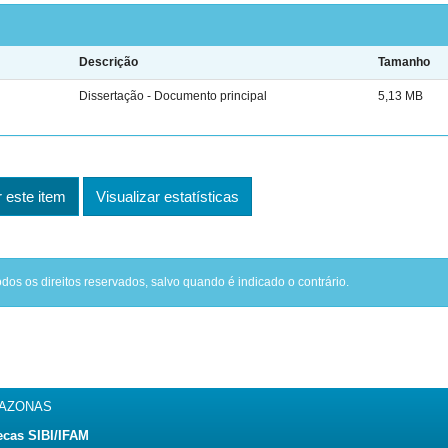
Descrição
Tamanho
Dissertação - Documento principal
5,13 MB
este item
Visualizar estatísticas
odos os direitos reservados, salvo quando é indicado o contrário.
MAZONAS
ecas SIBI/IFAM