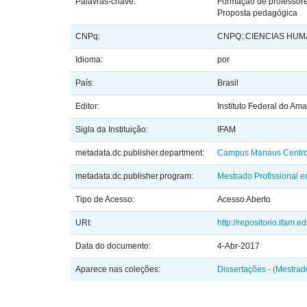
Palavras-chave:
Formação de professor
Proposta pedagógica
CNPq:
CNPQ::CIENCIAS HU
Idioma:
por
País:
Brasil
Editor:
Instituto Federal do Am
Sigla da Instituição:
IFAM
metadata.dc.publisher.department:
Campus Manaus Centr
metadata.dc.publisher.program:
Mestrado Profissional 
Tipo de Acesso:
Acesso Aberto
URI:
http://repositorio.ifam.
Data do documento:
4-Abr-2017
Aparece nas coleções:
Dissertações - (Mestra