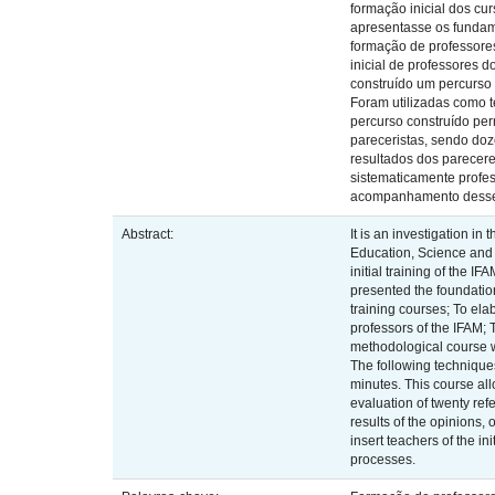
formação inicial dos cu
apresentasse os fundame
formação de professore
inicial de professores d
construído um percurso 
Foram utilizadas como t
percurso construído per
pareceristas, sendo doze
resultados dos parecere
sistematicamente profes
acompanhamento desse
Abstract:
It is an investigation i
Education, Science and 
initial training of the 
presented the foundation
training courses; To ela
professors of the IFAM; 
methodological course w
The following technique
minutes. This course al
evaluation of twenty ref
results of the opinions,
insert teachers of the i
processes.