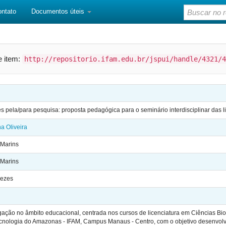
ontato
Documentos úteis
te item:
http://repositorio.ifam.edu.br/jspui/handle/4321/4
 pela/para pesquisa: proposta pedagógica para o seminário interdisciplinar das l
na Oliveira
 Marins
 Marins
nezes
gação no âmbito educacional, centrada nos cursos de licenciatura em Ciências Biol
cnologia do Amazonas - IFAM, Campus Manaus - Centro, com o objetivo desenvolve