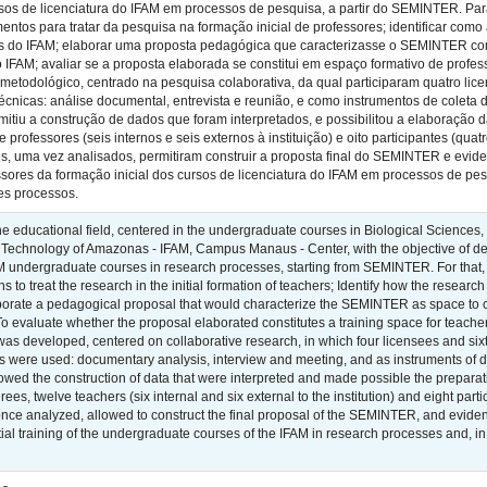
rsos de licenciatura do IFAM em processos de pesquisa, a partir do SEMINTER. Para 
ntos para tratar da pesquisa na formação inicial de professores; identificar como
s do IFAM; elaborar uma proposta pedagógica que caracterizasse o SEMINTER co
o IFAM; avaliar se a proposta elaborada se constitui em espaço formativo de profess
metodológico, centrado na pesquisa colaborativa, da qual participaram quatro lice
écnicas: análise documental, entrevista e reunião, e como instrumentos de coleta 
mitiu a construção de dados que foram interpretados, e possibilitou a elaboração
 professores (seis internos e seis externos à instituição) e oito participantes (qua
s, uma vez analisados, permitiram construir a proposta final do SEMINTER e evid
sores da formação inicial dos cursos de licenciatura do IFAM em processos de pesqu
s processos.
n the educational field, centered in the undergraduate courses in Biological Sciences
Technology of Amazonas - IFAM, Campus Manaus - Center, with the objective of deve
IFAM undergraduate courses in research processes, starting from SEMINTER. For that, 
s to treat the research in the initial formation of teachers; Identify how the researc
borate a pedagogical proposal that would characterize the SEMINTER as space to car
To evaluate whether the proposal elaborated constitutes a training space for teachers
as developed, centered on collaborative research, in which four licensees and sixt
s were used: documentary analysis, interview and meeting, and as instruments of d
lowed the construction of data that were interpreted and made possible the prepar
erees, twelve teachers (six internal and six external to the institution) and eight p
 once analyzed, allowed to construct the final proposal of the SEMINTER, and eviden
nitial training of the undergraduate courses of the IFAM in research processes and, 