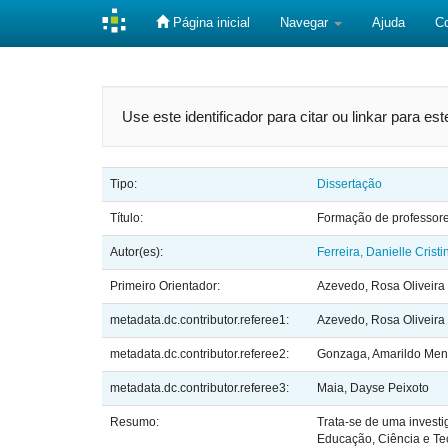
Página inicial
Navegar
Ajuda
C
Skip
navigation
Use este identificador para citar ou linkar para es
Tipo:
Dissertação
Título:
Formação de professores
Autor(es):
Ferreira, Danielle Cristi
Primeiro Orientador:
Azevedo, Rosa Oliveira
metadata.dc.contributor.referee1:
Azevedo, Rosa Oliveira
metadata.dc.contributor.referee2:
Gonzaga, Amarildo Me
metadata.dc.contributor.referee3:
Maia, Dayse Peixoto
Resumo:
Trata-se de uma investi
Educação, Ciência e Te