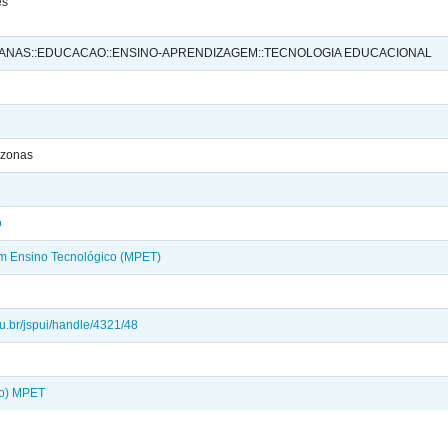
es
MANAS::EDUCACAO::ENSINO-APRENDIZAGEM::TECNOLOGIA EDUCACIONAL
azonas
o
em Ensino Tecnológico (MPET)
edu.br/jspui/handle/4321/48
do) MPET