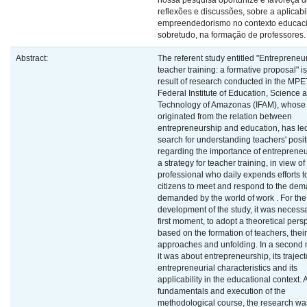
nossa pesquisa oportunize e favoreça d
reflexões e discussões, sobre a aplicab
empreendedorismo no contexto educaci
sobretudo, na formação de professores.
Abstract:
The referent study entitled "Entrepreneu
teacher training: a formative proposal" is
result of research conducted in the MPET
Federal Institute of Education, Science 
Technology of Amazonas (IFAM), whose 
originated from the relation between
entrepreneurship and education, has led
search for understanding teachers' posi
regarding the importance of entreprene
a strategy for teacher training, in view of
professional who daily expends efforts t
citizens to meet and respond to the de
demanded by the world of work . For the
development of the study, it was necessa
first moment, to adopt a theoretical pers
based on the formation of teachers, their
approaches and unfolding. In a second
it was about entrepreneurship, its traject
entrepreneurial characteristics and its
applicability in the educational context. 
fundamentals and execution of the
methodological course, the research wa