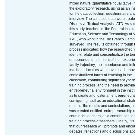
mixed nature (quantitative / qualitative),
the exploratory research, using as an in
for the data collection, questionnaire an
interview. The collected data were treat
Discursive Textual Analysis - ATD. As sub
this study, teachers of the Federal Institu
Education, Science and Technology of A
IFAC, who work in the Rio Branco Camp
surveyed. The results obtained through 
process indicated: how the researched 
identify, relate and conceptualize the te
entrepreneurship in front of their exper
family trajectory; the importance and inf
teacher educators who have used innov
contextualized forms of teaching in the
classroom, contributing significantly to th
training process; and the need to provid
entrepreneurial environment in the instit
as to create and foster an entrepreneuria
configuring itself as an educational strat
result of the results and contestations, a
was created entitled: entrepreneurship r
course for teachers, as a contribution to 
training process of teachers. Finally, it i
that our research will promote and enc
debates, reflections and discussions ab