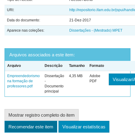
URI:
http://repositorio.ifam.edu.br/jspui/hand
Data do documento:
21-Dez-2017
Aparece nas coleções:
Dissertações - (Mestrado) MPET
Arquivos associados a este item:
Arquivo
Descrição
Tamanho
Formato
Empreendedorismo
Dissertação
4,35 MB
Adobe
Visualizar/
na formação de
-
PDF
professores.pdf
Documento
principal
Mostrar registro completo do item
Recomendar este item
Visualizar estatísticas