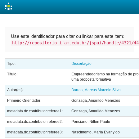
Skip
navigation
Use este identificador para citar ou linkar para este item:
http://repositorio.ifam.edu.br/jspui/handle/4321/44
Tipo:
Dissertação
Título:
Empreendedorismo na formação de prof
uma proposta formativa
Autor(es):
Barros, Marcus Marcelo Silva
Primeiro Orientador:
Gonzaga, Amarildo Menezes
metadata.dc.contributor.referee1:
Gonzaga, Amarildo Menezes
metadata.dc.contributor.referee2:
Ponciano, Nilton Paulo
metadata.dc.contributor.referee3:
Nascimento, Maria Evany do