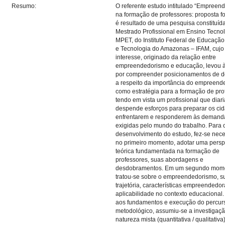
Resumo:
O referente estudo intitulado “Empreen
na formação de professores: proposta f
é resultado de uma pesquisa constituíd
Mestrado Profissional em Ensino Tecnol
MPET, do Instituto Federal de Educação
e Tecnologia do Amazonas – IFAM, cujo
interesse, originado da relação entre
empreendedorismo e educação, levou 
por compreender posicionamentos de d
a respeito da importância do empreend
como estratégia para a formação de pro
tendo em vista um profissional que diar
despende esforços para preparar os ci
enfrentarem e responderem às demand
exigidas pelo mundo do trabalho. Para 
desenvolvimento do estudo, fez-se nece
no primeiro momento, adotar uma persp
teórica fundamentada na formação de
professores, suas abordagens e
desdobramentos. Em um segundo mom
tratou-se sobre o empreendedorismo, s
trajetória, características empreendedo
aplicabilidade no contexto educacional
aos fundamentos e execução do percur
metodológico, assumiu-se a investigaç
natureza mista (quantitativa / qualitativa)