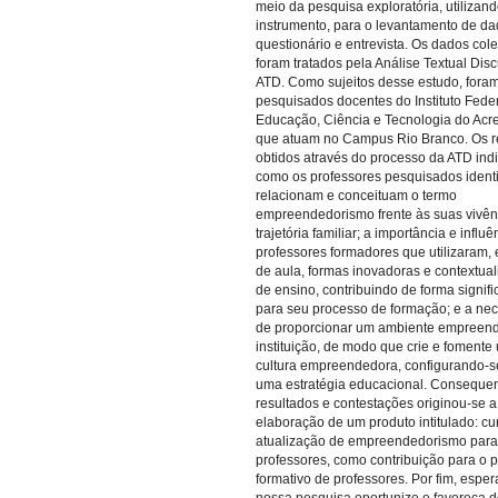
meio da pesquisa exploratória, utilizan
instrumento, para o levantamento de da
questionário e entrevista. Os dados col
foram tratados pela Análise Textual Disc
ATD. Como sujeitos desse estudo, fora
pesquisados docentes do Instituto Fede
Educação, Ciência e Tecnologia do Acre
que atuam no Campus Rio Branco. Os r
obtidos através do processo da ATD ind
como os professores pesquisados identi
relacionam e conceituam o termo
empreendedorismo frente às suas vivên
trajetória familiar; a importância e influ
professores formadores que utilizaram,
de aula, formas inovadoras e contextua
de ensino, contribuindo de forma signifi
para seu processo de formação; e a ne
de proporcionar um ambiente empreen
instituição, de modo que crie e fomente
cultura empreendedora, configurando-
uma estratégia educacional. Conseque
resultados e contestações originou-se a
elaboração de um produto intitulado: cu
atualização de empreendedorismo para
professores, como contribuição para o 
formativo de professores. Por fim, espe