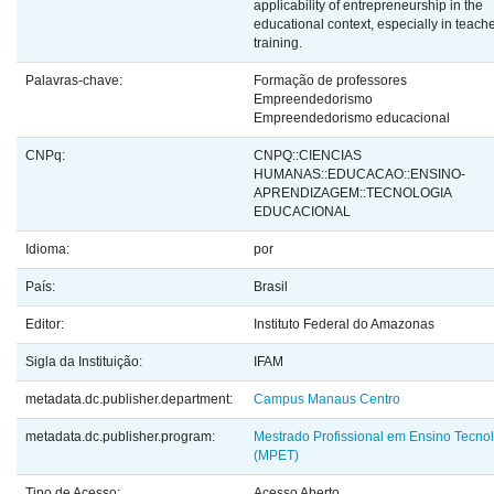
applicability of entrepreneurship in the
educational context, especially in teach
training.
Palavras-chave:
Formação de professores
Empreendedorismo
Empreendedorismo educacional
CNPq:
CNPQ::CIENCIAS
HUMANAS::EDUCACAO::ENSINO-
APRENDIZAGEM::TECNOLOGIA
EDUCACIONAL
Idioma:
por
País:
Brasil
Editor:
Instituto Federal do Amazonas
Sigla da Instituição:
IFAM
metadata.dc.publisher.department:
Campus Manaus Centro
metadata.dc.publisher.program:
Mestrado Profissional em Ensino Tecno
(MPET)
Tipo de Acesso:
Acesso Aberto