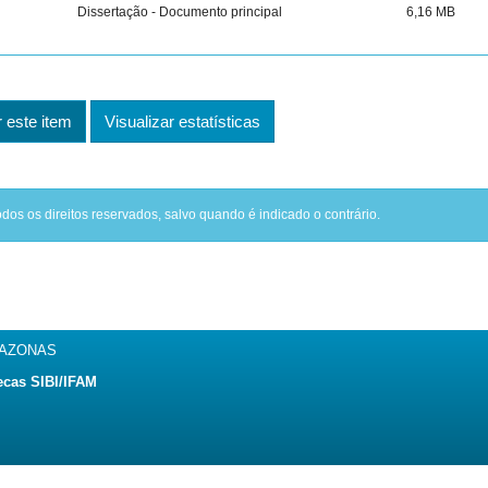
Dissertação - Documento principal
6,16 MB
este item
Visualizar estatísticas
odos os direitos reservados, salvo quando é indicado o contrário.
MAZONAS
ecas SIBI/IFAM