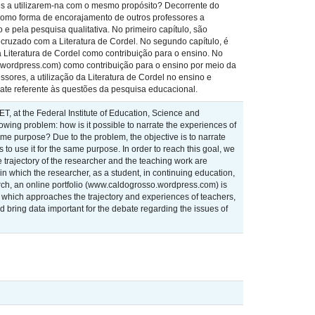
res a utilizarem-na com o mesmo propósito? Decorrente do
o como forma de encorajamento de outros professores a
e pela pesquisa qualitativa. No primeiro capítulo, são
ecruzado com a Literatura de Cordel. No segundo capítulo, é
 Literatura de Cordel como contribuição para o ensino. No
so.wordpress.com) como contribuição para o ensino por meio da
ssores, a utilização da Literatura de Cordel no ensino e
ate referente às questões da pesquisa educacional.
ET, at the Federal Institute of Education, Science and
wing problem: how is it possible to narrate the experiences of
ame purpose? Due to the problem, the objective is to narrate
to use it for the same purpose. In order to reach this goal, we
fe trajectory of the researcher and the teaching work are
 in which the researcher, as a student, in continuing education,
earch, an online portfolio (www.caldogrosso.wordpress.com) is
re, which approaches the trajectory and experiences of teachers,
d bring data important for the debate regarding the issues of