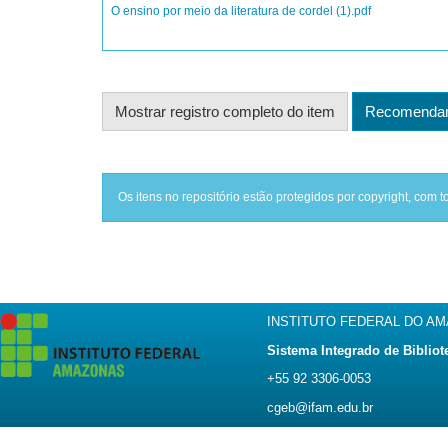
O ensino por meio da literatura de cordel (1).pdf
Mostrar registro completo do item
Recomendar 
Os itens no repositório estão protegidos por copyright, com t
INSTITUTO FEDERAL DO A
Sistema Integrado de Bibliot
+55 92 3306-0053
cgeb@ifam.edu.br