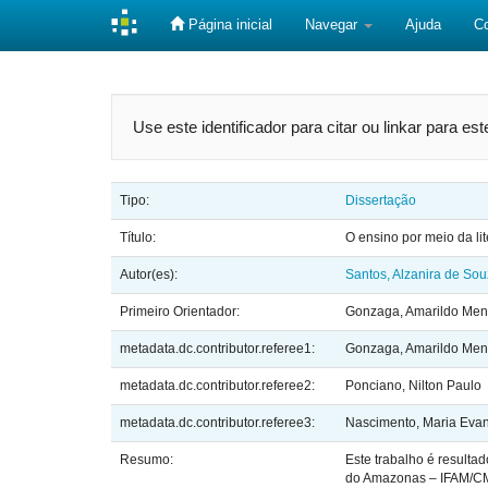
Página inicial
Navegar
Ajuda
C
Skip
navigation
Use este identificador para citar ou linkar para es
Tipo:
Dissertação
Título:
O ensino por meio da lit
Autor(es):
Santos, Alzanira de So
Primeiro Orientador:
Gonzaga, Amarildo Me
metadata.dc.contributor.referee1:
Gonzaga, Amarildo Me
metadata.dc.contributor.referee2:
Ponciano, Nilton Paulo
metadata.dc.contributor.referee3:
Nascimento, Maria Eva
Resumo:
Este trabalho é resulta
do Amazonas – IFAM/CMC