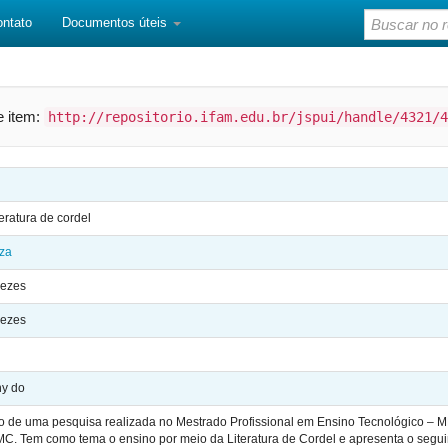
ontato
Documentos úteis
te item:
http://repositorio.ifam.edu.br/jspui/handle/4321/4
eratura de cordel
uza
nezes
nezes
ny do
do de uma pesquisa realizada no Mestrado Profissional em Ensino Tecnológico – M
. Tem como tema o ensino por meio da Literatura de Cordel e apresenta o seguin