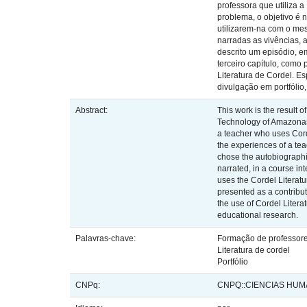
professora que utiliza 
problema, o objetivo é 
utilizarem-na com o mes
narradas as vivências, 
descrito um episódio, e
terceiro capítulo, como
Literatura de Cordel. E
divulgação em portfólio
Abstract:
This work is the result 
Technology of Amazonas 
a teacher who uses Corde
the experiences of a tea
chose the autobiographic
narrated, in a course in
uses the Cordel Literatu
presented as a contribut
the use of Cordel Litera
educational research.
Palavras-chave:
Formação de professor
Literatura de cordel
Portfólio
CNPq:
CNPQ::CIENCIAS HU