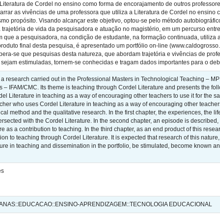
a Literatura de Cordel no ensino como forma de encorajamento de outros professo
narrar as vivências de uma professora que utiliza a Literatura de Cordel no ensin
mo propósito. Visando alcançar este objetivo, optou-se pelo método autobiográfico 
a trajetória de vida da pesquisadora e atuação no magistério, em um percurso entr
m que a pesquisadora, na condição de estudante, na formação continuada, utiliza a
 produto final desta pesquisa, é apresentado um portfólio on-line (www.caldogros
spera-se que pesquisas desta natureza, que abordam trajetória e vivências de profe
, sejam estimuladas, tornem-se conhecidas e tragam dados importantes para o deb
of a research carried out in the Professional Masters in Technological Teaching – MP
– IFAM/CMC. Its theme is teaching through Cordel Literature and presents the follo
l Literature in teaching as a way of encouraging other teachers to use it for the s
cher who uses Cordel Literature in teaching as a way of encouraging other teachers 
al method and the qualitative research. In the first chapter, the experiences, the li
tersected with the Cordel Literature. In the second chapter, an episode is described,
re as a contribution to teaching. In the third chapter, as an end product of this res
ion to teaching through Cordel Literature. It is expected that research of this natu
ture in teaching and dissemination in the portfolio, be stimulated, become known an
es
MANAS::EDUCACAO::ENSINO-APRENDIZAGEM::TECNOLOGIA EDUCACIONAL