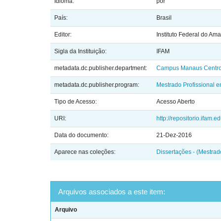
Idioma:
por
País:
Brasil
Editor:
Instituto Federal do Am
Sigla da Instituição:
IFAM
metadata.dc.publisher.department:
Campus Manaus Centr
metadata.dc.publisher.program:
Mestrado Profissional 
Tipo de Acesso:
Acesso Aberto
URI:
http://repositorio.ifam.
Data do documento:
21-Dez-2016
Aparece nas coleções:
Dissertações - (Mestra
Arquivos associados a este item:
Arquivo