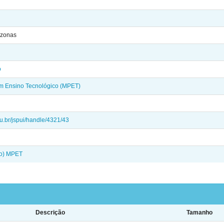
azonas
o
em Ensino Tecnológico (MPET)
edu.br/jspui/handle/4321/43
do) MPET
Descrição
Tamanho