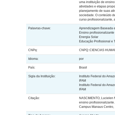
uma instituição de ensin
atividades e etapas prop
planejamento de suas ativ
sociedade. O conteúdo de
curso profissionalizante,
Palavras-chave:
Aprendizagem Baseada e
Ensino profissionalizante
Energia Solar
Educação Profissional e 
CNPq:
CNPQ::CIENCIAS HUMA
Idioma:
por
País:
Brasil
Sigla da Instituição:
Instituto Federal do Ama
IFAM
Instituto Federal do Ama
IFAM
Citação:
NASCIMENTO, Lucielen Nu
ensino profissionalizante
Campus Manaus Centro, 