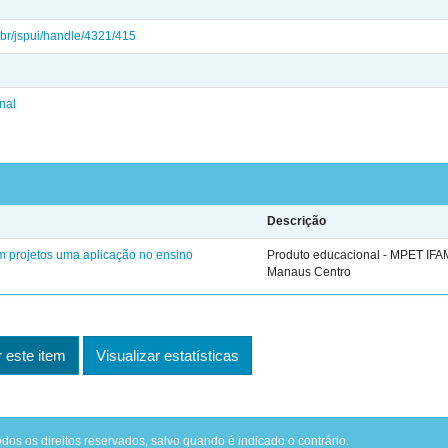
u.br/jspui/handle/4321/415
nal
Descrição
 projetos uma aplicação no ensino
Produto educacional - MPET IF
Manaus Centro
este item
Visualizar estatísticas
odos os direitos reservados, salvo quando é indicado o contrário.