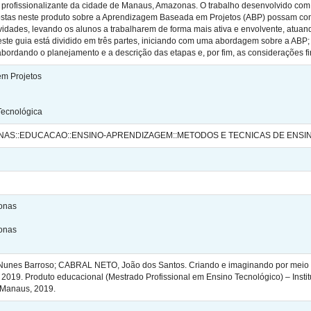
o profissionalizante da cidade de Manaus, Amazonas. O trabalho desenvolvido com
ostas neste produto sobre a Aprendizagem Baseada em Projetos (ABP) possam contr
idades, levando os alunos a trabalharem de forma mais ativa e envolvente, atuand
ste guia está dividido em três partes, iniciando com uma abordagem sobre a ABP;
 abordando o planejamento e a descrição das etapas e, por fim, as considerações fi
m Projetos
Tecnológica
NAS::EDUCACAO::ENSINO-APRENDIZAGEM::METODOS E TECNICAS DE ENSI
zonas
zonas
nes Barroso; CABRAL NETO, João dos Santos. Criando e imaginando por meio 
. 2019. Produto educacional (Mestrado Profissional em Ensino Tecnológico) – Inst
Manaus, 2019.