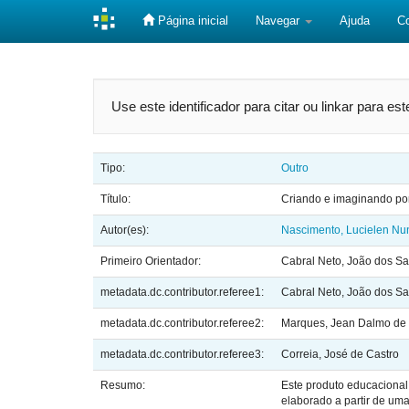
Página inicial
Navegar
Ajuda
C
Skip
navigation
Use este identificador para citar ou linkar para es
Tipo:
Outro
Título:
Criando e imaginando por
Autor(es):
Nascimento, Lucielen Nu
Primeiro Orientador:
Cabral Neto, João dos Sa
metadata.dc.contributor.referee1:
Cabral Neto, João dos Sa
metadata.dc.contributor.referee2:
Marques, Jean Dalmo de 
metadata.dc.contributor.referee3:
Correia, José de Castro
Resumo:
Este produto educacional 
elaborado a partir de uma