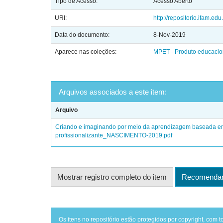
Tipo de Acesso:
Acesso Aberto
URI:
http://repositorio.ifam.ed
Data do documento:
8-Nov-2019
Aparece nas coleções:
MPET - Produto educacio
Arquivos associados a este item:
Arquivo
Criando e imaginando por meio da aprendizagem baseada em
profissionalizante_NASCIMENTO-2019.pdf
Mostrar registro completo do item
Recomendar 
Os itens no repositório estão protegidos por copyright, com t