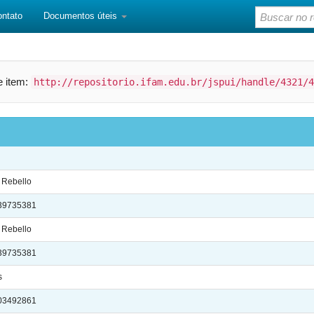
ontato
Documentos úteis
te item:
http://repositorio.ifam.edu.br/jspui/handle/4321/4
 Rebello
3739735381
 Rebello
3739735381
s
5003492861