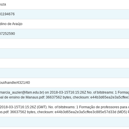
ouza
531194676
rdino de Araújo
4487252590
jspui/handle/4321/40
 (marcia_auzier@ifam.edu.br) on 2018-03-15T16:15:26Z No. of bitstreams: 1 Forma
ipal de ensino de Manaus.pdf: 36637562 bytes, checksum: e44b3d65ea2e3a5cff
2018-03-15T16:15:26Z (GMT). No. of bitstreams: 1 Formação de professores para 
us.pdf: 36637562 bytes, checksum: e44b3d65ea2e3a5cffee3c885e57d33d (MD5) Pr