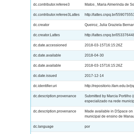
dc.contributor.referee3
Matos , Maria Almerinda de S
dc.contributor.referee3Lattes
http://lattes.cnpq.br/5590755
dc.creator
Queiroz, Julia Graziela Berna
dc.creator.Lattes
http://lattes.cnpq.br/053376
dc.date.accessioned
2018-03-15T16:15:26Z
dc.date.available
2018-04-30
dc.date.available
2018-03-15T16:15:26Z
dc.date.issued
2017-12-14
dc.identifier.uri
http://repositorio.ifam.edu.br/
dc.description.provenance
Submitted by Marcia Portilho
especializado na rede munic
dc.description.provenance
Made available in DSpace on 
municipal de ensino de Mana
dc.language
por