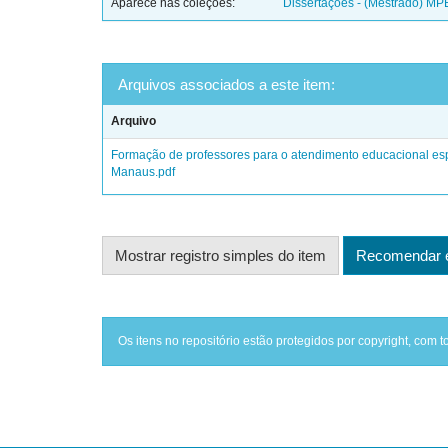
Aparece nas coleções:
Dissertações - (Mestrado) MP
Arquivos associados a este item:
Arquivo
Formação de professores para o atendimento educacional esp
Manaus.pdf
Mostrar registro simples do item
Recomendar e
Os itens no repositório estão protegidos por copyright, com t