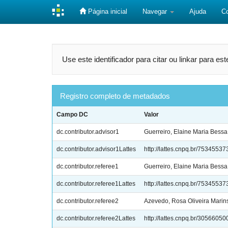
Página inicial
Navegar
Ajuda
C
Skip
navigation
Use este identificador para citar ou linkar para es
Registro completo de metadados
Campo DC
Valor
dc.contributor.advisor1
Guerreiro, Elaine Maria Bessa
dc.contributor.advisor1Lattes
http://lattes.cnpq.br/753455
dc.contributor.referee1
Guerreiro, Elaine Maria Bessa
dc.contributor.referee1Lattes
http://lattes.cnpq.br/753455
dc.contributor.referee2
Azevedo, Rosa Oliveira Marin
dc.contributor.referee2Lattes
http://lattes.cnpq.br/305660