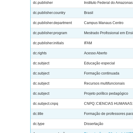
dc.publisher
Instituto Federal do Amazonas
dc.publisher.country
Brasil
dc.publisher.department
Campus Manaus Centro
dc.publisher.program
Mestrado Profissional em Ens
dc.publisher.initials
IFAM
dc.rights
Acesso Aberto
dc.subject
Educação especial
dc.subject
Formação continuada
dc.subject
Recursos multifuncionais
dc.subject
Projeto político pedagógico
dc.subject.cnpq
CNPQ::CIENCIAS HUMANAS
dc.title
Formação de professores para
dc.type
Dissertação