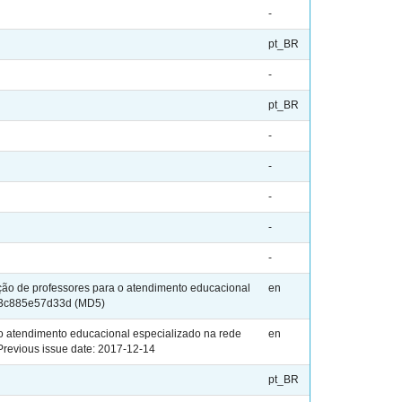
-
pt_BR
-
pt_BR
-
-
-
-
-
ção de professores para o atendimento educacional
en
ee3c885e57d33d (MD5)
o atendimento educacional especializado na rede
en
evious issue date: 2017-12-14
pt_BR