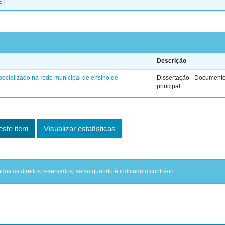
ET
Descrição
ecializado na rede municipal de ensino de
Dissertação - Document
principal
ste item
Visualizar estatísticas
odos os direitos reservados, salvo quando é indicado o contrário.