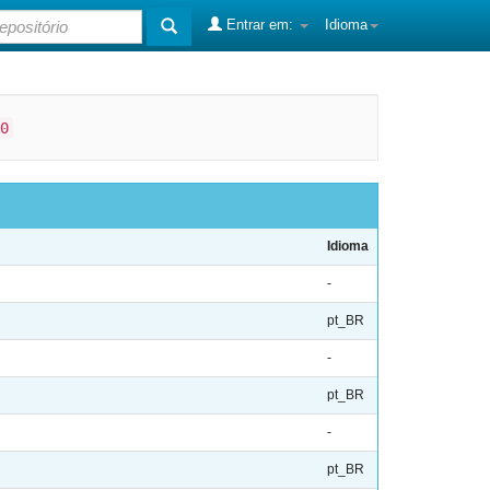
Entrar em:
Idioma
0
Idioma
-
pt_BR
-
pt_BR
-
pt_BR