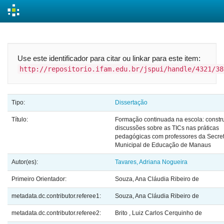
Skip
navigation
Use este identificador para citar ou linkar para este item:
http://repositorio.ifam.edu.br/jspui/handle/4321/38
Tipo:
Dissertação
Título:
Formação continuada na escola: constr
discussões sobre as TICs nas práticas
pedagógicas com professores da Secret
Municipal de Educação de Manaus
Autor(es):
Tavares, Adriana Nogueira
Primeiro Orientador:
Souza, Ana Cláudia Ribeiro de
metadata.dc.contributor.referee1:
Souza, Ana Cláudia Ribeiro de
metadata.dc.contributor.referee2:
Brito , Luiz Carlos Cerquinho de