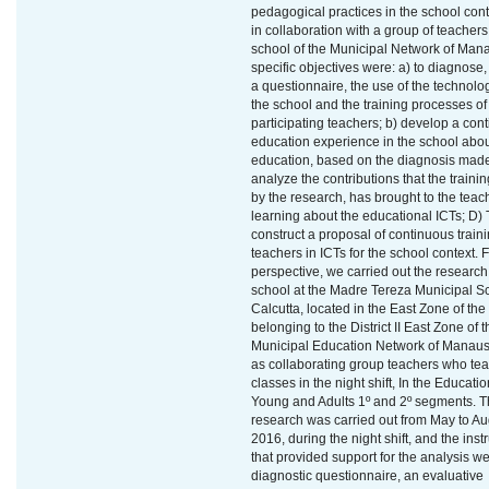
pedagogical practices in the school con
in collaboration with a group of teachers
school of the Municipal Network of Man
specific objectives were: a) to diagnose
a questionnaire, the use of the technolo
the school and the training processes of
participating teachers; b) develop a con
education experience in the school abou
education, based on the diagnosis made
analyze the contributions that the traini
by the research, has brought to the teac
learning about the educational ICTs; D) 
construct a proposal of continuous traini
teachers in ICTs for the school context. 
perspective, we carried out the research
school at the Madre Tereza Municipal Sc
Calcutta, located in the East Zone of the c
belonging to the District II East Zone of t
Municipal Education Network of Manaus
as collaborating group teachers who te
classes in the night shift, In the Educatio
Young and Adults 1º and 2º segments. 
research was carried out from May to Au
2016, during the night shift, and the ins
that provided support for the analysis we
diagnostic questionnaire, an evaluative