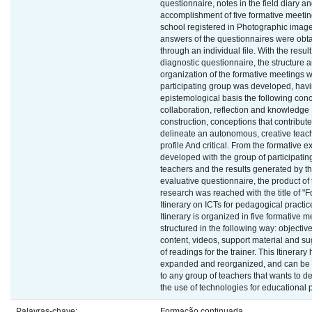
questionnaire, notes in the field diary a
accomplishment of five formative meetin
school registered in Photographic imag
answers of the questionnaires were obt
through an individual file. With the result
diagnostic questionnaire, the structure 
organization of the formative meetings w
participating group was developed, hav
epistemological basis the following conc
collaboration, reflection and knowledge
construction, conceptions that contribute
delineate an autonomous, creative teac
profile And critical. From the formative 
developed with the group of participatin
teachers and the results generated by t
evaluative questionnaire, the product of
research was reached with the title of "
Itinerary on ICTs for pedagogical practic
Itinerary is organized in five formative m
structured in the following way: objective
content, videos, support material and s
of readings for the trainer. This Itinerar
expanded and reorganized, and can be 
to any group of teachers that wants to de
the use of technologies for educational p
Palavras-chave:
Formação continuada