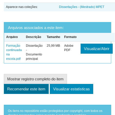
Aparece nas coleções:
Dissertações - (Mestrado) MPET
Arquivos associados a este item:
Arquivo
Descrição
Tamanho
Formato
Formação
Dissertação
25,99 MB
Adobe
Visualizar/Abrir
continuada
-
PDF
na
Documento
escola.pdf
principal
Mostrar registro completo do item
Recomendar este item
Visualizar estatísticas
Os itens no repositório estão protegidos por copyright, com todos os