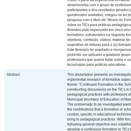
crítico. A partir da experiência formativa
desenvolvida com o grupo de professor
participantes e dos resultados gerados 
questionário avaliativo, chegou-se ao p
pesquisa com o título de “Itinerá rio For
sobre as TICs para práticas pedagógica
Itinerário está organizado em cinco enc
formativos, estruturados na seguinte for
objetivos, conteúdo, vídeos, material de
sugestões de leituras para o (a) formado
Este Itinerário foi ampliado e reorganiz
podendo ser aplicado a qualquer grupo
professores que queira tratar sobre o u
tecnologias para práticas educativas.
Abstract:
This dissertation presents an investigati
experiential research of formative aspect
theme: "Continued Formation in the Sch
constructing discussions on the TICs in 
pedagogical practices with professors of
Municipal Secretary of Education of Ma
The problematic to be investigated wants
the contributions that a formation in sch
context, specific in educational technolo
bring to pedagogical practices. With this
following general objective was establis
develop a continuous formation in TICs 