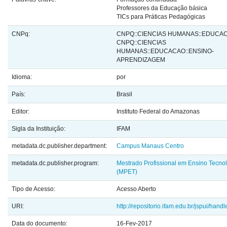
Professores da Educação básica
TICs para Práticas Pedagógicas
CNPq:
CNPQ::CIENCIAS HUMANAS::EDUCA
CNPQ::CIENCIAS
HUMANAS::EDUCACAO::ENSINO-
APRENDIZAGEM
Idioma:
por
País:
Brasil
Editor:
Instituto Federal do Amazonas
Sigla da Instituição:
IFAM
metadata.dc.publisher.department:
Campus Manaus Centro
metadata.dc.publisher.program:
Mestrado Profissional em Ensino Tecno
(MPET)
Tipo de Acesso:
Acesso Aberto
URI:
http://repositorio.ifam.edu.br/jspui/hand
Data do documento:
16-Fev-2017