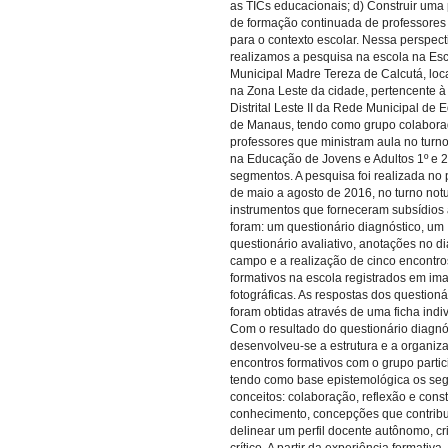
as TICs educacionais; d) Construir uma
de formação continuada de professores
para o contexto escolar. Nessa perspect
realizamos a pesquisa na escola na Es
Municipal Madre Tereza de Calcutá, loc
na Zona Leste da cidade, pertencente 
Distrital Leste II da Rede Municipal de
de Manaus, tendo como grupo colabora
professores que ministram aula no turno
na Educação de Jovens e Adultos 1º e 2
segmentos. A pesquisa foi realizada no 
de maio a agosto de 2016, no turno not
instrumentos que forneceram subsídios 
foram: um questionário diagnóstico, um
questionário avaliativo, anotações no di
campo e a realização de cinco encontro
formativos na escola registrados em im
fotográficas. As respostas dos questioná
foram obtidas através de uma ficha indiv
Com o resultado do questionário diagnó
desenvolveu-se a estrutura e a organiz
encontros formativos com o grupo partic
tendo como base epistemológica os seg
conceitos: colaboração, reflexão e cons
conhecimento, concepções que contrib
delinear um perfil docente autônomo, cri