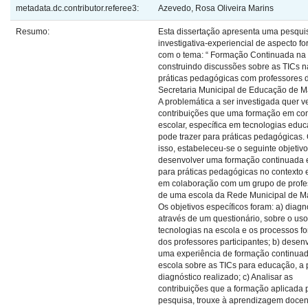
metadata.dc.contributor.referee3:
Azevedo, Rosa Oliveira Marins
Resumo:
Esta dissertação apresenta uma pesqui
investigativa-experiencial de aspecto fo
com o tema: “ Formação Continuada na 
construindo discussões sobre as TICs n
práticas pedagógicas com professores 
Secretaria Municipal de Educação de M
A problemática a ser investigada quer ve
contribuições que uma formação em con
escolar, específica em tecnologias educ
pode trazer para práticas pedagógicas
isso, estabeleceu-se o seguinte objetivo
desenvolver uma formação continuada 
para práticas pedagógicas no contexto 
em colaboração com um grupo de profe
de uma escola da Rede Municipal de M
Os objetivos específicos foram: a) diagno
através de um questionário, sobre o us
tecnologias na escola e os processos f
dos professores participantes; b) desen
uma experiência de formação continua
escola sobre as TICs para educação, a p
diagnóstico realizado; c) Analisar as
contribuições que a formação aplicada 
pesquisa, trouxe à aprendizagem docen